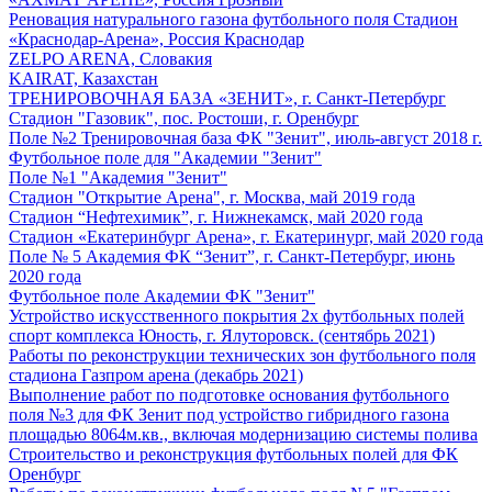
Реновация натурального газона футбольного поля Стадион
«Краснодар-Арена», Россия Краснодар
ZELPO ARENA, Словакия
KAIRAT, Казахстан
ТРЕНИРОВОЧНАЯ БАЗА «ЗЕНИТ», г. Санкт-Петербург
Стадион "Газовик", пос. Ростоши, г. Оренбург
Поле №2 Тренировочная база ФК "Зенит", июль-август 2018 г.
Футбольное поле для "Академии "Зенит"
Поле №1 "Академия "Зенит"
Стадион "Открытие Арена", г. Москва, май 2019 года
Стадион “Нефтехимик”, г. Нижнекамск, май 2020 года
Стадион «Екатеринбург Арена», г. Екатеринург, май 2020 года
Поле № 5 Академия ФК “Зенит”, г. Санкт-Петербург, июнь
2020 года
Футбольное поле Академии ФК "Зенит"
Устройство искусственного покрытия 2х футбольных полей
спорт комплекса Юность, г. Ялуторовск. (сентябрь 2021)
Работы по реконструкции технических зон футбольного поля
стадиона Газпром арена (декабрь 2021)
Выполнение работ по подготовке основания футбольного
поля №3 для ФК Зенит под устройство гибридного газона
площадью 8064м.кв., включая модернизацию системы полива
Строительство и реконструкция футбольных полей для ФК
Оренбург