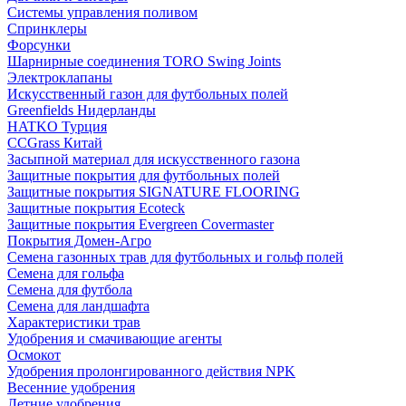
Системы управления поливом
Спринклеры
Форсунки
Шарнирные соединения TORO Swing Joints
Электроклапаны
Искусственный газон для футбольных полей
Greenfields Нидерланды
HATKO Турция
CCGrass Китай
Засыпной материал для искусственного газона
Защитные покрытия для футбольных полей
Защитные покрытия SIGNATURE FLOORING
Защитные покрытия Ecoteck
Защитные покрытия Evergreen Covermaster
Покрытия Домен-Агро
Семена газонных трав для футбольных и гольф полей
Семена для гольфа
Семена для футбола
Семена для ландшафта
Характеристики трав
Удобрения и смачивающие агенты
Осмокот
Удобрения пролонгированного действия NPK
Весенние удобрения
Летние удобрения