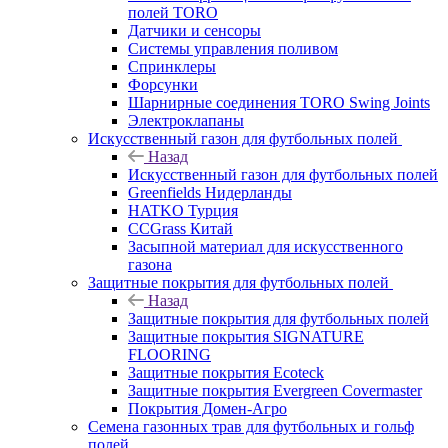
полей TORO
Датчики и сенсоры
Системы управления поливом
Спринклеры
Форсунки
Шарнирные соединения TORO Swing Joints
Электроклапаны
Искусственный газон для футбольных полей
Назад
Искусственный газон для футбольных полей
Greenfields Нидерланды
HATKO Турция
CCGrass Китай
Засыпной материал для искусственного
газона
Защитные покрытия для футбольных полей
Назад
Защитные покрытия для футбольных полей
Защитные покрытия SIGNATURE
FLOORING
Защитные покрытия Ecoteck
Защитные покрытия Evergreen Covermaster
Покрытия Домен-Агро
Семена газонных трав для футбольных и гольф
полей