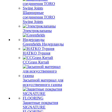
Шарнирные
соединения TORO
Swing Joints
Электроклапаны
Greenfields Нидерланды
HATKO Турция
CCGrass Китай
Засыпной материал для
искусственного газона
Защитные покрытия
SIGNATURE
FLOORING