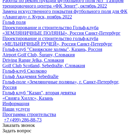
Работы по реконструкции футбольного поля №5 "Газпром
тренировочного центра «ФК Зенит", октябрь 2022
Замена искусственного покрытия футбольного поля для ФК
«Авангард» г. Курск, ноябрь 2022
Гольф поля
Проектирование и строительство Гольф-клуба
«ЗЕМЛЯНИЧНЫЕ ПОЛЯНЫ», Россия Санкт-Петербург
Проектирование и строительство гольф-клуба
«МЕЛЬНИЧНЫЙ РУЧЕЙ», Россия Санкт-Петербург
Гольф-клуб "Свияжские холмы", Казань, Россия
Airport Golf Club, Šurany, Словакия
Driving Range Jelka, Словакия
Golf Club Scotland, Sebedražie, Словакия
Гольф-клуб Сколково
Гольф Академия Sebedražie
Гольф-поле «Земляничные поляны», г. Санкт-Петербург,
Россия
Гольф клуб "Казан", вторая девятка
«Свияга Хиллс», Казань
Информация
Наши услуги
Программа строительства
+7 (499) 286-88-73
Заказать звонок
Задать вопрос