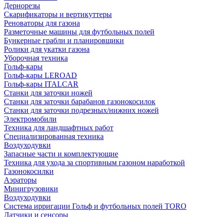
Дернорезы
Скарификаторы и вертикуттеры
Реноваторы для газона
Разметочные машины для футбольных полей
Бункерные грабли и планировщики
Ролики для укатки газона
Уборочная техника
Гольф-кары
Гольф-кары LEROAD
Гольф-кары ITALCAR
Станки для заточки ножей
Станки для заточки барабанов газонокосилок
Станки для заточки подрезных/нижних ножей
Электромобили
Техника для ландшафтных работ
Специализированная техника
Воздуходувки
Запасные части и комплектующие
Техника для ухода за спортивным газоном наработкой
Газонокосилки
Аэраторы
Минигрузовики
Воздуходувки
Система ирригации Гольф и футбольных полей TORO
Датчики и сенсоры