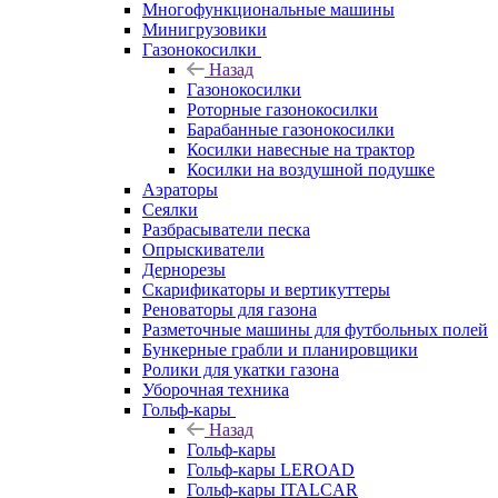
Многофункциональные машины
Минигрузовики
Газонокосилки
Назад
Газонокосилки
Роторные газонокосилки
Барабанные газонокосилки
Косилки навесные на трактор
Косилки на воздушной подушке
Аэраторы
Сеялки
Разбрасыватели песка
Опрыскиватели
Дернорезы
Скарификаторы и вертикуттеры
Реноваторы для газона
Разметочные машины для футбольных полей
Бункерные грабли и планировщики
Ролики для укатки газона
Уборочная техника
Гольф-кары
Назад
Гольф-кары
Гольф-кары LEROAD
Гольф-кары ITALCAR