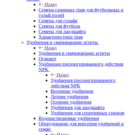
Назад
Семена газонных трав для футбольных и
гольф полей
Семена для гольфа
Семена для футбола
Семена для ландшафта
Характеристики трав
Удобрения и смачивающие агенты
Назад
Удобрения и смачивающие агенты
Осмокот
Удобрения пролонгированного действия
NPK
Назад
Удобрения пролонгированного
действия NPK
Весенние удобрения
Летние удобрения
Осенние удобрения
Удобрения для ландшафта
Удобрения для спортивных газонов
Водорастворимые удобрения
Оборудование для внесения удобрений и
семян
Назад