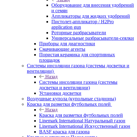
Оборудование для внесения удобрений
и семян
Аппликаторы для жидких удобрений
Пистолет-аппликатор / H2Pro
application gun
Роторные разбрасыватели
Универсальные разбрасыватели-сеялки
Приборы для диагностики
Смачивающие агенты
Пористая керамика для спортивных
площадок
Системы инсоляции газона (системы досветки и
вентиляции)
Назад
Системы инсоляции газона (системы
досветки и вентиляции)
Установки досветки
Воздушные купола (купольные стадионы)
Краска для разметки футбольных полей
Назад
Краска для разметки футбольных полей
Linemark International Натуральный газон
Linemark International Искусственный газон
BASF краска для газона