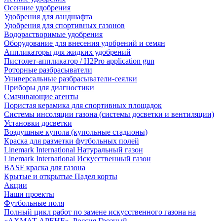
Осенние удобрения
Удобрения для ландшафта
Удобрения для спортивных газонов
Водорастворимые удобрения
Оборудование для внесения удобрений и семян
Аппликаторы для жидких удобрений
Пистолет-аппликатор / H2Pro application gun
Роторные разбрасыватели
Универсальные разбрасыватели-сеялки
Приборы для диагностики
Смачивающие агенты
Пористая керамика для спортивных площадок
Системы инсоляции газона (системы досветки и вентиляции)
Установки досветки
Воздушные купола (купольные стадионы)
Краска для разметки футбольных полей
Linemark International Натуральный газон
Linemark International Искусственный газон
BASF краска для газона
Крытые и открытые Падел корты
Акции
Наши проекты
Футбольные поля
Полный цикл работ по замене искусственного газона на
«АХМАТ АРЕНЕ», Россия Грозный