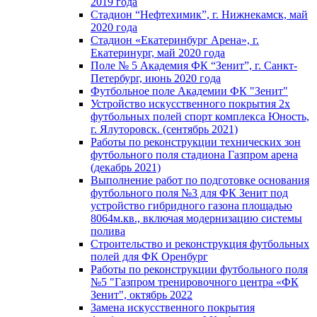
2019 года
Стадион “Нефтехимик”, г. Нижнекамск, май
2020 года
Стадион «Екатеринбург Арена», г.
Екатеринург, май 2020 года
Поле № 5 Академия ФК “Зенит”, г. Санкт-
Петербург, июнь 2020 года
Футбольное поле Академии ФК "Зенит"
Устройство искусственного покрытия 2х
футбольных полей спорт комплекса Юность,
г. Ялуторовск. (сентябрь 2021)
Работы по реконструкции технических зон
футбольного поля стадиона Газпром арена
(декабрь 2021)
Выполнение работ по подготовке основания
футбольного поля №3 для ФК Зенит под
устройство гибридного газона площадью
8064м.кв., включая модернизацию системы
полива
Строительство и реконструкция футбольных
полей для ФК Оренбург
Работы по реконструкции футбольного поля
№5 "Газпром тренировочного центра «ФК
Зенит", октябрь 2022
Замена искусственного покрытия