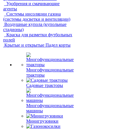
Удобрения и смачивающие
агенты
Системы инсоляции газона
(системы досветки и вентиляции)
Воздушные купола (купольные
стадионы)
Краска для разметки футбольных
полей
Крытые и открытые Падел корты
Многофункциональные
тракторы
Садовые тракторы
Многофункциональные
машины
Минигрузовики