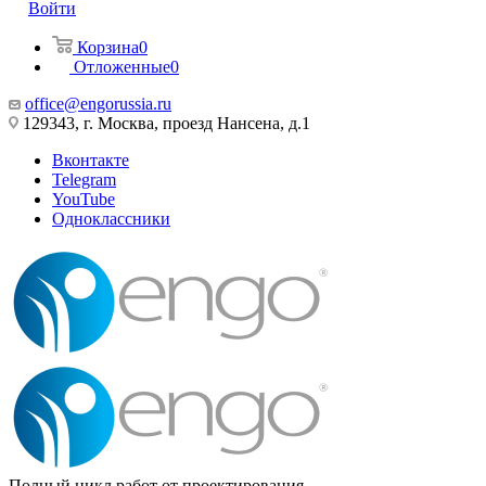
Войти
Корзина
0
Отложенные
0
office@engorussia.ru
129343, г. Москва, проезд Нансена, д.1
Вконтакте
Telegram
YouTube
Одноклассники
Полный цикл работ от проектирования