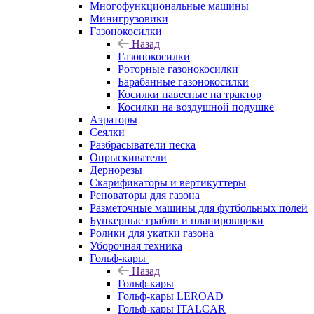
Многофункциональные машины
Минигрузовики
Газонокосилки
Назад
Газонокосилки
Роторные газонокосилки
Барабанные газонокосилки
Косилки навесные на трактор
Косилки на воздушной подушке
Аэраторы
Сеялки
Разбрасыватели песка
Опрыскиватели
Дернорезы
Скарификаторы и вертикуттеры
Реноваторы для газона
Разметочные машины для футбольных полей
Бункерные грабли и планировщики
Ролики для укатки газона
Уборочная техника
Гольф-кары
Назад
Гольф-кары
Гольф-кары LEROAD
Гольф-кары ITALCAR