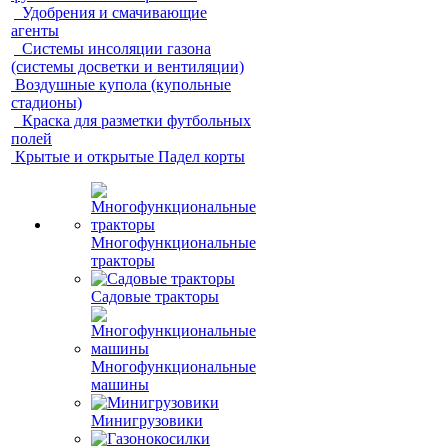
Удобрения и смачивающие
агенты
Системы инсоляции газона
(системы досветки и вентиляции)
Воздушные купола (купольные
стадионы)
Краска для разметки футбольных
полей
Крытые и открытые Падел корты
Многофункциональные
тракторы
Садовые тракторы
Многофункциональные
машины
Минигрузовики