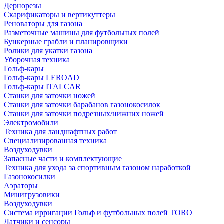
Дернорезы
Скарификаторы и вертикуттеры
Реноваторы для газона
Разметочные машины для футбольных полей
Бункерные грабли и планировщики
Ролики для укатки газона
Уборочная техника
Гольф-кары
Гольф-кары LEROAD
Гольф-кары ITALCAR
Станки для заточки ножей
Станки для заточки барабанов газонокосилок
Станки для заточки подрезных/нижних ножей
Электромобили
Техника для ландшафтных работ
Специализированная техника
Воздуходувки
Запасные части и комплектующие
Техника для ухода за спортивным газоном наработкой
Газонокосилки
Аэраторы
Минигрузовики
Воздуходувки
Система ирригации Гольф и футбольных полей TORO
Датчики и сенсоры