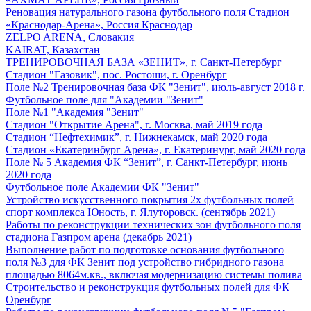
Реновация натурального газона футбольного поля Стадион
«Краснодар-Арена», Россия Краснодар
ZELPO ARENA, Словакия
KAIRAT, Казахстан
ТРЕНИРОВОЧНАЯ БАЗА «ЗЕНИТ», г. Санкт-Петербург
Стадион "Газовик", пос. Ростоши, г. Оренбург
Поле №2 Тренировочная база ФК "Зенит", июль-август 2018 г.
Футбольное поле для "Академии "Зенит"
Поле №1 "Академия "Зенит"
Стадион "Открытие Арена", г. Москва, май 2019 года
Стадион “Нефтехимик”, г. Нижнекамск, май 2020 года
Стадион «Екатеринбург Арена», г. Екатеринург, май 2020 года
Поле № 5 Академия ФК “Зенит”, г. Санкт-Петербург, июнь
2020 года
Футбольное поле Академии ФК "Зенит"
Устройство искусственного покрытия 2х футбольных полей
спорт комплекса Юность, г. Ялуторовск. (сентябрь 2021)
Работы по реконструкции технических зон футбольного поля
стадиона Газпром арена (декабрь 2021)
Выполнение работ по подготовке основания футбольного
поля №3 для ФК Зенит под устройство гибридного газона
площадью 8064м.кв., включая модернизацию системы полива
Строительство и реконструкция футбольных полей для ФК
Оренбург