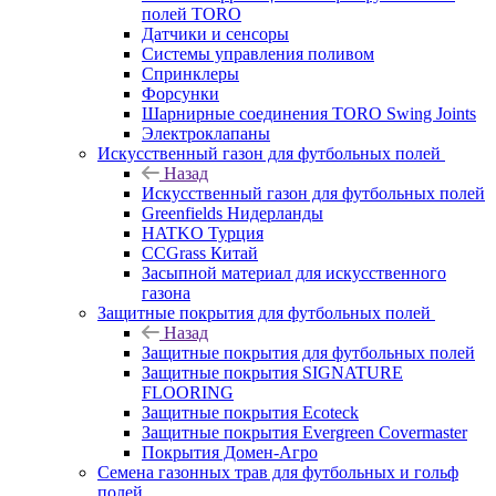
полей TORO
Датчики и сенсоры
Системы управления поливом
Спринклеры
Форсунки
Шарнирные соединения TORO Swing Joints
Электроклапаны
Искусственный газон для футбольных полей
Назад
Искусственный газон для футбольных полей
Greenfields Нидерланды
HATKO Турция
CCGrass Китай
Засыпной материал для искусственного
газона
Защитные покрытия для футбольных полей
Назад
Защитные покрытия для футбольных полей
Защитные покрытия SIGNATURE
FLOORING
Защитные покрытия Ecoteck
Защитные покрытия Evergreen Covermaster
Покрытия Домен-Агро
Семена газонных трав для футбольных и гольф
полей