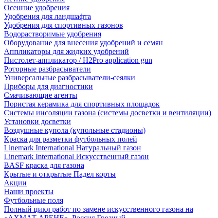
Осенние удобрения
Удобрения для ландшафта
Удобрения для спортивных газонов
Водорастворимые удобрения
Оборудование для внесения удобрений и семян
Аппликаторы для жидких удобрений
Пистолет-аппликатор / H2Pro application gun
Роторные разбрасыватели
Универсальные разбрасыватели-сеялки
Приборы для диагностики
Смачивающие агенты
Пористая керамика для спортивных площадок
Системы инсоляции газона (системы досветки и вентиляции)
Установки досветки
Воздушные купола (купольные стадионы)
Краска для разметки футбольных полей
Linemark International Натуральный газон
Linemark International Искусственный газон
BASF краска для газона
Крытые и открытые Падел корты
Акции
Наши проекты
Футбольные поля
Полный цикл работ по замене искусственного газона на
«АХМАТ АРЕНЕ», Россия Грозный