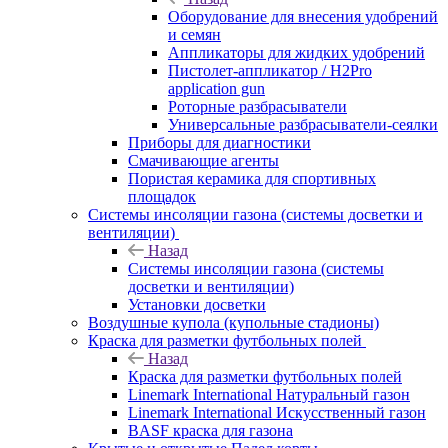
Оборудование для внесения удобрений
и семян
Аппликаторы для жидких удобрений
Пистолет-аппликатор / H2Pro
application gun
Роторные разбрасыватели
Универсальные разбрасыватели-сеялки
Приборы для диагностики
Смачивающие агенты
Пористая керамика для спортивных
площадок
Системы инсоляции газона (системы досветки и
вентиляции)
Назад
Системы инсоляции газона (системы
досветки и вентиляции)
Установки досветки
Воздушные купола (купольные стадионы)
Краска для разметки футбольных полей
Назад
Краска для разметки футбольных полей
Linemark International Натуральный газон
Linemark International Искусственный газон
BASF краска для газона