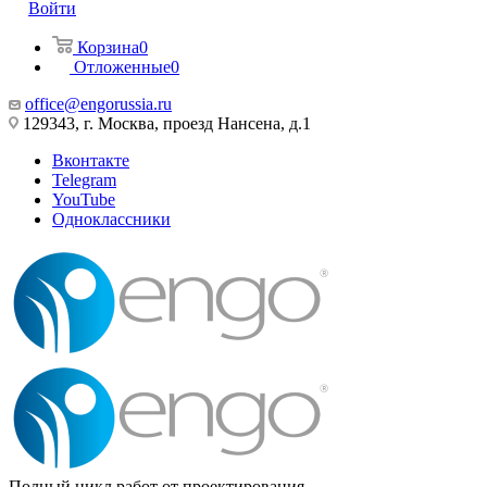
Войти
Корзина
0
Отложенные
0
office@engorussia.ru
129343, г. Москва, проезд Нансена, д.1
Вконтакте
Telegram
YouTube
Одноклассники
Полный цикл работ от проектирования