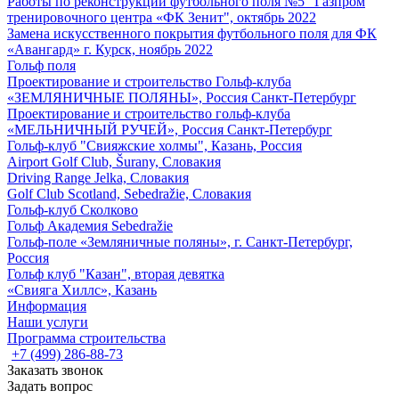
Работы по реконструкции футбольного поля №5 "Газпром
тренировочного центра «ФК Зенит", октябрь 2022
Замена искусственного покрытия футбольного поля для ФК
«Авангард» г. Курск, ноябрь 2022
Гольф поля
Проектирование и строительство Гольф-клуба
«ЗЕМЛЯНИЧНЫЕ ПОЛЯНЫ», Россия Санкт-Петербург
Проектирование и строительство гольф-клуба
«МЕЛЬНИЧНЫЙ РУЧЕЙ», Россия Санкт-Петербург
Гольф-клуб "Свияжские холмы", Казань, Россия
Airport Golf Club, Šurany, Словакия
Driving Range Jelka, Словакия
Golf Club Scotland, Sebedražie, Словакия
Гольф-клуб Сколково
Гольф Академия Sebedražie
Гольф-поле «Земляничные поляны», г. Санкт-Петербург,
Россия
Гольф клуб "Казан", вторая девятка
«Свияга Хиллс», Казань
Информация
Наши услуги
Программа строительства
+7 (499) 286-88-73
Заказать звонок
Задать вопрос