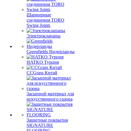
Шарнирные
соединения TORO
Swing Joints
Электроклапаны
Greenfields Нидерланды
HATKO Турция
CCGrass Китай
Засыпной материал для
искусственного газона
Защитные покрытия
SIGNATURE
FLOORING