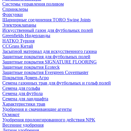
Системы управления поливом
Спринклеры
Форсунки
Шарнирные соединения TORO Swing Joints
Электроклапаны
Искусственный газон для футбольных полей
Greenfields Нидерланды
HATKO Турция
CCGrass Китай
Засыпной материал для искусственного газона
Защитные покрытия для футбольных полей
Защитные покрытия SIGNATURE FLOORING
Защитные покрытия Ecoteck
Защитные покрытия Evergreen Covermaster
Покрытия Домен-Агро
Семена газонных трав для футбольных и гольф полей
Семена для гольфа
Семена для футбола
Семена для ландшафта
Характеристики трав
Удобрения и смачивающие агенты
Осмокот
Удобрения пролонгированного действия NPK
Весенние удобрения
Летние удобрения