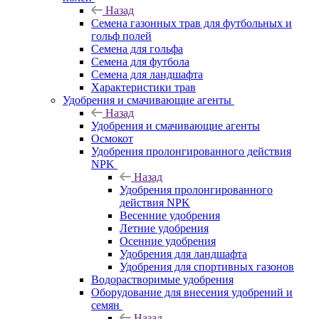
Назад
Семена газонных трав для футбольных и
гольф полей
Семена для гольфа
Семена для футбола
Семена для ландшафта
Характеристики трав
Удобрения и смачивающие агенты
Назад
Удобрения и смачивающие агенты
Осмокот
Удобрения пролонгированного действия
NPK
Назад
Удобрения пролонгированного
действия NPK
Весенние удобрения
Летние удобрения
Осенние удобрения
Удобрения для ландшафта
Удобрения для спортивных газонов
Водорастворимые удобрения
Оборудование для внесения удобрений и
семян
Назад