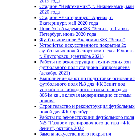
2019 года
Стадион “Нефтехимик”, г. Нижнекамск, май
2020 года
Стадион «Екатеринбург Арена», г.
Екатеринург, май 2020 года
Поле № 5 Академия ФК “Зенит”, г. Санкт-
Петербург, июнь 2020 года
Футбольное поле Академии ФК "Зенит"
Устройство искусственного покрытия 2х
футбольных полей спорт комплекса Юность,
г. Ялуторовск. (сентябрь 2021)
Работы по реконструкции технических зон
футбольного поля стадиона Газпром арена
(декабрь 2021)
Выполнение работ по подготовке основания
футбольного поля №3 для ФК Зенит под
устройство гибридного газона площадью
8064м.кв., включая модернизацию системы
полива
Строительство и реконструкция футбольных
полей для ФК Оренбург
Работы по реконструкции футбольного поля
№5 "Газпром тренировочного центра «ФК
Зенит", октябрь 2022
Замена искусственного покрытия