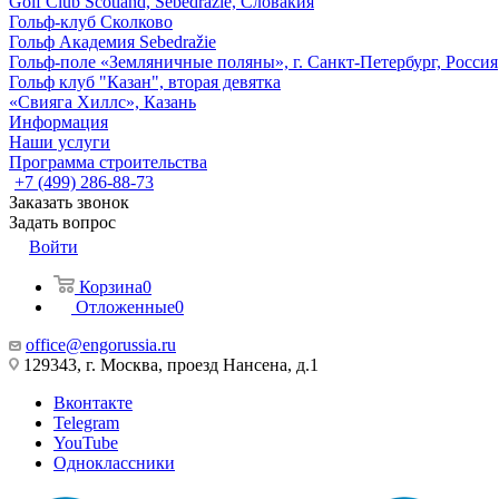
Golf Club Scotland, Sebedražie, Словакия
Гольф-клуб Сколково
Гольф Академия Sebedražie
Гольф-поле «Земляничные поляны», г. Санкт-Петербург, Россия
Гольф клуб "Казан", вторая девятка
«Свияга Хиллс», Казань
Информация
Наши услуги
Программа строительства
+7 (499) 286-88-73
Заказать звонок
Задать вопрос
Войти
Корзина
0
Отложенные
0
office@engorussia.ru
129343, г. Москва, проезд Нансена, д.1
Вконтакте
Telegram
YouTube
Одноклассники