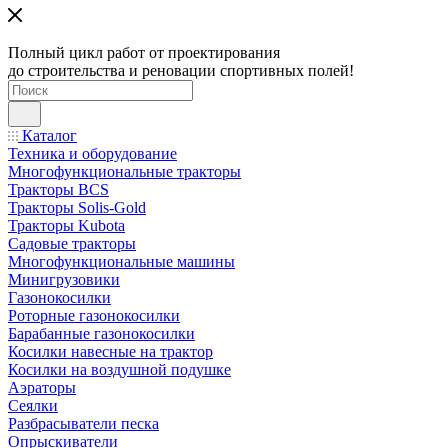
Полный цикл работ от проектирования
до строительства и реновации спортивных полей!
Каталог
Техника и оборудование
Многофункциональные тракторы
Тракторы BCS
Тракторы Solis-Gold
Тракторы Kubota
Садовые тракторы
Многофункциональные машины
Минигрузовики
Газонокосилки
Роторные газонокосилки
Барабанные газонокосилки
Косилки навесные на трактор
Косилки на воздушной подушке
Аэраторы
Сеялки
Разбрасыватели песка
Опрыскиватели