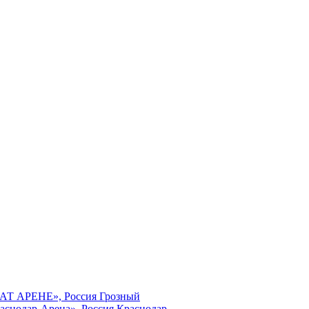
МАТ АРЕНЕ», Россия Грозный
аснодар-Арена», Россия Краснодар