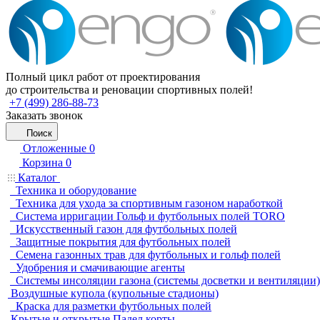
Полный цикл работ от проектирования
до строительства и реновации спортивных полей!
+7 (499) 286-88-73
Заказать звонок
Поиск
Отложенные
0
Корзина
0
Каталог
Техника и оборудование
Техника для ухода за спортивным газоном наработкой
Система ирригации Гольф и футбольных полей TORO
Искусственный газон для футбольных полей
Защитные покрытия для футбольных полей
Семена газонных трав для футбольных и гольф полей
Удобрения и смачивающие агенты
Системы инсоляции газона (системы досветки и вентиляции)
Воздушные купола (купольные стадионы)
Краска для разметки футбольных полей
Крытые и открытые Падел корты