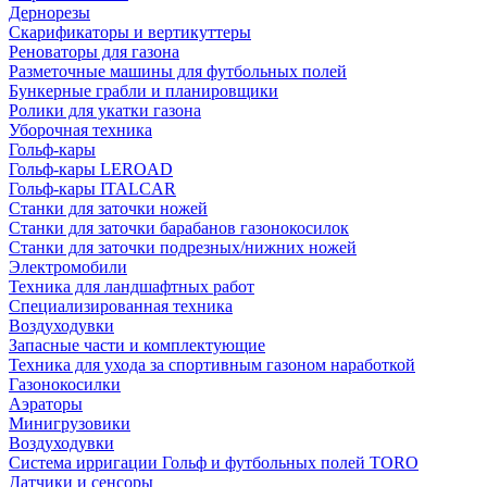
Дернорезы
Скарификаторы и вертикуттеры
Реноваторы для газона
Разметочные машины для футбольных полей
Бункерные грабли и планировщики
Ролики для укатки газона
Уборочная техника
Гольф-кары
Гольф-кары LEROAD
Гольф-кары ITALCAR
Станки для заточки ножей
Станки для заточки барабанов газонокосилок
Станки для заточки подрезных/нижних ножей
Электромобили
Техника для ландшафтных работ
Специализированная техника
Воздуходувки
Запасные части и комплектующие
Техника для ухода за спортивным газоном наработкой
Газонокосилки
Аэраторы
Минигрузовики
Воздуходувки
Система ирригации Гольф и футбольных полей TORO
Датчики и сенсоры