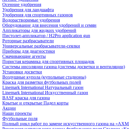
Осенние удобрения
Удобрения для ландшафта
Удобрения для спортивных газонов
Водорастворимые удобрения
Оборудование для внесения удобрений и семян
Аппликаторы для жидких удобрений
Пистолет-аппликатор / H2Pro application gun
Роторные разбрасыватели
Универсальные разбрасыватели-сеялки
Приборы для диагностики
Смачивающие агенты
Пористая керамика для спортивных площадок
Системы инсоляции газона (системы досветки и вентиляции)
Установки досветки
Воздушные купола (купольные стадионы)
Краска для разметки футбольных полей
Linemark International Натуральный газон
Linemark International Искусственный газон
BASF краска для газона
Крытые и открытые Падел корты
Акции
Наши проекты
Футбольные поля
Полный цикл работ по замене искусственного газона на «АХ
Реновация натурального газона футбольного поля Стадион «Кр