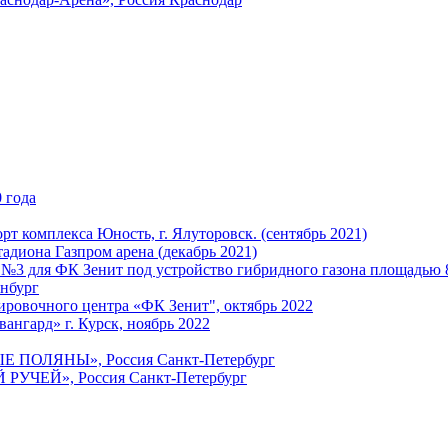
 года
т комплекса Юность, г. Ялуторовск. (сентябрь 2021)
адиона Газпром арена (декабрь 2021)
 №3 для ФК Зенит под устройство гибридного газона площадью 
енбург
ировочного центра «ФК Зенит", октябрь 2022
ангард» г. Курск, ноябрь 2022
ЫЕ ПОЛЯНЫ», Россия Санкт-Петербург
 РУЧЕЙ», Россия Санкт-Петербург