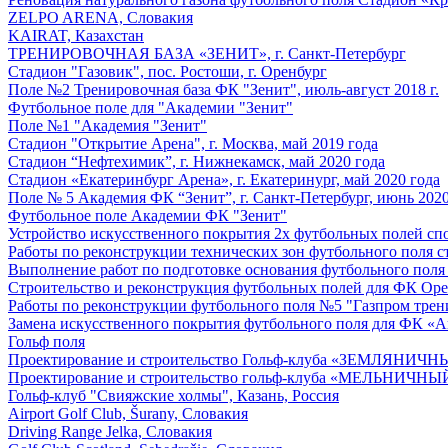
ZELPO ARENA, Словакия
KAIRAT, Казахстан
ТРЕНИРОВОЧНАЯ БАЗА «ЗЕНИТ», г. Санкт-Петербург
Стадион "Газовик", пос. Ростоши, г. Оренбург
Поле №2 Тренировочная база ФК "Зенит", июль-август 2018 г.
Футбольное поле для "Академии "Зенит"
Поле №1 "Академия "Зенит"
Стадион "Открытие Арена", г. Москва, май 2019 года
Стадион “Нефтехимик”, г. Нижнекамск, май 2020 года
Стадион «Екатеринбург Арена», г. Екатеринург, май 2020 года
Поле № 5 Академия ФК “Зенит”, г. Санкт-Петербург, июнь 2020
Футбольное поле Академии ФК "Зенит"
Устройство искусственного покрытия 2х футбольных полей спор
Работы по реконструкции технических зон футбольного поля ст
Выполнение работ по подготовке основания футбольного поля
Строительство и реконструкция футбольных полей для ФК Ор
Работы по реконструкции футбольного поля №5 "Газпром трен
Замена искусственного покрытия футбольного поля для ФК «Ав
Гольф поля
Проектирование и строительство Гольф-клуба «ЗЕМЛЯНИЧН
Проектирование и строительство гольф-клуба «МЕЛЬНИЧНЫЙ
Гольф-клуб "Свияжские холмы", Казань, Россия
Airport Golf Club, Šurany, Словакия
Driving Range Jelka, Словакия