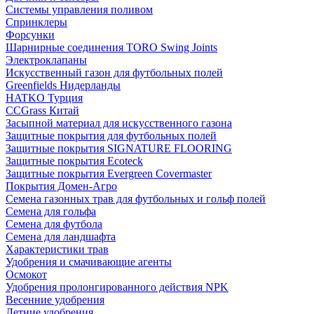
Системы управления поливом
Спринклеры
Форсунки
Шарнирные соединения TORO Swing Joints
Электроклапаны
Искусственный газон для футбольных полей
Greenfields Нидерланды
HATKO Турция
CCGrass Китай
Засыпной материал для искусственного газона
Защитные покрытия для футбольных полей
Защитные покрытия SIGNATURE FLOORING
Защитные покрытия Ecoteck
Защитные покрытия Evergreen Covermaster
Покрытия Домен-Агро
Семена газонных трав для футбольных и гольф полей
Семена для гольфа
Семена для футбола
Семена для ландшафта
Характеристики трав
Удобрения и смачивающие агенты
Осмокот
Удобрения пролонгированного действия NPK
Весенние удобрения
Летние удобрения