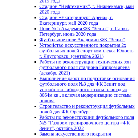
2019 года
Стадион “Нефтехимик”, г. Нижнекамск, май
2020 года
Стадион «Екатеринбург Арена», г.
Екатеринург, май 2020 года
Поле № 5 Академия ФК “Зенит”, г. Санкт-
Петербург, июнь 2020 года
Футбольное поле Академии ФК "Зенит"
Устройство искусственного покрытия 2х
футбольных полей спорт комплекса Юность,
г. Ялуторовск. (сентябрь 2021)
Работы по реконструкции технических зон
футбольного поля стадиона Газпром арена
(декабрь 2021)
Выполнение работ по подготовке основания
футбольного поля №3 для ФК Зенит под
устройство гибридного газона площадью
8064м.кв., включая модернизацию системы
полива
Строительство и реконструкция футбольных
полей для ФК Оренбург
Работы по реконструкции футбольного поля
№5 "Газпром тренировочного центра «ФК
Зенит", октябрь 2022
Замена искусственного покрытия