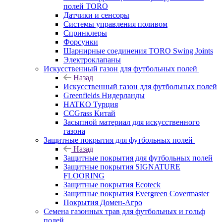
полей TORO
Датчики и сенсоры
Системы управления поливом
Спринклеры
Форсунки
Шарнирные соединения TORO Swing Joints
Электроклапаны
Искусственный газон для футбольных полей
Назад
Искусственный газон для футбольных полей
Greenfields Нидерланды
HATKO Турция
CCGrass Китай
Засыпной материал для искусственного
газона
Защитные покрытия для футбольных полей
Назад
Защитные покрытия для футбольных полей
Защитные покрытия SIGNATURE
FLOORING
Защитные покрытия Ecoteck
Защитные покрытия Evergreen Covermaster
Покрытия Домен-Агро
Семена газонных трав для футбольных и гольф
полей