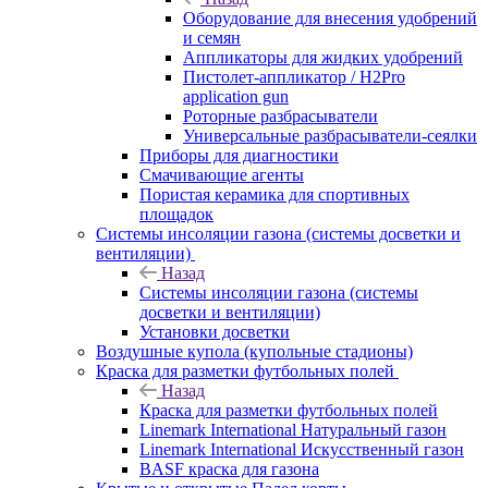
Оборудование для внесения удобрений
и семян
Аппликаторы для жидких удобрений
Пистолет-аппликатор / H2Pro
application gun
Роторные разбрасыватели
Универсальные разбрасыватели-сеялки
Приборы для диагностики
Смачивающие агенты
Пористая керамика для спортивных
площадок
Системы инсоляции газона (системы досветки и
вентиляции)
Назад
Системы инсоляции газона (системы
досветки и вентиляции)
Установки досветки
Воздушные купола (купольные стадионы)
Краска для разметки футбольных полей
Назад
Краска для разметки футбольных полей
Linemark International Натуральный газон
Linemark International Искусственный газон
BASF краска для газона