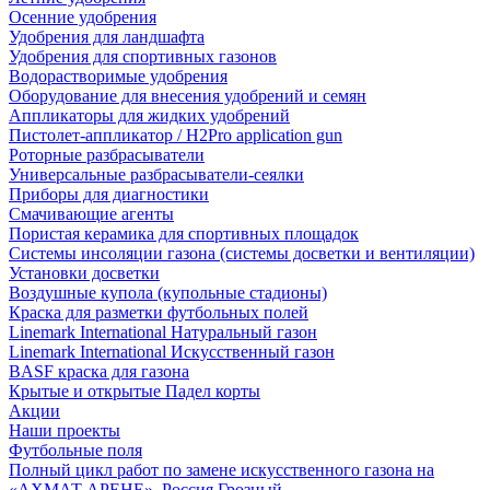
Осенние удобрения
Удобрения для ландшафта
Удобрения для спортивных газонов
Водорастворимые удобрения
Оборудование для внесения удобрений и семян
Аппликаторы для жидких удобрений
Пистолет-аппликатор / H2Pro application gun
Роторные разбрасыватели
Универсальные разбрасыватели-сеялки
Приборы для диагностики
Смачивающие агенты
Пористая керамика для спортивных площадок
Системы инсоляции газона (системы досветки и вентиляции)
Установки досветки
Воздушные купола (купольные стадионы)
Краска для разметки футбольных полей
Linemark International Натуральный газон
Linemark International Искусственный газон
BASF краска для газона
Крытые и открытые Падел корты
Акции
Наши проекты
Футбольные поля
Полный цикл работ по замене искусственного газона на
«АХМАТ АРЕНЕ», Россия Грозный