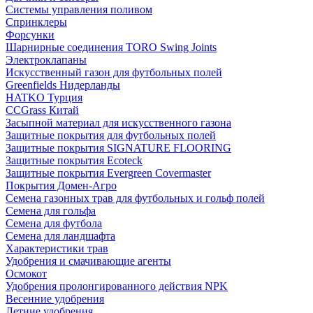
Системы управления поливом
Спринклеры
Форсунки
Шарнирные соединения TORO Swing Joints
Электроклапаны
Искусственный газон для футбольных полей
Greenfields Нидерланды
HATKO Турция
CCGrass Китай
Засыпной материал для искусственного газона
Защитные покрытия для футбольных полей
Защитные покрытия SIGNATURE FLOORING
Защитные покрытия Ecoteck
Защитные покрытия Evergreen Covermaster
Покрытия Домен-Агро
Семена газонных трав для футбольных и гольф полей
Семена для гольфа
Семена для футбола
Семена для ландшафта
Характеристики трав
Удобрения и смачивающие агенты
Осмокот
Удобрения пролонгированного действия NPK
Весенние удобрения
Летние удобрения