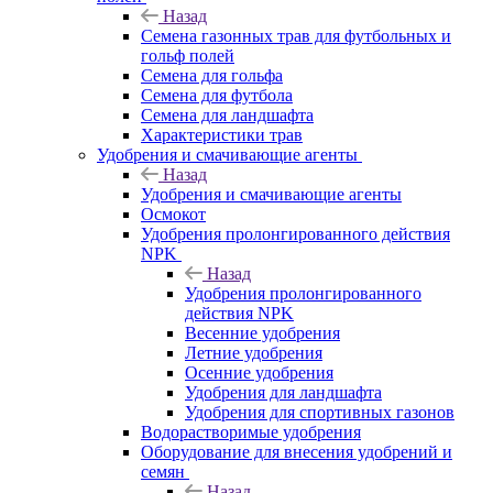
Назад
Семена газонных трав для футбольных и
гольф полей
Семена для гольфа
Семена для футбола
Семена для ландшафта
Характеристики трав
Удобрения и смачивающие агенты
Назад
Удобрения и смачивающие агенты
Осмокот
Удобрения пролонгированного действия
NPK
Назад
Удобрения пролонгированного
действия NPK
Весенние удобрения
Летние удобрения
Осенние удобрения
Удобрения для ландшафта
Удобрения для спортивных газонов
Водорастворимые удобрения
Оборудование для внесения удобрений и
семян
Назад