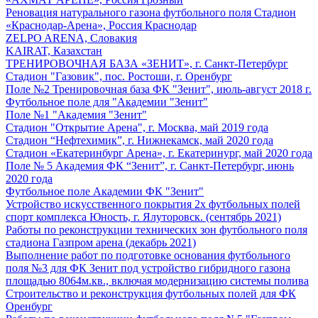
Реновация натурального газона футбольного поля Стадион
«Краснодар-Арена», Россия Краснодар
ZELPO ARENA, Словакия
KAIRAT, Казахстан
ТРЕНИРОВОЧНАЯ БАЗА «ЗЕНИТ», г. Санкт-Петербург
Стадион "Газовик", пос. Ростоши, г. Оренбург
Поле №2 Тренировочная база ФК "Зенит", июль-август 2018 г.
Футбольное поле для "Академии "Зенит"
Поле №1 "Академия "Зенит"
Стадион "Открытие Арена", г. Москва, май 2019 года
Стадион “Нефтехимик”, г. Нижнекамск, май 2020 года
Стадион «Екатеринбург Арена», г. Екатеринург, май 2020 года
Поле № 5 Академия ФК “Зенит”, г. Санкт-Петербург, июнь
2020 года
Футбольное поле Академии ФК "Зенит"
Устройство искусственного покрытия 2х футбольных полей
спорт комплекса Юность, г. Ялуторовск. (сентябрь 2021)
Работы по реконструкции технических зон футбольного поля
стадиона Газпром арена (декабрь 2021)
Выполнение работ по подготовке основания футбольного
поля №3 для ФК Зенит под устройство гибридного газона
площадью 8064м.кв., включая модернизацию системы полива
Строительство и реконструкция футбольных полей для ФК
Оренбург