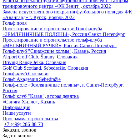
Работы по реконструкции футбольного поля №5 "Газпром
тренировочного центра «ФК Зенит", октябрь 2022
Замена искусственного покрытия футбольного поля для ФК
«Авангард» г. Курск, ноябрь 2022
Гольф поля
Проектирование и строительство Гольф-клуба
«ЗЕМЛЯНИЧНЫЕ ПОЛЯНЫ», Россия Санкт-Петербург
Проектирование и строительство гольф-клуба
«МЕЛЬНИЧНЫЙ РУЧЕЙ», Россия Санкт-Петербург
Гольф-клуб "Свияжские холмы", Казань, Россия
Airport Golf Club, Šurany, Словакия
Driving Range Jelka, Словакия
Golf Club Scotland, Sebedražie, Словакия
Гольф-клуб Сколково
Гольф Академия Sebedražie
Гольф-поле «Земляничные поляны», г. Санкт-Петербург,
Россия
Гольф клуб "Казан", вторая девятка
«Свияга Хиллс», Казань
Информация
Наши услуги
Программа строительства
+7 (499) 286-88-73
Заказать звонок
Задать вопрос