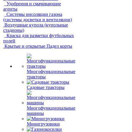
Удобрения и смачивающие
агенты
Системы инсоляции газона
(системы досветки и вентиляции)
Воздушные купола (купольные
стадионы)
Краска для разметки футбольных
полей
Крытые и открытые Падел корты
Многофункциональные
тракторы
Садовые тракторы
Многофункциональные
машины
Минигрузовики