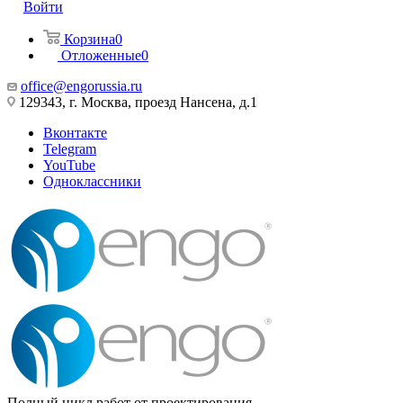
Войти
Корзина
0
Отложенные
0
office@engorussia.ru
129343, г. Москва, проезд Нансена, д.1
Вконтакте
Telegram
YouTube
Одноклассники
Полный цикл работ от проектирования