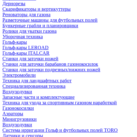
Дернорезы
Скарификаторы и вертикуттеры
Реноваторы для газона
Разметочные машины для футбольных полей
Бункерные грабли и планировщики
Ролики для укатки газона
Уборочная техника
Гольф-кары
Гольф-кары LEROAD
Гольф-кары ITALCAR
Станки для заточки ножей
Станки для заточки барабанов газонокосилок
Станки для заточки подрезных/нижних ножей
Электромобили
Техника для ландшафтных работ
Специализированная техника
Воздуходувки
Запасные части и комплектующие
Техника для ухода за спортивным газоном наработкой
Газонокосилки
Аэраторы
Минигрузовики
Воздуходувки
Система ирригации Гольф и футбольных полей TORO
Датчики и сенсоры