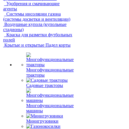
Удобрения и смачивающие
агенты
Системы инсоляции газона
(системы досветки и вентиляции)
Воздушные купола (купольные
стадионы)
Краска для разметки футбольных
полей
Крытые и открытые Падел корты
Многофункциональные
тракторы
Садовые тракторы
Многофункциональные
машины
Минигрузовики