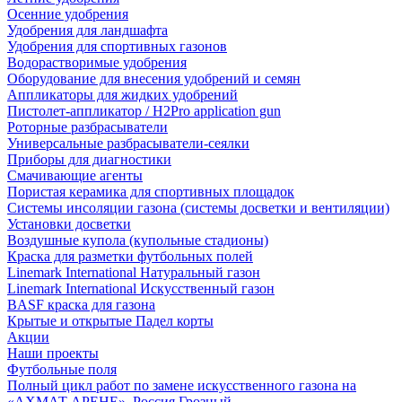
Осенние удобрения
Удобрения для ландшафта
Удобрения для спортивных газонов
Водорастворимые удобрения
Оборудование для внесения удобрений и семян
Аппликаторы для жидких удобрений
Пистолет-аппликатор / H2Pro application gun
Роторные разбрасыватели
Универсальные разбрасыватели-сеялки
Приборы для диагностики
Смачивающие агенты
Пористая керамика для спортивных площадок
Системы инсоляции газона (системы досветки и вентиляции)
Установки досветки
Воздушные купола (купольные стадионы)
Краска для разметки футбольных полей
Linemark International Натуральный газон
Linemark International Искусственный газон
BASF краска для газона
Крытые и открытые Падел корты
Акции
Наши проекты
Футбольные поля
Полный цикл работ по замене искусственного газона на
«АХМАТ АРЕНЕ», Россия Грозный