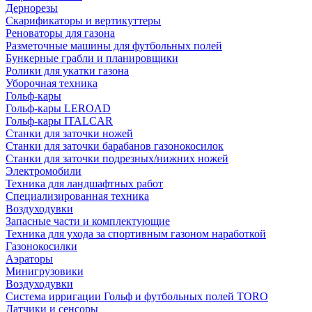
Дернорезы
Скарификаторы и вертикуттеры
Реноваторы для газона
Разметочные машины для футбольных полей
Бункерные грабли и планировщики
Ролики для укатки газона
Уборочная техника
Гольф-кары
Гольф-кары LEROAD
Гольф-кары ITALCAR
Станки для заточки ножей
Станки для заточки барабанов газонокосилок
Станки для заточки подрезных/нижних ножей
Электромобили
Техника для ландшафтных работ
Специализированная техника
Воздуходувки
Запасные части и комплектующие
Техника для ухода за спортивным газоном наработкой
Газонокосилки
Аэраторы
Минигрузовики
Воздуходувки
Система ирригации Гольф и футбольных полей TORO
Датчики и сенсоры