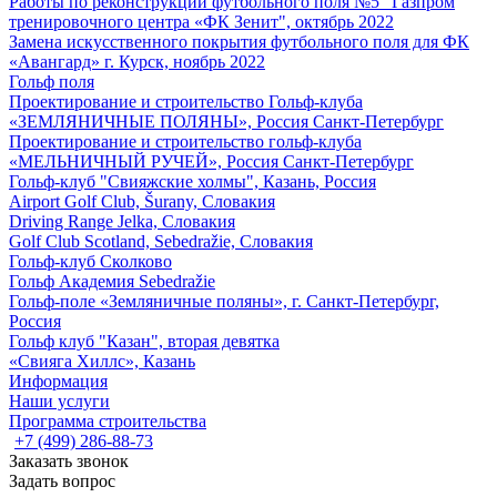
Работы по реконструкции футбольного поля №5 "Газпром
тренировочного центра «ФК Зенит", октябрь 2022
Замена искусственного покрытия футбольного поля для ФК
«Авангард» г. Курск, ноябрь 2022
Гольф поля
Проектирование и строительство Гольф-клуба
«ЗЕМЛЯНИЧНЫЕ ПОЛЯНЫ», Россия Санкт-Петербург
Проектирование и строительство гольф-клуба
«МЕЛЬНИЧНЫЙ РУЧЕЙ», Россия Санкт-Петербург
Гольф-клуб "Свияжские холмы", Казань, Россия
Airport Golf Club, Šurany, Словакия
Driving Range Jelka, Словакия
Golf Club Scotland, Sebedražie, Словакия
Гольф-клуб Сколково
Гольф Академия Sebedražie
Гольф-поле «Земляничные поляны», г. Санкт-Петербург,
Россия
Гольф клуб "Казан", вторая девятка
«Свияга Хиллс», Казань
Информация
Наши услуги
Программа строительства
+7 (499) 286-88-73
Заказать звонок
Задать вопрос