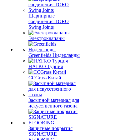
Шарнирные
соединения TORO
Swing Joints
Электроклапаны
Greenfields Нидерланды
HATKO Турция
CCGrass Китай
Засыпной материал для
искусственного газона
Защитные покрытия
SIGNATURE
FLOORING