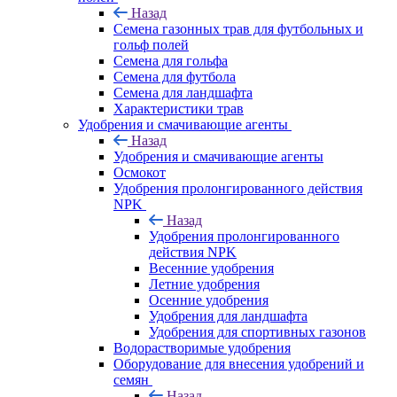
Назад
Семена газонных трав для футбольных и
гольф полей
Семена для гольфа
Семена для футбола
Семена для ландшафта
Характеристики трав
Удобрения и смачивающие агенты
Назад
Удобрения и смачивающие агенты
Осмокот
Удобрения пролонгированного действия
NPK
Назад
Удобрения пролонгированного
действия NPK
Весенние удобрения
Летние удобрения
Осенние удобрения
Удобрения для ландшафта
Удобрения для спортивных газонов
Водорастворимые удобрения
Оборудование для внесения удобрений и
семян
Назад