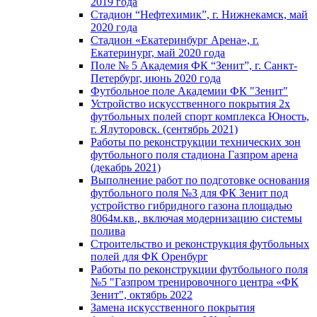
2019 года
Стадион “Нефтехимик”, г. Нижнекамск, май
2020 года
Стадион «Екатеринбург Арена», г.
Екатеринург, май 2020 года
Поле № 5 Академия ФК “Зенит”, г. Санкт-
Петербург, июнь 2020 года
Футбольное поле Академии ФК "Зенит"
Устройство искусственного покрытия 2х
футбольных полей спорт комплекса Юность,
г. Ялуторовск. (сентябрь 2021)
Работы по реконструкции технических зон
футбольного поля стадиона Газпром арена
(декабрь 2021)
Выполнение работ по подготовке основания
футбольного поля №3 для ФК Зенит под
устройство гибридного газона площадью
8064м.кв., включая модернизацию системы
полива
Строительство и реконструкция футбольных
полей для ФК Оренбург
Работы по реконструкции футбольного поля
№5 "Газпром тренировочного центра «ФК
Зенит", октябрь 2022
Замена искусственного покрытия