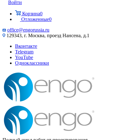
Войти
Корзина
0
Отложенные
0
office@engorussia.ru
129343, г. Москва, проезд Нансена, д.1
Вконтакте
Telegram
YouTube
Одноклассники
Полный цикл работ от проектирования