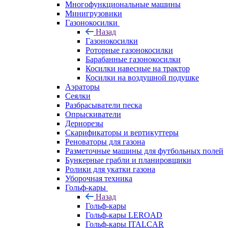
Многофункциональные машины
Минигрузовики
Газонокосилки
Назад
Газонокосилки
Роторные газонокосилки
Барабанные газонокосилки
Косилки навесные на трактор
Косилки на воздушной подушке
Аэраторы
Сеялки
Разбрасыватели песка
Опрыскиватели
Дернорезы
Скарификаторы и вертикуттеры
Реноваторы для газона
Разметочные машины для футбольных полей
Бункерные грабли и планировщики
Ролики для укатки газона
Уборочная техника
Гольф-кары
Назад
Гольф-кары
Гольф-кары LEROAD
Гольф-кары ITALCAR