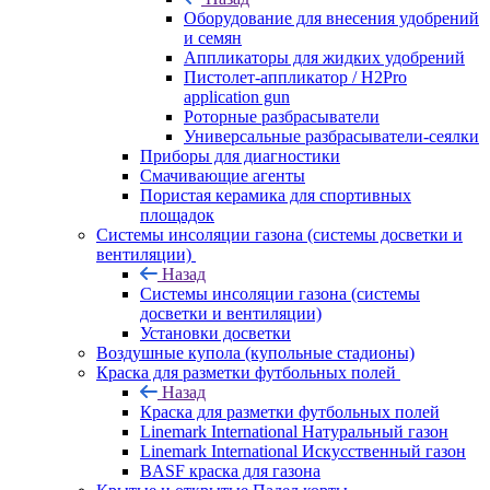
Оборудование для внесения удобрений
и семян
Аппликаторы для жидких удобрений
Пистолет-аппликатор / H2Pro
application gun
Роторные разбрасыватели
Универсальные разбрасыватели-сеялки
Приборы для диагностики
Смачивающие агенты
Пористая керамика для спортивных
площадок
Системы инсоляции газона (системы досветки и
вентиляции)
Назад
Системы инсоляции газона (системы
досветки и вентиляции)
Установки досветки
Воздушные купола (купольные стадионы)
Краска для разметки футбольных полей
Назад
Краска для разметки футбольных полей
Linemark International Натуральный газон
Linemark International Искусственный газон
BASF краска для газона