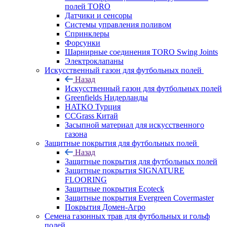
полей TORO
Датчики и сенсоры
Системы управления поливом
Спринклеры
Форсунки
Шарнирные соединения TORO Swing Joints
Электроклапаны
Искусственный газон для футбольных полей
Назад
Искусственный газон для футбольных полей
Greenfields Нидерланды
HATKO Турция
CCGrass Китай
Засыпной материал для искусственного
газона
Защитные покрытия для футбольных полей
Назад
Защитные покрытия для футбольных полей
Защитные покрытия SIGNATURE
FLOORING
Защитные покрытия Ecoteck
Защитные покрытия Evergreen Covermaster
Покрытия Домен-Агро
Семена газонных трав для футбольных и гольф
полей