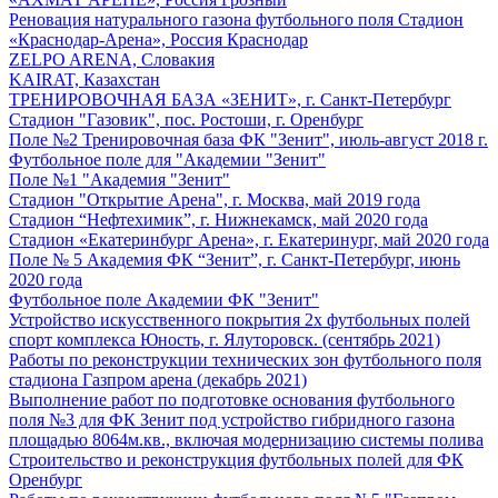
Реновация натурального газона футбольного поля Стадион
«Краснодар-Арена», Россия Краснодар
ZELPO ARENA, Словакия
KAIRAT, Казахстан
ТРЕНИРОВОЧНАЯ БАЗА «ЗЕНИТ», г. Санкт-Петербург
Стадион "Газовик", пос. Ростоши, г. Оренбург
Поле №2 Тренировочная база ФК "Зенит", июль-август 2018 г.
Футбольное поле для "Академии "Зенит"
Поле №1 "Академия "Зенит"
Стадион "Открытие Арена", г. Москва, май 2019 года
Стадион “Нефтехимик”, г. Нижнекамск, май 2020 года
Стадион «Екатеринбург Арена», г. Екатеринург, май 2020 года
Поле № 5 Академия ФК “Зенит”, г. Санкт-Петербург, июнь
2020 года
Футбольное поле Академии ФК "Зенит"
Устройство искусственного покрытия 2х футбольных полей
спорт комплекса Юность, г. Ялуторовск. (сентябрь 2021)
Работы по реконструкции технических зон футбольного поля
стадиона Газпром арена (декабрь 2021)
Выполнение работ по подготовке основания футбольного
поля №3 для ФК Зенит под устройство гибридного газона
площадью 8064м.кв., включая модернизацию системы полива
Строительство и реконструкция футбольных полей для ФК
Оренбург