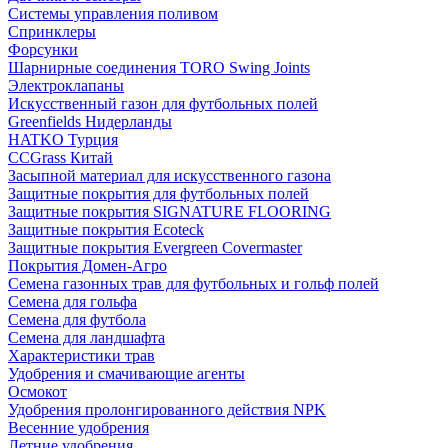
Системы управления поливом
Спринклеры
Форсунки
Шарнирные соединения TORO Swing Joints
Электроклапаны
Искусственный газон для футбольных полей
Greenfields Нидерланды
HATKO Турция
CCGrass Китай
Засыпной материал для искусственного газона
Защитные покрытия для футбольных полей
Защитные покрытия SIGNATURE FLOORING
Защитные покрытия Ecoteck
Защитные покрытия Evergreen Covermaster
Покрытия Домен-Агро
Семена газонных трав для футбольных и гольф полей
Семена для гольфа
Семена для футбола
Семена для ландшафта
Характеристики трав
Удобрения и смачивающие агенты
Осмокот
Удобрения пролонгированного действия NPK
Весенние удобрения
Летние удобрения