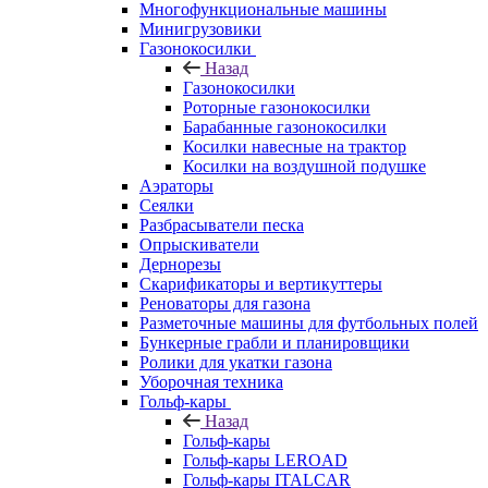
Многофункциональные машины
Минигрузовики
Газонокосилки
Назад
Газонокосилки
Роторные газонокосилки
Барабанные газонокосилки
Косилки навесные на трактор
Косилки на воздушной подушке
Аэраторы
Сеялки
Разбрасыватели песка
Опрыскиватели
Дернорезы
Скарификаторы и вертикуттеры
Реноваторы для газона
Разметочные машины для футбольных полей
Бункерные грабли и планировщики
Ролики для укатки газона
Уборочная техника
Гольф-кары
Назад
Гольф-кары
Гольф-кары LEROAD
Гольф-кары ITALCAR