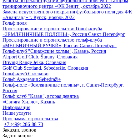
Работы по реконструкции футбольного поля №5 "Газпром
тренировочного центра «ФК Зенит", октябрь 2022
Замена искусственного покрытия футбольного поля для ФК
«Авангард» г. Курск, ноябрь 2022
Гольф поля
Проектирование и строительство Гольф-клуба
«ЗЕМЛЯНИЧНЫЕ ПОЛЯНЫ», Россия Санкт-Петербург
Проектирование и строительство гольф-клуба
«МЕЛЬНИЧНЫЙ РУЧЕЙ», Россия Санкт-Петербург
Гольф-клуб "Свияжские холмы", Казань, Россия
Airport Golf Club, Šurany, Словакия
Driving Range Jelka, Словакия
Golf Club Scotland, Sebedražie, Словакия
Гольф-клуб Сколково
Гольф Академия Sebedražie
Гольф-поле «Земляничные поляны», г. Санкт-Петербург,
Россия
Гольф клуб "Казан", вторая девятка
«Свияга Хиллс», Казань
Информация
Наши услуги
Программа строительства
+7 (499) 286-88-73
Заказать звонок
Задать вопрос