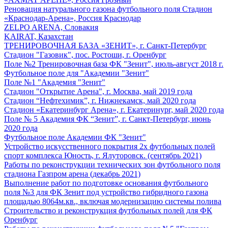
Реновация натурального газона футбольного поля Стадион
«Краснодар-Арена», Россия Краснодар
ZELPO ARENA, Словакия
KAIRAT, Казахстан
ТРЕНИРОВОЧНАЯ БАЗА «ЗЕНИТ», г. Санкт-Петербург
Стадион "Газовик", пос. Ростоши, г. Оренбург
Поле №2 Тренировочная база ФК "Зенит", июль-август 2018 г.
Футбольное поле для "Академии "Зенит"
Поле №1 "Академия "Зенит"
Стадион "Открытие Арена", г. Москва, май 2019 года
Стадион “Нефтехимик”, г. Нижнекамск, май 2020 года
Стадион «Екатеринбург Арена», г. Екатеринург, май 2020 года
Поле № 5 Академия ФК “Зенит”, г. Санкт-Петербург, июнь
2020 года
Футбольное поле Академии ФК "Зенит"
Устройство искусственного покрытия 2х футбольных полей
спорт комплекса Юность, г. Ялуторовск. (сентябрь 2021)
Работы по реконструкции технических зон футбольного поля
стадиона Газпром арена (декабрь 2021)
Выполнение работ по подготовке основания футбольного
поля №3 для ФК Зенит под устройство гибридного газона
площадью 8064м.кв., включая модернизацию системы полива
Строительство и реконструкция футбольных полей для ФК
Оренбург