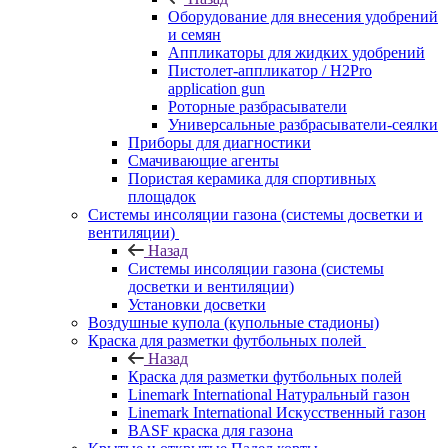
Оборудование для внесения удобрений
и семян
Аппликаторы для жидких удобрений
Пистолет-аппликатор / H2Pro
application gun
Роторные разбрасыватели
Универсальные разбрасыватели-сеялки
Приборы для диагностики
Смачивающие агенты
Пористая керамика для спортивных
площадок
Системы инсоляции газона (системы досветки и
вентиляции)
Назад
Системы инсоляции газона (системы
досветки и вентиляции)
Установки досветки
Воздушные купола (купольные стадионы)
Краска для разметки футбольных полей
Назад
Краска для разметки футбольных полей
Linemark International Натуральный газон
Linemark International Искусственный газон
BASF краска для газона