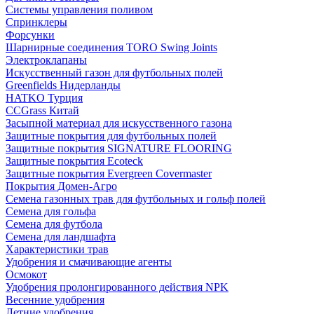
Системы управления поливом
Спринклеры
Форсунки
Шарнирные соединения TORO Swing Joints
Электроклапаны
Искусственный газон для футбольных полей
Greenfields Нидерланды
HATKO Турция
CCGrass Китай
Засыпной материал для искусственного газона
Защитные покрытия для футбольных полей
Защитные покрытия SIGNATURE FLOORING
Защитные покрытия Ecoteck
Защитные покрытия Evergreen Covermaster
Покрытия Домен-Агро
Семена газонных трав для футбольных и гольф полей
Семена для гольфа
Семена для футбола
Семена для ландшафта
Характеристики трав
Удобрения и смачивающие агенты
Осмокот
Удобрения пролонгированного действия NPK
Весенние удобрения
Летние удобрения