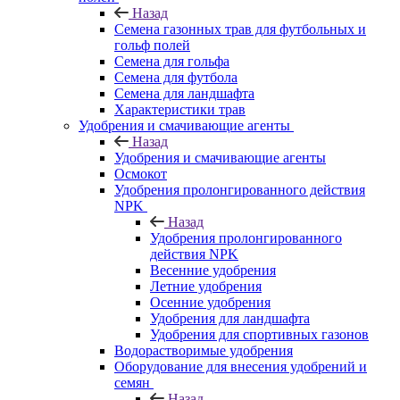
Назад
Семена газонных трав для футбольных и
гольф полей
Семена для гольфа
Семена для футбола
Семена для ландшафта
Характеристики трав
Удобрения и смачивающие агенты
Назад
Удобрения и смачивающие агенты
Осмокот
Удобрения пролонгированного действия
NPK
Назад
Удобрения пролонгированного
действия NPK
Весенние удобрения
Летние удобрения
Осенние удобрения
Удобрения для ландшафта
Удобрения для спортивных газонов
Водорастворимые удобрения
Оборудование для внесения удобрений и
семян
Назад