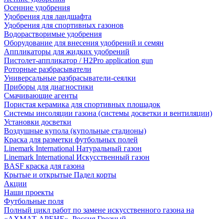
Осенние удобрения
Удобрения для ландшафта
Удобрения для спортивных газонов
Водорастворимые удобрения
Оборудование для внесения удобрений и семян
Аппликаторы для жидких удобрений
Пистолет-аппликатор / H2Pro application gun
Роторные разбрасыватели
Универсальные разбрасыватели-сеялки
Приборы для диагностики
Смачивающие агенты
Пористая керамика для спортивных площадок
Системы инсоляции газона (системы досветки и вентиляции)
Установки досветки
Воздушные купола (купольные стадионы)
Краска для разметки футбольных полей
Linemark International Натуральный газон
Linemark International Искусственный газон
BASF краска для газона
Крытые и открытые Падел корты
Акции
Наши проекты
Футбольные поля
Полный цикл работ по замене искусственного газона на
«АХМАТ АРЕНЕ», Россия Грозный