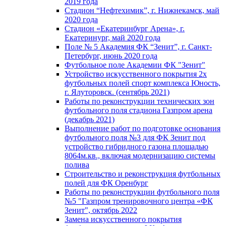
2019 года
Стадион “Нефтехимик”, г. Нижнекамск, май
2020 года
Стадион «Екатеринбург Арена», г.
Екатеринург, май 2020 года
Поле № 5 Академия ФК “Зенит”, г. Санкт-
Петербург, июнь 2020 года
Футбольное поле Академии ФК "Зенит"
Устройство искусственного покрытия 2х
футбольных полей спорт комплекса Юность,
г. Ялуторовск. (сентябрь 2021)
Работы по реконструкции технических зон
футбольного поля стадиона Газпром арена
(декабрь 2021)
Выполнение работ по подготовке основания
футбольного поля №3 для ФК Зенит под
устройство гибридного газона площадью
8064м.кв., включая модернизацию системы
полива
Строительство и реконструкция футбольных
полей для ФК Оренбург
Работы по реконструкции футбольного поля
№5 "Газпром тренировочного центра «ФК
Зенит", октябрь 2022
Замена искусственного покрытия