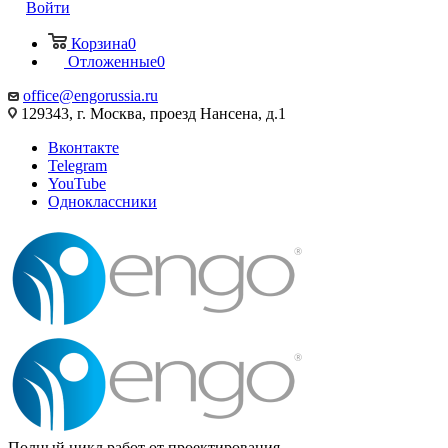
Войти
Корзина
0
Отложенные
0
office@engorussia.ru
129343, г. Москва, проезд Нансена, д.1
Вконтакте
Telegram
YouTube
Одноклассники
Полный цикл работ от проектирования