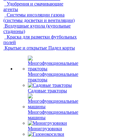
Удобрения и смачивающие
агенты
Системы инсоляции газона
(системы досветки и вентиляции)
Воздушные купола (купольные
стадионы)
Краска для разметки футбольных
полей
Крытые и открытые Падел корты
Многофункциональные
тракторы
Садовые тракторы
Многофункциональные
машины
Минигрузовики