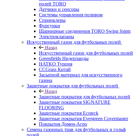
полей TORO
Датчики и сенсоры
Системы управления поливом
Спринклеры
Форсунки
Шарнирные соединения TORO Swing Joints
Электроклапаны
Искусственный газон для футбольных полей
Назад
Искусственный газон для футбольных полей
Greenfields Нидерланды
HATKO Турция
CCGrass Китай
Засыпной материал для искусственного
газона
Защитные покрытия для футбольных полей
Назад
Защитные покрытия для футбольных полей
Защитные покрытия SIGNATURE
FLOORING
Защитные покрытия Ecoteck
Защитные покрытия Evergreen Covermaster
Покрытия Домен-Агро
Семена газонных трав для футбольных и гольф
полей