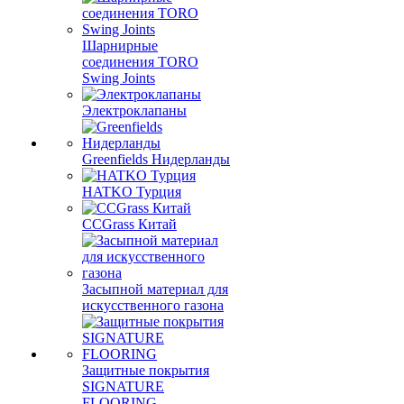
Шарнирные
соединения TORO
Swing Joints
Электроклапаны
Greenfields Нидерланды
HATKO Турция
CCGrass Китай
Засыпной материал для
искусственного газона
Защитные покрытия
SIGNATURE
FLOORING