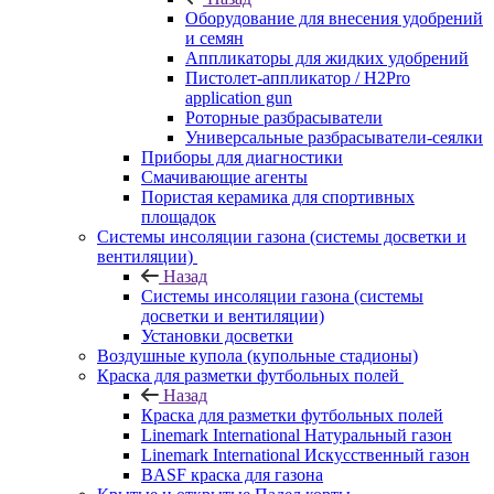
Оборудование для внесения удобрений
и семян
Аппликаторы для жидких удобрений
Пистолет-аппликатор / H2Pro
application gun
Роторные разбрасыватели
Универсальные разбрасыватели-сеялки
Приборы для диагностики
Смачивающие агенты
Пористая керамика для спортивных
площадок
Системы инсоляции газона (системы досветки и
вентиляции)
Назад
Системы инсоляции газона (системы
досветки и вентиляции)
Установки досветки
Воздушные купола (купольные стадионы)
Краска для разметки футбольных полей
Назад
Краска для разметки футбольных полей
Linemark International Натуральный газон
Linemark International Искусственный газон
BASF краска для газона