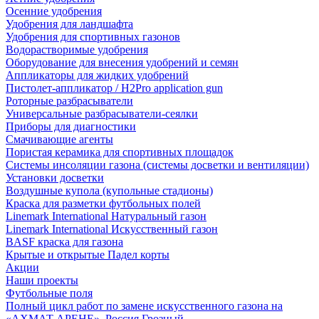
Осенние удобрения
Удобрения для ландшафта
Удобрения для спортивных газонов
Водорастворимые удобрения
Оборудование для внесения удобрений и семян
Аппликаторы для жидких удобрений
Пистолет-аппликатор / H2Pro application gun
Роторные разбрасыватели
Универсальные разбрасыватели-сеялки
Приборы для диагностики
Смачивающие агенты
Пористая керамика для спортивных площадок
Системы инсоляции газона (системы досветки и вентиляции)
Установки досветки
Воздушные купола (купольные стадионы)
Краска для разметки футбольных полей
Linemark International Натуральный газон
Linemark International Искусственный газон
BASF краска для газона
Крытые и открытые Падел корты
Акции
Наши проекты
Футбольные поля
Полный цикл работ по замене искусственного газона на
«АХМАТ АРЕНЕ», Россия Грозный