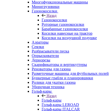
Многофункциональные машины
Минигрузовики
Газонокосилки
Назад
Газонокосилки
Роторные газонокосилки
Барабанные газонокосилки
Косилки навесные на трактор
Косилки на воздушной подушке
Аэраторы
Сеялки
Разбрасыватели песка
Опрыскиватели
Дернорезы
Скарификаторы и вертикуттеры
Реноваторы для газона
Разметочные машины для футбольных полей
Бункерные грабли и планировщики
Ролики для укатки газона
Уборочная техника
Гольф-кары
Назад
Гольф-кары
Гольф-кары LEROAD
Гольф-кары ITALCAR