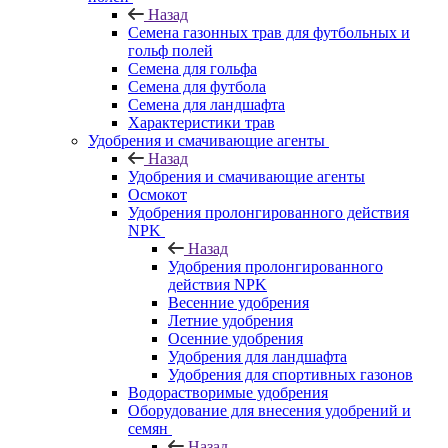
Назад
Семена газонных трав для футбольных и
гольф полей
Семена для гольфа
Семена для футбола
Семена для ландшафта
Характеристики трав
Удобрения и смачивающие агенты
Назад
Удобрения и смачивающие агенты
Осмокот
Удобрения пролонгированного действия
NPK
Назад
Удобрения пролонгированного
действия NPK
Весенние удобрения
Летние удобрения
Осенние удобрения
Удобрения для ландшафта
Удобрения для спортивных газонов
Водорастворимые удобрения
Оборудование для внесения удобрений и
семян
Назад