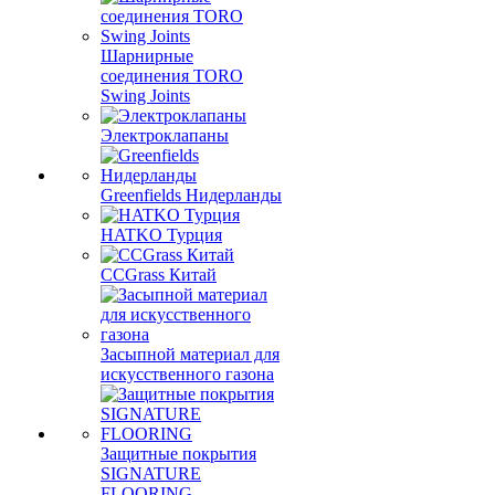
Шарнирные
соединения TORO
Swing Joints
Электроклапаны
Greenfields Нидерланды
HATKO Турция
CCGrass Китай
Засыпной материал для
искусственного газона
Защитные покрытия
SIGNATURE
FLOORING