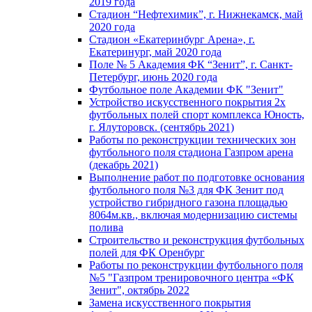
2019 года
Стадион “Нефтехимик”, г. Нижнекамск, май
2020 года
Стадион «Екатеринбург Арена», г.
Екатеринург, май 2020 года
Поле № 5 Академия ФК “Зенит”, г. Санкт-
Петербург, июнь 2020 года
Футбольное поле Академии ФК "Зенит"
Устройство искусственного покрытия 2х
футбольных полей спорт комплекса Юность,
г. Ялуторовск. (сентябрь 2021)
Работы по реконструкции технических зон
футбольного поля стадиона Газпром арена
(декабрь 2021)
Выполнение работ по подготовке основания
футбольного поля №3 для ФК Зенит под
устройство гибридного газона площадью
8064м.кв., включая модернизацию системы
полива
Строительство и реконструкция футбольных
полей для ФК Оренбург
Работы по реконструкции футбольного поля
№5 "Газпром тренировочного центра «ФК
Зенит", октябрь 2022
Замена искусственного покрытия