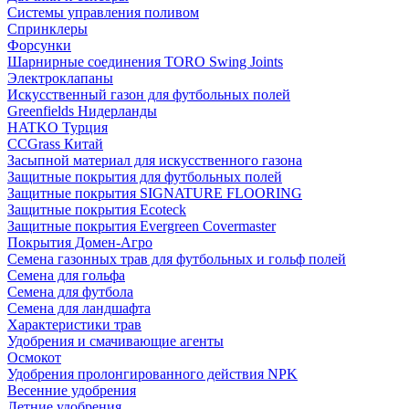
Системы управления поливом
Спринклеры
Форсунки
Шарнирные соединения TORO Swing Joints
Электроклапаны
Искусственный газон для футбольных полей
Greenfields Нидерланды
HATKO Турция
CCGrass Китай
Засыпной материал для искусственного газона
Защитные покрытия для футбольных полей
Защитные покрытия SIGNATURE FLOORING
Защитные покрытия Ecoteck
Защитные покрытия Evergreen Covermaster
Покрытия Домен-Агро
Семена газонных трав для футбольных и гольф полей
Семена для гольфа
Семена для футбола
Семена для ландшафта
Характеристики трав
Удобрения и смачивающие агенты
Осмокот
Удобрения пролонгированного действия NPK
Весенние удобрения
Летние удобрения