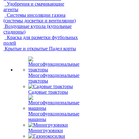
Удобрения и смачивающие
агенты
Системы инсоляции газона
(системы досветки и вентиляции)
Воздушные купола (купольные
стадионы)
Краска для разметки футбольных
полей
Крытые и открытые Падел корты
Многофункциональные
тракторы
Садовые тракторы
Многофункциональные
машины
Минигрузовики