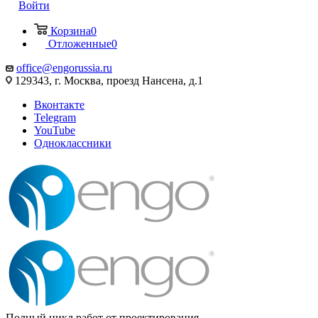
Войти
Корзина
0
Отложенные
0
office@engorussia.ru
129343, г. Москва, проезд Нансена, д.1
Вконтакте
Telegram
YouTube
Одноклассники
Полный цикл работ от проектирования