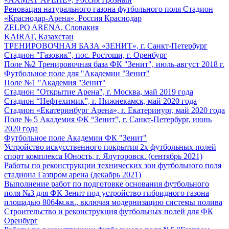
Реновация натурального газона футбольного поля Стадион
«Краснодар-Арена», Россия Краснодар
ZELPO ARENA, Словакия
KAIRAT, Казахстан
ТРЕНИРОВОЧНАЯ БАЗА «ЗЕНИТ», г. Санкт-Петербург
Стадион "Газовик", пос. Ростоши, г. Оренбург
Поле №2 Тренировочная база ФК "Зенит", июль-август 2018 г.
Футбольное поле для "Академии "Зенит"
Поле №1 "Академия "Зенит"
Стадион "Открытие Арена", г. Москва, май 2019 года
Стадион “Нефтехимик”, г. Нижнекамск, май 2020 года
Стадион «Екатеринбург Арена», г. Екатеринург, май 2020 года
Поле № 5 Академия ФК “Зенит”, г. Санкт-Петербург, июнь
2020 года
Футбольное поле Академии ФК "Зенит"
Устройство искусственного покрытия 2х футбольных полей
спорт комплекса Юность, г. Ялуторовск. (сентябрь 2021)
Работы по реконструкции технических зон футбольного поля
стадиона Газпром арена (декабрь 2021)
Выполнение работ по подготовке основания футбольного
поля №3 для ФК Зенит под устройство гибридного газона
площадью 8064м.кв., включая модернизацию системы полива
Строительство и реконструкция футбольных полей для ФК
Оренбург