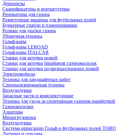
Дернорезы
Скарификаторы и вертикуттеры
Реноваторы для газона
Разметочные машины для футбольных полей
Бункерные грабли и планировщики
Ролики для укатки газона
Уборочная техника
Гольф-кары
Гольф-кары LEROAD
Гольф-кары ITALCAR
Станки для заточки ножей
Станки для заточки барабанов газонокосилок
Станки для заточки подрезных/нижних ножей
Электромобили
Техника для ландшафтных работ
Специализированная техника
Воздуходувки
Запасные части и комплектующие
Техника для ухода за спортивным газоном наработкой
Газонокосилки
Аэраторы
Минигрузовики
Воздуходувки
Система ирригации Гольф и футбольных полей TORO
Датчики и сенсоры