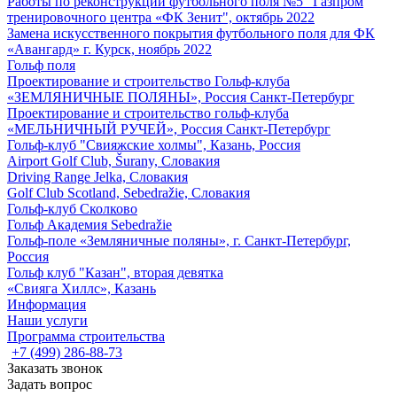
Работы по реконструкции футбольного поля №5 "Газпром
тренировочного центра «ФК Зенит", октябрь 2022
Замена искусственного покрытия футбольного поля для ФК
«Авангард» г. Курск, ноябрь 2022
Гольф поля
Проектирование и строительство Гольф-клуба
«ЗЕМЛЯНИЧНЫЕ ПОЛЯНЫ», Россия Санкт-Петербург
Проектирование и строительство гольф-клуба
«МЕЛЬНИЧНЫЙ РУЧЕЙ», Россия Санкт-Петербург
Гольф-клуб "Свияжские холмы", Казань, Россия
Airport Golf Club, Šurany, Словакия
Driving Range Jelka, Словакия
Golf Club Scotland, Sebedražie, Словакия
Гольф-клуб Сколково
Гольф Академия Sebedražie
Гольф-поле «Земляничные поляны», г. Санкт-Петербург,
Россия
Гольф клуб "Казан", вторая девятка
«Свияга Хиллс», Казань
Информация
Наши услуги
Программа строительства
+7 (499) 286-88-73
Заказать звонок
Задать вопрос