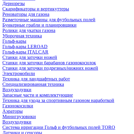
Дернорезы
Скарификаторы и вертикуттеры
Реноваторы для газона
Разметочные машины для футбольных полей
Бункерные грабли и планировщики
Ролики для укатки газона
Уборочная техника
Гольф-кары
Гольф-кары LEROAD
Гольф-кары ITALCAR
Станки для заточки ножей
Станки для заточки барабанов газонокосилок
Станки для заточки подрезных/нижних ножей
Электромобили
Техника для ландшафтных работ
Специализированная техника
Воздуходувки
Запасные части и комплектующие
Техника для ухода за спортивным газоном наработкой
Газонокосилки
Аэраторы
Минигрузовики
Воздуходувки
Система ирригации Гольф и футбольных полей TORO
Датчики и сенсоры