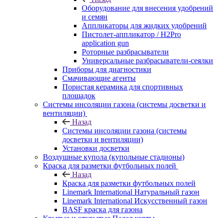
Оборудование для внесения удобрений
и семян
Аппликаторы для жидких удобрений
Пистолет-аппликатор / H2Pro
application gun
Роторные разбрасыватели
Универсальные разбрасыватели-сеялки
Приборы для диагностики
Смачивающие агенты
Пористая керамика для спортивных
площадок
Системы инсоляции газона (системы досветки и
вентиляции)
Назад
Системы инсоляции газона (системы
досветки и вентиляции)
Установки досветки
Воздушные купола (купольные стадионы)
Краска для разметки футбольных полей
Назад
Краска для разметки футбольных полей
Linemark International Натуральный газон
Linemark International Искусственный газон
BASF краска для газона