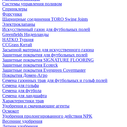
Системы управления поливом
Спринклеры
Форсунки
Шарнирные соединения TORO Swing Joints
Электроклапаны
Искусственный газон для футбольных полей
Greenfields Нидерланды
HATKO Турция
CCGrass Китай
Засыпной материал для искусственного газона
Защитные покрытия для футбольных полей
Защитные покрытия SIGNATURE FLOORING
Защитные покрытия Ecoteck
Защитные покрытия Evergreen Covermaster
Покрытия Домен-Агро
Семена газонных трав для футбольных и гольф полей
Семена для гольфа
Семена для футбола
Семена для ландшафта
Характеристики трав
Удобрения и смачивающие агенты
Осмокот
Удобрения пролонгированного действия NPK
Весенние удобрения
Летние удобрения