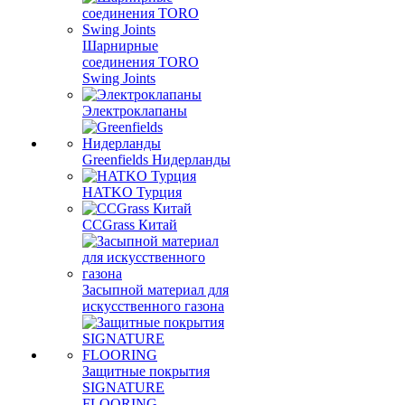
Шарнирные
соединения TORO
Swing Joints
Электроклапаны
Greenfields Нидерланды
HATKO Турция
CCGrass Китай
Засыпной материал для
искусственного газона
Защитные покрытия
SIGNATURE
FLOORING