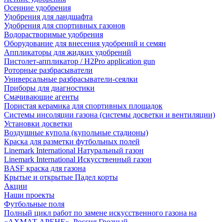
Осенние удобрения
Удобрения для ландшафта
Удобрения для спортивных газонов
Водорастворимые удобрения
Оборудование для внесения удобрений и семян
Аппликаторы для жидких удобрений
Пистолет-аппликатор / H2Pro application gun
Роторные разбрасыватели
Универсальные разбрасыватели-сеялки
Приборы для диагностики
Смачивающие агенты
Пористая керамика для спортивных площадок
Системы инсоляции газона (системы досветки и вентиляции)
Установки досветки
Воздушные купола (купольные стадионы)
Краска для разметки футбольных полей
Linemark International Натуральный газон
Linemark International Искусственный газон
BASF краска для газона
Крытые и открытые Падел корты
Акции
Наши проекты
Футбольные поля
Полный цикл работ по замене искусственного газона на
«АХМАТ АРЕНЕ», Россия Грозный