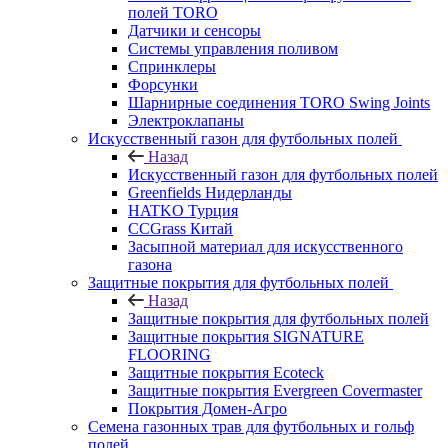
полей TORO
Датчики и сенсоры
Системы управления поливом
Спринклеры
Форсунки
Шарнирные соединения TORO Swing Joints
Электроклапаны
Искусственный газон для футбольных полей
Назад
Искусственный газон для футбольных полей
Greenfields Нидерланды
HATKO Турция
CCGrass Китай
Засыпной материал для искусственного
газона
Защитные покрытия для футбольных полей
Назад
Защитные покрытия для футбольных полей
Защитные покрытия SIGNATURE
FLOORING
Защитные покрытия Ecoteck
Защитные покрытия Evergreen Covermaster
Покрытия Домен-Агро
Семена газонных трав для футбольных и гольф
полей