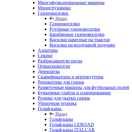
Многофункциональные машины
Минигрузовики
Газонокосилки
Назад
Газонокосилки
Роторные газонокосилки
Барабанные газонокосилки
Косилки навесные на трактор
Косилки на воздушной подушке
Аэраторы
Сеялки
Разбрасыватели песка
Опрыскиватели
Дернорезы
Скарификаторы и вертикуттеры
Реноваторы для газона
Разметочные машины для футбольных полей
Бункерные грабли и планировщики
Ролики для укатки газона
Уборочная техника
Гольф-кары
Назад
Гольф-кары
Гольф-кары LEROAD
Гольф-кары ITALCAR