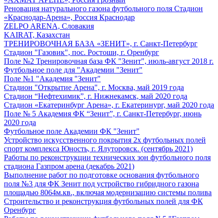
Реновация натурального газона футбольного поля Стадион
«Краснодар-Арена», Россия Краснодар
ZELPO ARENA, Словакия
KAIRAT, Казахстан
ТРЕНИРОВОЧНАЯ БАЗА «ЗЕНИТ», г. Санкт-Петербург
Стадион "Газовик", пос. Ростоши, г. Оренбург
Поле №2 Тренировочная база ФК "Зенит", июль-август 2018 г.
Футбольное поле для "Академии "Зенит"
Поле №1 "Академия "Зенит"
Стадион "Открытие Арена", г. Москва, май 2019 года
Стадион “Нефтехимик”, г. Нижнекамск, май 2020 года
Стадион «Екатеринбург Арена», г. Екатеринург, май 2020 года
Поле № 5 Академия ФК “Зенит”, г. Санкт-Петербург, июнь
2020 года
Футбольное поле Академии ФК "Зенит"
Устройство искусственного покрытия 2х футбольных полей
спорт комплекса Юность, г. Ялуторовск. (сентябрь 2021)
Работы по реконструкции технических зон футбольного поля
стадиона Газпром арена (декабрь 2021)
Выполнение работ по подготовке основания футбольного
поля №3 для ФК Зенит под устройство гибридного газона
площадью 8064м.кв., включая модернизацию системы полива
Строительство и реконструкция футбольных полей для ФК
Оренбург