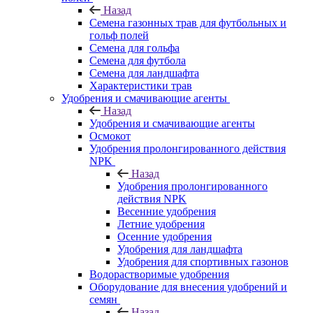
Назад
Семена газонных трав для футбольных и
гольф полей
Семена для гольфа
Семена для футбола
Семена для ландшафта
Характеристики трав
Удобрения и смачивающие агенты
Назад
Удобрения и смачивающие агенты
Осмокот
Удобрения пролонгированного действия
NPK
Назад
Удобрения пролонгированного
действия NPK
Весенние удобрения
Летние удобрения
Осенние удобрения
Удобрения для ландшафта
Удобрения для спортивных газонов
Водорастворимые удобрения
Оборудование для внесения удобрений и
семян
Назад