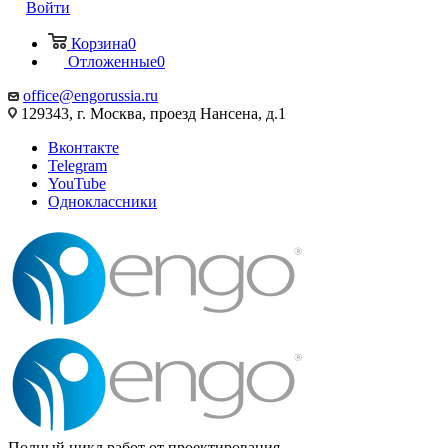
Войти
Корзина
0
Отложенные
0
office@engorussia.ru
129343, г. Москва, проезд Нансена, д.1
Вконтакте
Telegram
YouTube
Одноклассники
Полный цикл работ от проектирования