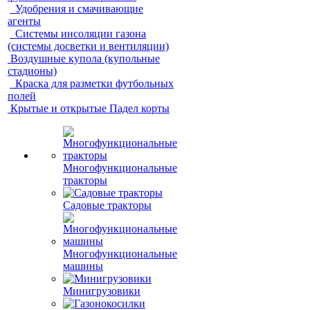
Удобрения и смачивающие
агенты
Системы инсоляции газона
(системы досветки и вентиляции)
Воздушные купола (купольные
стадионы)
Краска для разметки футбольных
полей
Крытые и открытые Падел корты
Многофункциональные
тракторы
Садовые тракторы
Многофункциональные
машины
Минигрузовики