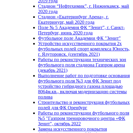
2019 года
Стадион “Нефтехимик”, г. Нижнекамск, май
2020 года
Стадион «Екатеринбург Арена», г.
Екатеринург, май 2020 года
Поле № 5 Академия ФК “Зенит”, г. Санкт-
Петербург, июнь 2020 года
Футбольное поле Академии ФК "Зенит"
Устройство искусственного покрытия 2х
футбольных полей спорт комплекса Юность,
г. Ялуторовск. (сентябрь 2021)
Работы по реконструкции технических зон
футбольного поля стадиона Газпром арена
(декабрь 2021)
Выполнение работ по подготовке основания
футбольного поля №3 для ФК Зенит под
устройство гибридного газона площадью
8064м.кв., включая модернизацию системы
полива
Строительство и реконструкция футбольных
полей для ФК Оренбург
Работы по реконструкции футбольного поля
№5 "Газпром тренировочного центра «ФК
Зенит", октябрь 2022
Замена искусственного покрытия