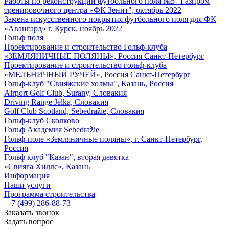
Работы по реконструкции футбольного поля №5 "Газпром
тренировочного центра «ФК Зенит", октябрь 2022
Замена искусственного покрытия футбольного поля для ФК
«Авангард» г. Курск, ноябрь 2022
Гольф поля
Проектирование и строительство Гольф-клуба
«ЗЕМЛЯНИЧНЫЕ ПОЛЯНЫ», Россия Санкт-Петербург
Проектирование и строительство гольф-клуба
«МЕЛЬНИЧНЫЙ РУЧЕЙ», Россия Санкт-Петербург
Гольф-клуб "Свияжские холмы", Казань, Россия
Airport Golf Club, Šurany, Словакия
Driving Range Jelka, Словакия
Golf Club Scotland, Sebedražie, Словакия
Гольф-клуб Сколково
Гольф Академия Sebedražie
Гольф-поле «Земляничные поляны», г. Санкт-Петербург,
Россия
Гольф клуб "Казан", вторая девятка
«Свияга Хиллс», Казань
Информация
Наши услуги
Программа строительства
+7 (499) 286-88-73
Заказать звонок
Задать вопрос