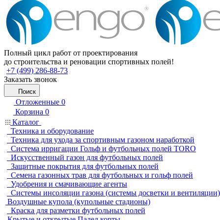
Полный цикл работ от проектирования
до строительства и реновации спортивных полей!
+7 (499) 286-88-73
Заказать звонок
Поиск
Отложенные
0
Корзина
0
Каталог
Техника и оборудование
Техника для ухода за спортивным газоном наработкой
Система ирригации Гольф и футбольных полей TORO
Искусственный газон для футбольных полей
Защитные покрытия для футбольных полей
Семена газонных трав для футбольных и гольф полей
Удобрения и смачивающие агенты
Системы инсоляции газона (системы досветки и вентиляции)
Воздушные купола (купольные стадионы)
Краска для разметки футбольных полей
Крытые и открытые Падел корты