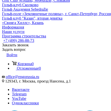
Golf Club Scotland, Sebedražie, Словакия
Гольф-клуб Сколково
Гольф Академия Sebedražie
Гольф-поле «Земляничные поляны», г. Санкт-Петербург, Россия
Гольф клуб "Казан", вторая девятка
«Свияга Хиллс», Казань
Информация
Наши услуги
Программа строительства
+7 (499) 286-88-73
Заказать звонок
Задать вопрос
Войти
Корзина
0
Отложенные
0
office@engorussia.ru
129343, г. Москва, проезд Нансена, д.1
Вконтакте
Telegram
YouTube
Одноклассники