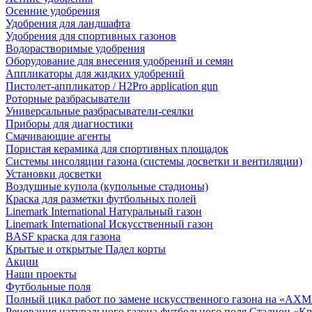
Осенние удобрения
Удобрения для ландшафта
Удобрения для спортивных газонов
Водорастворимые удобрения
Оборудование для внесения удобрений и семян
Аппликаторы для жидких удобрений
Пистолет-аппликатор / H2Pro application gun
Роторные разбрасыватели
Универсальные разбрасыватели-сеялки
Приборы для диагностики
Смачивающие агенты
Пористая керамика для спортивных площадок
Системы инсоляции газона (системы досветки и вентиляции)
Установки досветки
Воздушные купола (купольные стадионы)
Краска для разметки футбольных полей
Linemark International Натуральный газон
Linemark International Искусственный газон
BASF краска для газона
Крытые и открытые Падел корты
Акции
Наши проекты
Футбольные поля
Полный цикл работ по замене искусственного газона на «АХ
Реновация натурального газона футбольного поля Стадион «Кр