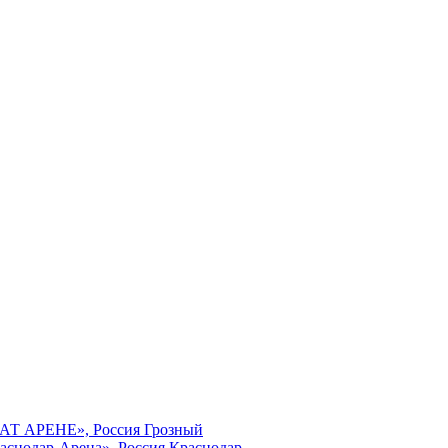
МАТ АРЕНЕ», Россия Грозный
аснодар-Арена», Россия Краснодар