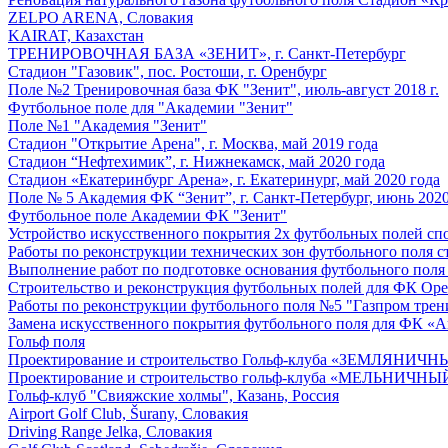
ZELPO ARENA, Словакия
KAIRAT, Казахстан
ТРЕНИРОВОЧНАЯ БАЗА «ЗЕНИТ», г. Санкт-Петербург
Стадион "Газовик", пос. Ростоши, г. Оренбург
Поле №2 Тренировочная база ФК "Зенит", июль-август 2018 г.
Футбольное поле для "Академии "Зенит"
Поле №1 "Академия "Зенит"
Стадион "Открытие Арена", г. Москва, май 2019 года
Стадион “Нефтехимик”, г. Нижнекамск, май 2020 года
Стадион «Екатеринбург Арена», г. Екатеринург, май 2020 года
Поле № 5 Академия ФК “Зенит”, г. Санкт-Петербург, июнь 2020
Футбольное поле Академии ФК "Зенит"
Устройство искусственного покрытия 2х футбольных полей спор
Работы по реконструкции технических зон футбольного поля ст
Выполнение работ по подготовке основания футбольного поля
Строительство и реконструкция футбольных полей для ФК Ор
Работы по реконструкции футбольного поля №5 "Газпром трен
Замена искусственного покрытия футбольного поля для ФК «Ав
Гольф поля
Проектирование и строительство Гольф-клуба «ЗЕМЛЯНИЧН
Проектирование и строительство гольф-клуба «МЕЛЬНИЧНЫЙ
Гольф-клуб "Свияжские холмы", Казань, Россия
Airport Golf Club, Šurany, Словакия
Driving Range Jelka, Словакия