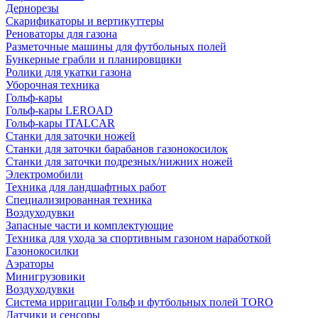
Дернорезы
Скарификаторы и вертикуттеры
Реноваторы для газона
Разметочные машины для футбольных полей
Бункерные грабли и планировщики
Ролики для укатки газона
Уборочная техника
Гольф-кары
Гольф-кары LEROAD
Гольф-кары ITALCAR
Станки для заточки ножей
Станки для заточки барабанов газонокосилок
Станки для заточки подрезных/нижних ножей
Электромобили
Техника для ландшафтных работ
Специализированная техника
Воздуходувки
Запасные части и комплектующие
Техника для ухода за спортивным газоном наработкой
Газонокосилки
Аэраторы
Минигрузовики
Воздуходувки
Система ирригации Гольф и футбольных полей TORO
Датчики и сенсоры