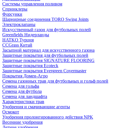
Системы управления поливом
Спринклеры
Форсунки
Шарнирные соединения TORO Swing Joints
Электроклапаны
Искусственный газон для футбольных полей
Greenfields Нидерланды
HATKO Турция
CCGrass Китай
Засыпной материал для искусственного газона
Защитные покрытия для футбольных полей
Защитные покрытия SIGNATURE FLOORING
Защитные покрытия Ecoteck
Защитные покрытия Evergreen Covermaster
Покрытия Домен-Агро
Семена газонных трав для футбольных и гольф полей
Семена для гольфа
Семена для футбола
Семена для ландшафта
Характеристики трав
Удобрения и смачивающие агенты
Осмокот
Удобрения пролонгированного действия NPK
Весенние удобрения
Летние удобрения