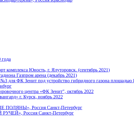
 года
т комплекса Юность, г. Ялуторовск. (сентябрь 2021)
адиона Газпром арена (декабрь 2021)
 №3 для ФК Зенит под устройство гибридного газона площадью 
енбург
ировочного центра «ФК Зенит", октябрь 2022
ангард» г. Курск, ноябрь 2022
ЫЕ ПОЛЯНЫ», Россия Санкт-Петербург
 РУЧЕЙ», Россия Санкт-Петербург