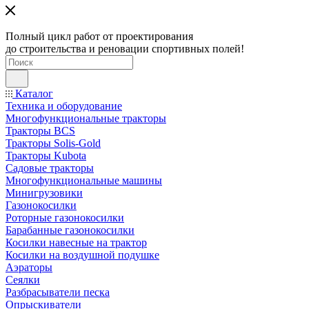
Полный цикл работ от проектирования
до строительства и реновации спортивных полей!
Каталог
Техника и оборудование
Многофункциональные тракторы
Тракторы BCS
Тракторы Solis-Gold
Тракторы Kubota
Садовые тракторы
Многофункциональные машины
Минигрузовики
Газонокосилки
Роторные газонокосилки
Барабанные газонокосилки
Косилки навесные на трактор
Косилки на воздушной подушке
Аэраторы
Сеялки
Разбрасыватели песка
Опрыскиватели