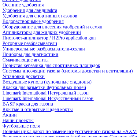
Осенние удобрения
Удобрения для ландшафта
Удобрения для спортивных газонов
Водорастворимые удобрения
Оборудование для внесения удобрений и семян
Аппликаторы для жидких удобрений
Пистолет-аппликатор / H2Pro application gun
Роторные разбрасыватели
Универсальные разбрасыватели-сеялки
Приборы для диагностики
Смачивающие агенты
Пористая керамика для спортивных площадок
Системы инсоляции газона (системы досветки и вентиляции)
Установки досветки
Воздушные купола (купольные стадионы)
Краска для разметки футбольных полей
Linemark International Натуральный газон
Linemark International Искусственный газон
BASF краска для газона
Крытые и открытые Падел корты
Акции
Наши проекты
Футбольные поля
Полный цикл работ по замене искусственного газона на «АХ
Реновация натурального газона футбольного поля Стадион «Кр