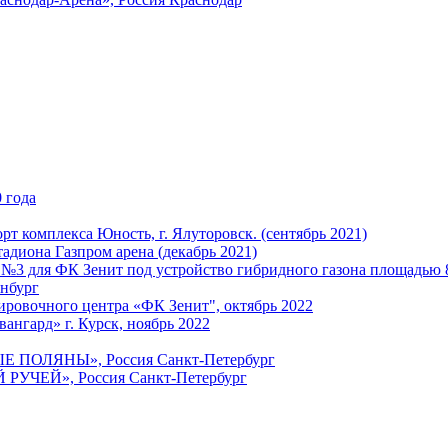
 года
т комплекса Юность, г. Ялуторовск. (сентябрь 2021)
адиона Газпром арена (декабрь 2021)
 №3 для ФК Зенит под устройство гибридного газона площадью 
енбург
ировочного центра «ФК Зенит", октябрь 2022
ангард» г. Курск, ноябрь 2022
ЫЕ ПОЛЯНЫ», Россия Санкт-Петербург
 РУЧЕЙ», Россия Санкт-Петербург