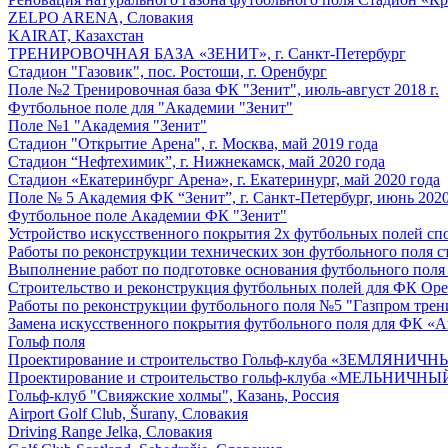
ZELPO ARENA, Словакия
KAIRAT, Казахстан
ТРЕНИРОВОЧНАЯ БАЗА «ЗЕНИТ», г. Санкт-Петербург
Стадион "Газовик", пос. Ростоши, г. Оренбург
Поле №2 Тренировочная база ФК "Зенит", июль-август 2018 г.
Футбольное поле для "Академии "Зенит"
Поле №1 "Академия "Зенит"
Стадион "Открытие Арена", г. Москва, май 2019 года
Стадион “Нефтехимик”, г. Нижнекамск, май 2020 года
Стадион «Екатеринбург Арена», г. Екатеринург, май 2020 года
Поле № 5 Академия ФК “Зенит”, г. Санкт-Петербург, июнь 2020
Футбольное поле Академии ФК "Зенит"
Устройство искусственного покрытия 2х футбольных полей спор
Работы по реконструкции технических зон футбольного поля ст
Выполнение работ по подготовке основания футбольного поля
Строительство и реконструкция футбольных полей для ФК Ор
Работы по реконструкции футбольного поля №5 "Газпром трен
Замена искусственного покрытия футбольного поля для ФК «Ав
Гольф поля
Проектирование и строительство Гольф-клуба «ЗЕМЛЯНИЧН
Проектирование и строительство гольф-клуба «МЕЛЬНИЧНЫЙ
Гольф-клуб "Свияжские холмы", Казань, Россия
Airport Golf Club, Šurany, Словакия
Driving Range Jelka, Словакия