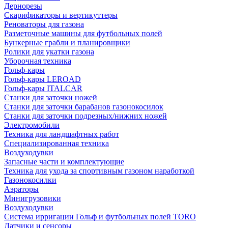
Дернорезы
Скарификаторы и вертикуттеры
Реноваторы для газона
Разметочные машины для футбольных полей
Бункерные грабли и планировщики
Ролики для укатки газона
Уборочная техника
Гольф-кары
Гольф-кары LEROAD
Гольф-кары ITALCAR
Станки для заточки ножей
Станки для заточки барабанов газонокосилок
Станки для заточки подрезных/нижних ножей
Электромобили
Техника для ландшафтных работ
Специализированная техника
Воздуходувки
Запасные части и комплектующие
Техника для ухода за спортивным газоном наработкой
Газонокосилки
Аэраторы
Минигрузовики
Воздуходувки
Система ирригации Гольф и футбольных полей TORO
Датчики и сенсоры