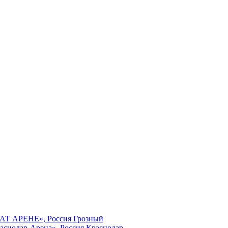
МАТ АРЕНЕ», Россия Грозный
аснодар-Арена», Россия Краснодар