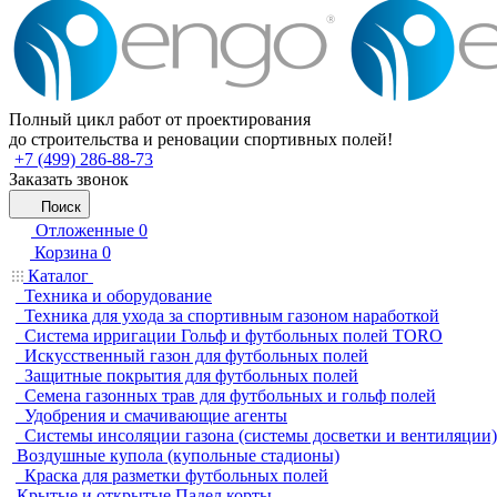
Полный цикл работ от проектирования
до строительства и реновации спортивных полей!
+7 (499) 286-88-73
Заказать звонок
Поиск
Отложенные
0
Корзина
0
Каталог
Техника и оборудование
Техника для ухода за спортивным газоном наработкой
Система ирригации Гольф и футбольных полей TORO
Искусственный газон для футбольных полей
Защитные покрытия для футбольных полей
Семена газонных трав для футбольных и гольф полей
Удобрения и смачивающие агенты
Системы инсоляции газона (системы досветки и вентиляции)
Воздушные купола (купольные стадионы)
Краска для разметки футбольных полей
Крытые и открытые Падел корты