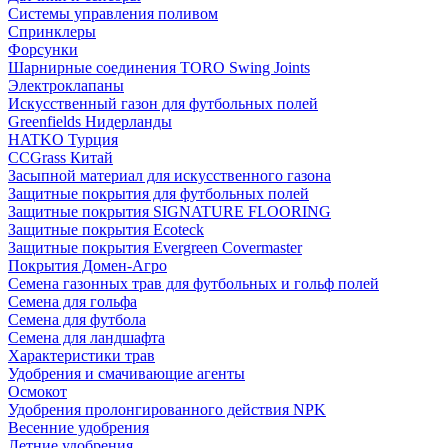
Системы управления поливом
Спринклеры
Форсунки
Шарнирные соединения TORO Swing Joints
Электроклапаны
Искусственный газон для футбольных полей
Greenfields Нидерланды
HATKO Турция
CCGrass Китай
Засыпной материал для искусственного газона
Защитные покрытия для футбольных полей
Защитные покрытия SIGNATURE FLOORING
Защитные покрытия Ecoteck
Защитные покрытия Evergreen Covermaster
Покрытия Домен-Агро
Семена газонных трав для футбольных и гольф полей
Семена для гольфа
Семена для футбола
Семена для ландшафта
Характеристики трав
Удобрения и смачивающие агенты
Осмокот
Удобрения пролонгированного действия NPK
Весенние удобрения
Летние удобрения