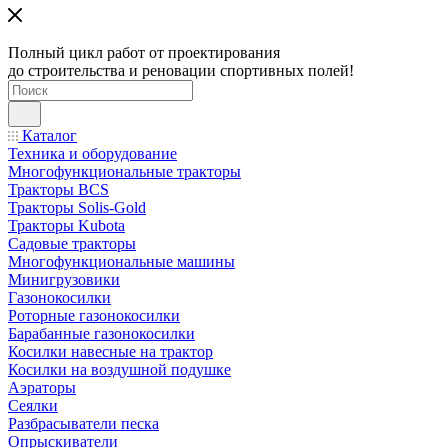
Полный цикл работ от проектирования
до строительства и реновации спортивных полей!
Каталог
Техника и оборудование
Многофункциональные тракторы
Тракторы BCS
Тракторы Solis-Gold
Тракторы Kubota
Садовые тракторы
Многофункциональные машины
Минигрузовики
Газонокосилки
Роторные газонокосилки
Барабанные газонокосилки
Косилки навесные на трактор
Косилки на воздушной подушке
Аэраторы
Сеялки
Разбрасыватели песка
Опрыскиватели