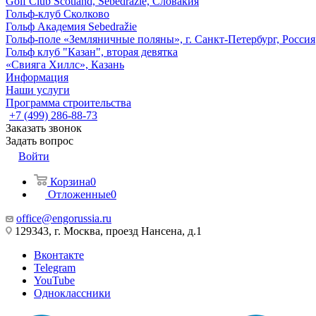
Golf Club Scotland, Sebedražie, Словакия
Гольф-клуб Сколково
Гольф Академия Sebedražie
Гольф-поле «Земляничные поляны», г. Санкт-Петербург, Россия
Гольф клуб "Казан", вторая девятка
«Свияга Хиллс», Казань
Информация
Наши услуги
Программа строительства
+7 (499) 286-88-73
Заказать звонок
Задать вопрос
Войти
Корзина
0
Отложенные
0
office@engorussia.ru
129343, г. Москва, проезд Нансена, д.1
Вконтакте
Telegram
YouTube
Одноклассники