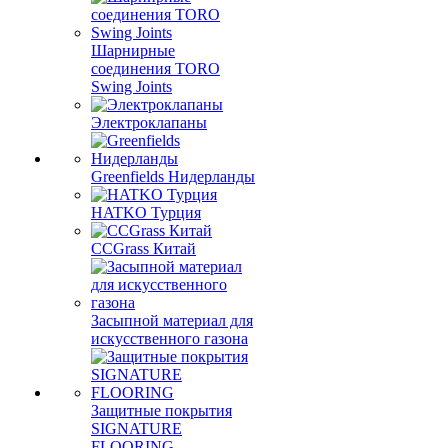
Шарнирные
соединения TORO
Swing Joints
Электроклапаны
Greenfields Нидерланды
HATKO Турция
CCGrass Китай
Засыпной материал для
искусственного газона
Защитные покрытия
SIGNATURE
FLOORING