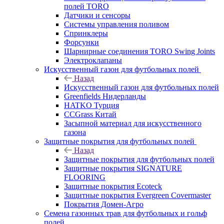
полей TORO
Датчики и сенсоры
Системы управления поливом
Спринклеры
Форсунки
Шарнирные соединения TORO Swing Joints
Электроклапаны
Искусственный газон для футбольных полей
Назад
Искусственный газон для футбольных полей
Greenfields Нидерланды
HATKO Турция
CCGrass Китай
Засыпной материал для искусственного
газона
Защитные покрытия для футбольных полей
Назад
Защитные покрытия для футбольных полей
Защитные покрытия SIGNATURE
FLOORING
Защитные покрытия Ecoteck
Защитные покрытия Evergreen Covermaster
Покрытия Домен-Агро
Семена газонных трав для футбольных и гольф
полей