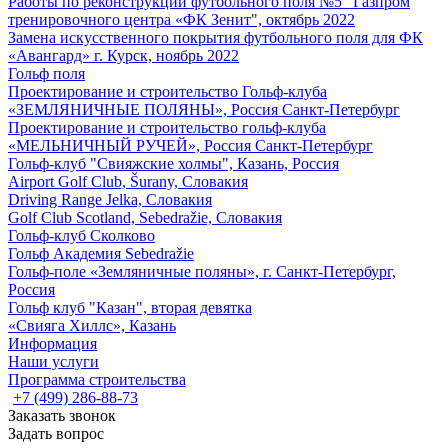
Работы по реконструкции футбольного поля №5 "Газпром
тренировочного центра «ФК Зенит", октябрь 2022
Замена искусственного покрытия футбольного поля для ФК
«Авангард» г. Курск, ноябрь 2022
Гольф поля
Проектирование и строительство Гольф-клуба
«ЗЕМЛЯНИЧНЫЕ ПОЛЯНЫ», Россия Санкт-Петербург
Проектирование и строительство гольф-клуба
«МЕЛЬНИЧНЫЙ РУЧЕЙ», Россия Санкт-Петербург
Гольф-клуб "Свияжские холмы", Казань, Россия
Airport Golf Club, Šurany, Словакия
Driving Range Jelka, Словакия
Golf Club Scotland, Sebedražie, Словакия
Гольф-клуб Сколково
Гольф Академия Sebedražie
Гольф-поле «Земляничные поляны», г. Санкт-Петербург,
Россия
Гольф клуб "Казан", вторая девятка
«Свияга Хиллс», Казань
Информация
Наши услуги
Программа строительства
+7 (499) 286-88-73
Заказать звонок
Задать вопрос