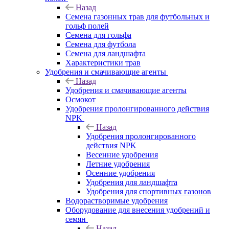
Назад
Семена газонных трав для футбольных и
гольф полей
Семена для гольфа
Семена для футбола
Семена для ландшафта
Характеристики трав
Удобрения и смачивающие агенты
Назад
Удобрения и смачивающие агенты
Осмокот
Удобрения пролонгированного действия
NPK
Назад
Удобрения пролонгированного
действия NPK
Весенние удобрения
Летние удобрения
Осенние удобрения
Удобрения для ландшафта
Удобрения для спортивных газонов
Водорастворимые удобрения
Оборудование для внесения удобрений и
семян
Назад