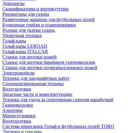
Дернорезы
Скарификаторы и вертикуттеры
Реноваторы для газона
Разметочные машины для футбольных полей
Бункерные грабли и планировщики
Ролики для укатки газона
Уборочная техника
Гольф-кары
Гольф-кары LEROAD
Гольф-кары ITALCAR
Станки для заточки ножей
Станки для заточки барабанов газонокосилок
Станки для заточки подрезных/нижних ножей
Электромобили
Техника для ландшафтных работ
Специализированная техника
Воздуходувки
Запасные части и комплектующие
Техника для ухода за спортивным газоном наработкой
Газонокосилки
Аэраторы
Минигрузовики
Воздуходувки
Система ирригации Гольф и футбольных полей TORO
Датчики и сенсоры