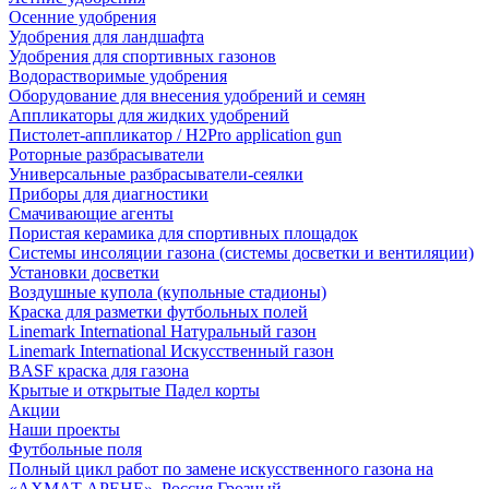
Осенние удобрения
Удобрения для ландшафта
Удобрения для спортивных газонов
Водорастворимые удобрения
Оборудование для внесения удобрений и семян
Аппликаторы для жидких удобрений
Пистолет-аппликатор / H2Pro application gun
Роторные разбрасыватели
Универсальные разбрасыватели-сеялки
Приборы для диагностики
Смачивающие агенты
Пористая керамика для спортивных площадок
Системы инсоляции газона (системы досветки и вентиляции)
Установки досветки
Воздушные купола (купольные стадионы)
Краска для разметки футбольных полей
Linemark International Натуральный газон
Linemark International Искусственный газон
BASF краска для газона
Крытые и открытые Падел корты
Акции
Наши проекты
Футбольные поля
Полный цикл работ по замене искусственного газона на
«АХМАТ АРЕНЕ», Россия Грозный