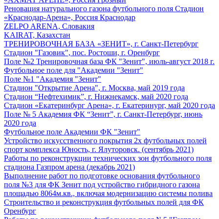
Реновация натурального газона футбольного поля Стадион
«Краснодар-Арена», Россия Краснодар
ZELPO ARENA, Словакия
KAIRAT, Казахстан
ТРЕНИРОВОЧНАЯ БАЗА «ЗЕНИТ», г. Санкт-Петербург
Стадион "Газовик", пос. Ростоши, г. Оренбург
Поле №2 Тренировочная база ФК "Зенит", июль-август 2018 г.
Футбольное поле для "Академии "Зенит"
Поле №1 "Академия "Зенит"
Стадион "Открытие Арена", г. Москва, май 2019 года
Стадион “Нефтехимик”, г. Нижнекамск, май 2020 года
Стадион «Екатеринбург Арена», г. Екатеринург, май 2020 года
Поле № 5 Академия ФК “Зенит”, г. Санкт-Петербург, июнь
2020 года
Футбольное поле Академии ФК "Зенит"
Устройство искусственного покрытия 2х футбольных полей
спорт комплекса Юность, г. Ялуторовск. (сентябрь 2021)
Работы по реконструкции технических зон футбольного поля
стадиона Газпром арена (декабрь 2021)
Выполнение работ по подготовке основания футбольного
поля №3 для ФК Зенит под устройство гибридного газона
площадью 8064м.кв., включая модернизацию системы полива
Строительство и реконструкция футбольных полей для ФК
Оренбург