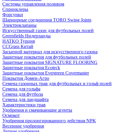
Системы управления поливом
Спринклеры
Форсунки
Шарнирные соединения TORO Swing Joints
Электроклапаны
Искусственный газон для футбольных полей
Greenfields Нидерланды
HATKO Турция
CCGrass Китай
Засыпной материал для искусственного газона
Защитные покрытия для футбольных полей
Защитные покрытия SIGNATURE FLOORING
Защитные покрытия Ecoteck
Защитные покрытия Evergreen Covermaster
Покрытия Домен-Агро
Семена газонных трав для футбольных и гольф полей
Семена для гольфа
Семена для футбола
Семена для ландшафта
Характеристики трав
Удобрения и смачивающие агенты
Осмокот
Удобрения пролонгированного действия NPK
Весенние удобрения
Летние удобрения