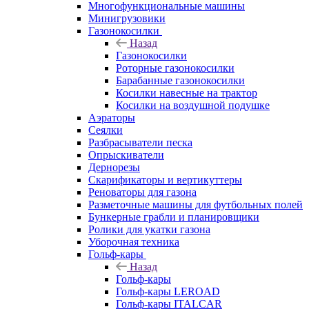
Многофункциональные машины
Минигрузовики
Газонокосилки
Назад
Газонокосилки
Роторные газонокосилки
Барабанные газонокосилки
Косилки навесные на трактор
Косилки на воздушной подушке
Аэраторы
Сеялки
Разбрасыватели песка
Опрыскиватели
Дернорезы
Скарификаторы и вертикуттеры
Реноваторы для газона
Разметочные машины для футбольных полей
Бункерные грабли и планировщики
Ролики для укатки газона
Уборочная техника
Гольф-кары
Назад
Гольф-кары
Гольф-кары LEROAD
Гольф-кары ITALCAR