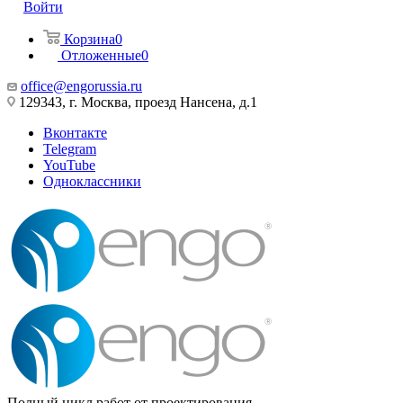
Войти
Корзина
0
Отложенные
0
office@engorussia.ru
129343, г. Москва, проезд Нансена, д.1
Вконтакте
Telegram
YouTube
Одноклассники
Полный цикл работ от проектирования