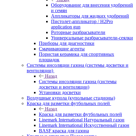
Оборудование для внесения удобрений
и семян
Аппликаторы для жидких удобрений
Пистолет-аппликатор / H2Pro
application gun
Роторные разбрасыватели
Универсальные разбрасыватели-сеялки
Приборы для диагностики
Смачивающие агенты
Пористая керамика для спортивных
площадок
Системы инсоляции газона (системы досветки и
вентиляции)
Назад
Системы инсоляции газона (системы
досветки и вентиляции)
Установки досветки
Воздушные купола (купольные стадионы)
Краска для разметки футбольных полей
Назад
Краска для разметки футбольных полей
Linemark International Натуральный газон
Linemark International Искусственный газон
BASF краска для газона