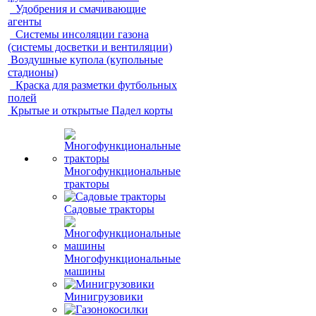
Удобрения и смачивающие
агенты
Системы инсоляции газона
(системы досветки и вентиляции)
Воздушные купола (купольные
стадионы)
Краска для разметки футбольных
полей
Крытые и открытые Падел корты
Многофункциональные
тракторы
Садовые тракторы
Многофункциональные
машины
Минигрузовики