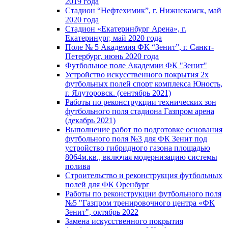
2019 года
Стадион “Нефтехимик”, г. Нижнекамск, май
2020 года
Стадион «Екатеринбург Арена», г.
Екатеринург, май 2020 года
Поле № 5 Академия ФК “Зенит”, г. Санкт-
Петербург, июнь 2020 года
Футбольное поле Академии ФК "Зенит"
Устройство искусственного покрытия 2х
футбольных полей спорт комплекса Юность,
г. Ялуторовск. (сентябрь 2021)
Работы по реконструкции технических зон
футбольного поля стадиона Газпром арена
(декабрь 2021)
Выполнение работ по подготовке основания
футбольного поля №3 для ФК Зенит под
устройство гибридного газона площадью
8064м.кв., включая модернизацию системы
полива
Строительство и реконструкция футбольных
полей для ФК Оренбург
Работы по реконструкции футбольного поля
№5 "Газпром тренировочного центра «ФК
Зенит", октябрь 2022
Замена искусственного покрытия