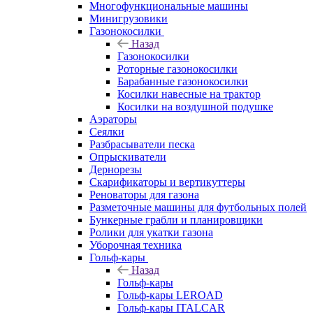
Многофункциональные машины
Минигрузовики
Газонокосилки
Назад
Газонокосилки
Роторные газонокосилки
Барабанные газонокосилки
Косилки навесные на трактор
Косилки на воздушной подушке
Аэраторы
Сеялки
Разбрасыватели песка
Опрыскиватели
Дернорезы
Скарификаторы и вертикуттеры
Реноваторы для газона
Разметочные машины для футбольных полей
Бункерные грабли и планировщики
Ролики для укатки газона
Уборочная техника
Гольф-кары
Назад
Гольф-кары
Гольф-кары LEROAD
Гольф-кары ITALCAR