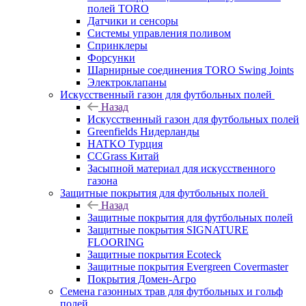
полей TORO
Датчики и сенсоры
Системы управления поливом
Спринклеры
Форсунки
Шарнирные соединения TORO Swing Joints
Электроклапаны
Искусственный газон для футбольных полей
Назад
Искусственный газон для футбольных полей
Greenfields Нидерланды
HATKO Турция
CCGrass Китай
Засыпной материал для искусственного
газона
Защитные покрытия для футбольных полей
Назад
Защитные покрытия для футбольных полей
Защитные покрытия SIGNATURE
FLOORING
Защитные покрытия Ecoteck
Защитные покрытия Evergreen Covermaster
Покрытия Домен-Агро
Семена газонных трав для футбольных и гольф
полей