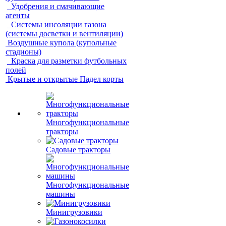
Удобрения и смачивающие
агенты
Системы инсоляции газона
(системы досветки и вентиляции)
Воздушные купола (купольные
стадионы)
Краска для разметки футбольных
полей
Крытые и открытые Падел корты
Многофункциональные
тракторы
Садовые тракторы
Многофункциональные
машины
Минигрузовики