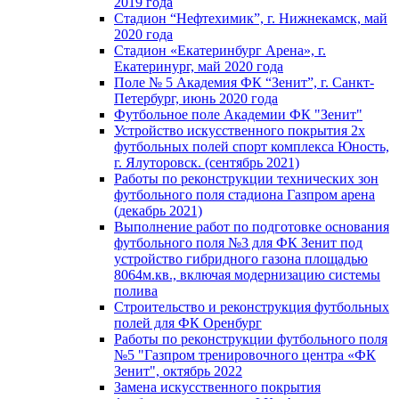
2019 года
Стадион “Нефтехимик”, г. Нижнекамск, май
2020 года
Стадион «Екатеринбург Арена», г.
Екатеринург, май 2020 года
Поле № 5 Академия ФК “Зенит”, г. Санкт-
Петербург, июнь 2020 года
Футбольное поле Академии ФК "Зенит"
Устройство искусственного покрытия 2х
футбольных полей спорт комплекса Юность,
г. Ялуторовск. (сентябрь 2021)
Работы по реконструкции технических зон
футбольного поля стадиона Газпром арена
(декабрь 2021)
Выполнение работ по подготовке основания
футбольного поля №3 для ФК Зенит под
устройство гибридного газона площадью
8064м.кв., включая модернизацию системы
полива
Строительство и реконструкция футбольных
полей для ФК Оренбург
Работы по реконструкции футбольного поля
№5 "Газпром тренировочного центра «ФК
Зенит", октябрь 2022
Замена искусственного покрытия