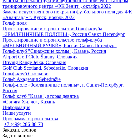
Работы по реконструкции футбольного поля №5 "Газпром
тренировочного центра «ФК Зенит", октябрь 2022
Замена искусственного покрытия футбольного поля для ФК
«Авангард» г. Курск, ноябрь 2022
Гольф поля
Проектирование и строительство Гольф-клуба
«ЗЕМЛЯНИЧНЫЕ ПОЛЯНЫ», Россия Санкт-Петербург
Проектирование и строительство гольф-клуба
«МЕЛЬНИЧНЫЙ РУЧЕЙ», Россия Санкт-Петербург
Гольф-клуб "Свияжские холмы", Казань, Россия
Airport Golf Club, Šurany, Словакия
Driving Range Jelka, Словакия
Golf Club Scotland, Sebedražie, Словакия
Гольф-клуб Сколково
Гольф Академия Sebedražie
Гольф-поле «Земляничные поляны», г. Санкт-Петербург,
Россия
Гольф клуб "Казан", вторая девятка
«Свияга Хиллс», Казань
Информация
Наши услуги
Программа строительства
+7 (499) 286-88-73
Заказать звонок
Задать вопрос