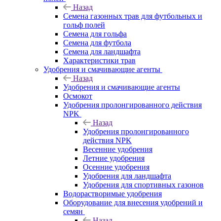
Назад
Семена газонных трав для футбольных и
гольф полей
Семена для гольфа
Семена для футбола
Семена для ландшафта
Характеристики трав
Удобрения и смачивающие агенты
Назад
Удобрения и смачивающие агенты
Осмокот
Удобрения пролонгированного действия
NPK
Назад
Удобрения пролонгированного
действия NPK
Весенние удобрения
Летние удобрения
Осенние удобрения
Удобрения для ландшафта
Удобрения для спортивных газонов
Водорастворимые удобрения
Оборудование для внесения удобрений и
семян
Назад