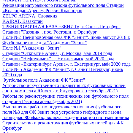
Реновация натурального газона футбольного поля Стадион
«Краснодар-Арена», Россия Краснодар
ZELPO ARENA, Словакия
KAIRAT, Казахстан
ТРЕНИРОВОЧНАЯ БАЗА «ЗЕНИТ», г. Санкт-Петербург
Стадион "Газовик", пос. Ростоши, г. Оренбург
Поле №2 Тренировочная база ФК "Зенит", июль-август 2018 г.
Футбольное поле для "Академии "Зенит"
Поле №1 "Академия "Зенит"
Стадион "Открытие Арена", г. Москва, май 2019 года
Стадион “Нефтехимик”, г. Нижнекамск, май 2020 года
Стадион «Екатеринбург Арена», г. Екатеринург, май 2020 года
Поле № 5 Академия ФК “Зенит”, г. Санкт-Петербург, июнь
2020 года
Футбольное поле Академии ФК "Зенит"
Устройство искусственного покрытия 2х футбольных полей
спорт комплекса Юность, г. Ялуторовск. (сентябрь 2021)
Работы по реконструкции технических зон футбольного поля
стадиона Газпром арена (декабрь 2021)
Выполнение работ по подготовке основания футбольного
поля №3 для ФК Зенит под устройство гибридного газона
площадью 8064м.кв., включая модернизацию системы полива
Строительство и реконструкция футбольных полей для ФК
Оренбург