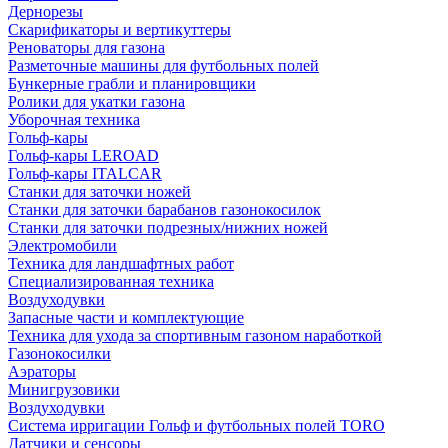
Дернорезы
Скарификаторы и вертикуттеры
Реноваторы для газона
Разметочные машины для футбольных полей
Бункерные грабли и планировщики
Ролики для укатки газона
Уборочная техника
Гольф-кары
Гольф-кары LEROAD
Гольф-кары ITALCAR
Станки для заточки ножей
Станки для заточки барабанов газонокосилок
Станки для заточки подрезных/нижних ножей
Электромобили
Техника для ландшафтных работ
Специализированная техника
Воздуходувки
Запасные части и комплектующие
Техника для ухода за спортивным газоном наработкой
Газонокосилки
Аэраторы
Минигрузовики
Воздуходувки
Система ирригации Гольф и футбольных полей TORO
Датчики и сенсоры