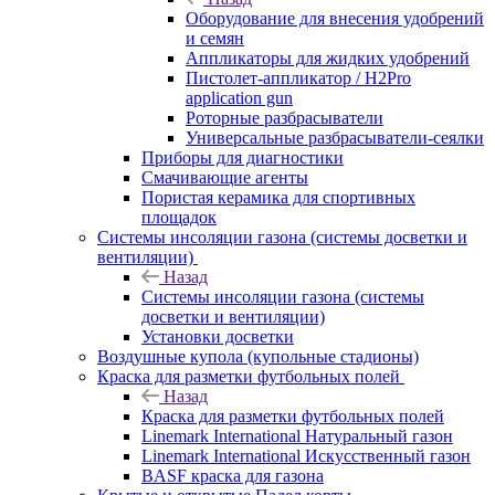
Оборудование для внесения удобрений
и семян
Аппликаторы для жидких удобрений
Пистолет-аппликатор / H2Pro
application gun
Роторные разбрасыватели
Универсальные разбрасыватели-сеялки
Приборы для диагностики
Смачивающие агенты
Пористая керамика для спортивных
площадок
Системы инсоляции газона (системы досветки и
вентиляции)
Назад
Системы инсоляции газона (системы
досветки и вентиляции)
Установки досветки
Воздушные купола (купольные стадионы)
Краска для разметки футбольных полей
Назад
Краска для разметки футбольных полей
Linemark International Натуральный газон
Linemark International Искусственный газон
BASF краска для газона