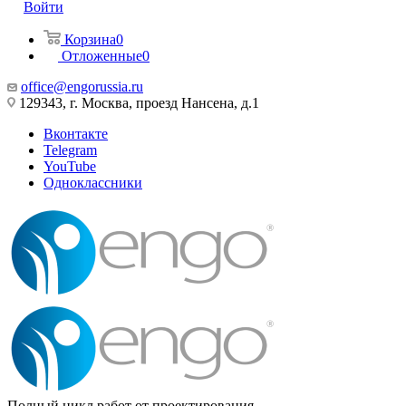
Войти
Корзина
0
Отложенные
0
office@engorussia.ru
129343, г. Москва, проезд Нансена, д.1
Вконтакте
Telegram
YouTube
Одноклассники
Полный цикл работ от проектирования