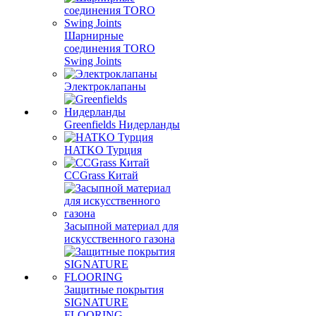
Шарнирные
соединения TORO
Swing Joints
Электроклапаны
Greenfields Нидерланды
HATKO Турция
CCGrass Китай
Засыпной материал для
искусственного газона
Защитные покрытия
SIGNATURE
FLOORING