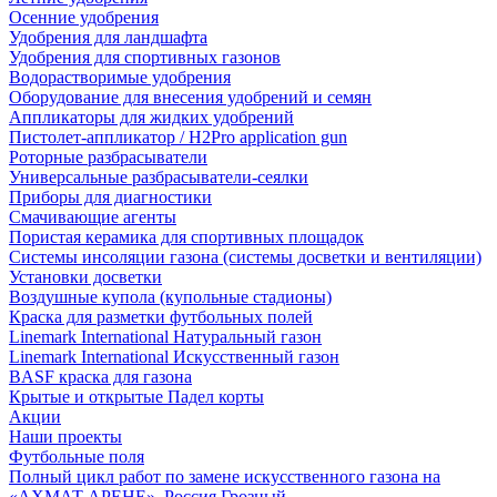
Осенние удобрения
Удобрения для ландшафта
Удобрения для спортивных газонов
Водорастворимые удобрения
Оборудование для внесения удобрений и семян
Аппликаторы для жидких удобрений
Пистолет-аппликатор / H2Pro application gun
Роторные разбрасыватели
Универсальные разбрасыватели-сеялки
Приборы для диагностики
Смачивающие агенты
Пористая керамика для спортивных площадок
Системы инсоляции газона (системы досветки и вентиляции)
Установки досветки
Воздушные купола (купольные стадионы)
Краска для разметки футбольных полей
Linemark International Натуральный газон
Linemark International Искусственный газон
BASF краска для газона
Крытые и открытые Падел корты
Акции
Наши проекты
Футбольные поля
Полный цикл работ по замене искусственного газона на
«АХМАТ АРЕНЕ», Россия Грозный