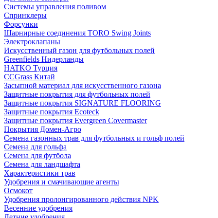
Системы управления поливом
Спринклеры
Форсунки
Шарнирные соединения TORO Swing Joints
Электроклапаны
Искусственный газон для футбольных полей
Greenfields Нидерланды
HATKO Турция
CCGrass Китай
Засыпной материал для искусственного газона
Защитные покрытия для футбольных полей
Защитные покрытия SIGNATURE FLOORING
Защитные покрытия Ecoteck
Защитные покрытия Evergreen Covermaster
Покрытия Домен-Агро
Семена газонных трав для футбольных и гольф полей
Семена для гольфа
Семена для футбола
Семена для ландшафта
Характеристики трав
Удобрения и смачивающие агенты
Осмокот
Удобрения пролонгированного действия NPK
Весенние удобрения
Летние удобрения