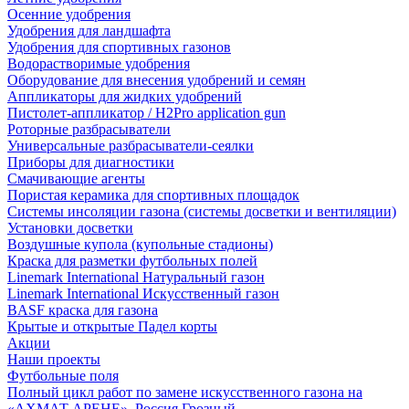
Осенние удобрения
Удобрения для ландшафта
Удобрения для спортивных газонов
Водорастворимые удобрения
Оборудование для внесения удобрений и семян
Аппликаторы для жидких удобрений
Пистолет-аппликатор / H2Pro application gun
Роторные разбрасыватели
Универсальные разбрасыватели-сеялки
Приборы для диагностики
Смачивающие агенты
Пористая керамика для спортивных площадок
Системы инсоляции газона (системы досветки и вентиляции)
Установки досветки
Воздушные купола (купольные стадионы)
Краска для разметки футбольных полей
Linemark International Натуральный газон
Linemark International Искусственный газон
BASF краска для газона
Крытые и открытые Падел корты
Акции
Наши проекты
Футбольные поля
Полный цикл работ по замене искусственного газона на
«АХМАТ АРЕНЕ», Россия Грозный