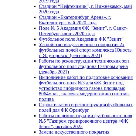
2019 года
Стадион “Нефтехимик”, г. Нижнекамск, май
2020 года
Стадион «Екатеринбург Арена», г.
Екатеринург, май 2020 года
Поле № 5 Академия ФК “Зенит”, г. Санкт-
Петербург, июнь 2020 года
Футбольное поле Академии ФК "Зенит"
Устройство искусственного покрытия 2х
футбольных полей спорт комплекса Юность,
г. Ялуторовск. (сентябрь 2021)
Работы по реконструкции технических зон
футбольного поля стадиона Газпром арена
(декабрь 2021)
Выполнение работ по подготовке основания
футбольного поля №3 для ФК Зенит под
устройство гибридного газона площадью
8064м.кв., включая модернизацию системы
полива
Строительство и реконструкция футбольных
полей для ФК Оренбург
Работы по реконструкции футбольного поля
№5 "Газпром тренировочного центра «ФК
Зенит", октябрь 2022
Замена искусственного покрытия