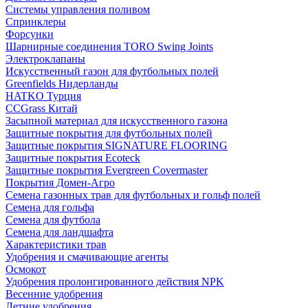
Системы управления поливом
Спринклеры
Форсунки
Шарнирные соединения TORO Swing Joints
Электроклапаны
Искусственный газон для футбольных полей
Greenfields Нидерланды
HATKO Турция
CCGrass Китай
Засыпной материал для искусственного газона
Защитные покрытия для футбольных полей
Защитные покрытия SIGNATURE FLOORING
Защитные покрытия Ecoteck
Защитные покрытия Evergreen Covermaster
Покрытия Домен-Агро
Семена газонных трав для футбольных и гольф полей
Семена для гольфа
Семена для футбола
Семена для ландшафта
Характеристики трав
Удобрения и смачивающие агенты
Осмокот
Удобрения пролонгированного действия NPK
Весенние удобрения
Летние удобрения