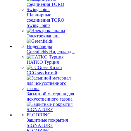
Шарнирные
соединения TORO
Swing Joints
Электроклапаны
Greenfields Нидерланды
HATKO Турция
CCGrass Китай
Засыпной материал для
искусственного газона
Защитные покрытия
SIGNATURE
FLOORING