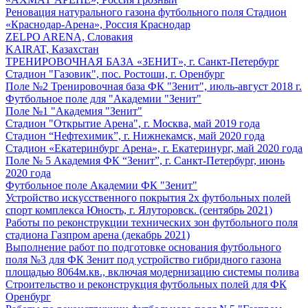
Реновация натурального газона футбольного поля Стадион
«Краснодар-Арена», Россия Краснодар
ZELPO ARENA, Словакия
KAIRAT, Казахстан
ТРЕНИРОВОЧНАЯ БАЗА «ЗЕНИТ», г. Санкт-Петербург
Стадион "Газовик", пос. Ростоши, г. Оренбург
Поле №2 Тренировочная база ФК "Зенит", июль-август 2018 г.
Футбольное поле для "Академии "Зенит"
Поле №1 "Академия "Зенит"
Стадион "Открытие Арена", г. Москва, май 2019 года
Стадион “Нефтехимик”, г. Нижнекамск, май 2020 года
Стадион «Екатеринбург Арена», г. Екатеринург, май 2020 года
Поле № 5 Академия ФК “Зенит”, г. Санкт-Петербург, июнь
2020 года
Футбольное поле Академии ФК "Зенит"
Устройство искусственного покрытия 2х футбольных полей
спорт комплекса Юность, г. Ялуторовск. (сентябрь 2021)
Работы по реконструкции технических зон футбольного поля
стадиона Газпром арена (декабрь 2021)
Выполнение работ по подготовке основания футбольного
поля №3 для ФК Зенит под устройство гибридного газона
площадью 8064м.кв., включая модернизацию системы полива
Строительство и реконструкция футбольных полей для ФК
Оренбург