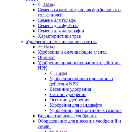
Назад
Семена газонных трав для футбольных и
гольф полей
Семена для гольфа
Семена для футбола
Семена для ландшафта
Характеристики трав
Удобрения и смачивающие агенты
Назад
Удобрения и смачивающие агенты
Осмокот
Удобрения пролонгированного действия
NPK
Назад
Удобрения пролонгированного
действия NPK
Весенние удобрения
Летние удобрения
Осенние удобрения
Удобрения для ландшафта
Удобрения для спортивных газонов
Водорастворимые удобрения
Оборудование для внесения удобрений и
семян
Назад