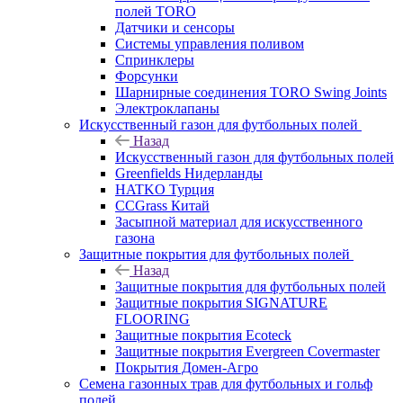
полей TORO
Датчики и сенсоры
Системы управления поливом
Спринклеры
Форсунки
Шарнирные соединения TORO Swing Joints
Электроклапаны
Искусственный газон для футбольных полей
Назад
Искусственный газон для футбольных полей
Greenfields Нидерланды
HATKO Турция
CCGrass Китай
Засыпной материал для искусственного
газона
Защитные покрытия для футбольных полей
Назад
Защитные покрытия для футбольных полей
Защитные покрытия SIGNATURE
FLOORING
Защитные покрытия Ecoteck
Защитные покрытия Evergreen Covermaster
Покрытия Домен-Агро
Семена газонных трав для футбольных и гольф
полей