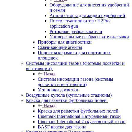
Оборудование для внесения удобрений
и семян
Аппликаторы для жидких удобрений
Пистолет-аппликатор / H2Pro
application gun
Роторные разбрасыватели
Универсальные разбрасыватели-сеялки
Приборы для диагностики
Смачивающие агенты
Пористая керамика для спортивных
площадок
Системы инсоляции газона (системы досветки и
вентиляции)
Назад
Системы инсоляции газона (системы
досветки и вентиляции)
Установки досветки
Воздушные купола (купольные стадионы)
Краска для разметки футбольных полей
Назад
Краска для разметки футбольных полей
Linemark International Натуральный газон
Linemark International Искусственный газон
BASF краска для газона