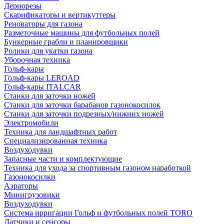
Дернорезы
Скарификаторы и вертикуттеры
Реноваторы для газона
Разметочные машины для футбольных полей
Бункерные грабли и планировщики
Ролики для укатки газона
Уборочная техника
Гольф-кары
Гольф-кары LEROAD
Гольф-кары ITALCAR
Станки для заточки ножей
Станки для заточки барабанов газонокосилок
Станки для заточки подрезных/нижних ножей
Электромобили
Техника для ландшафтных работ
Специализированная техника
Воздуходувки
Запасные части и комплектующие
Техника для ухода за спортивным газоном наработкой
Газонокосилки
Аэраторы
Минигрузовики
Воздуходувки
Система ирригации Гольф и футбольных полей TORO
Датчики и сенсоры