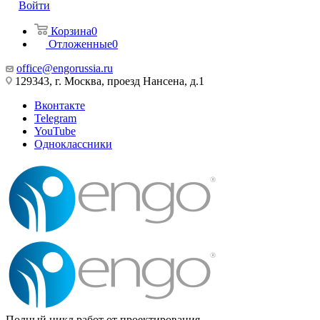
Войти
Корзина
0
Отложенные
0
office@engorussia.ru
129343, г. Москва, проезд Нансена, д.1
Вконтакте
Telegram
YouTube
Одноклассники
Полный цикл работ от проектирования