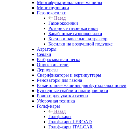
Многофункциональные машины
Минигрузовики
Газонокосилки
Назад
Газонокосилки
Роторные газонокосилки
Барабанные газонокосилки
Косилки навесные на трактор
Косилки на воздушной подушке
Аэраторы
Сеялки
Разбрасыватели песка
Опрыскиватели
Дернорезы
Скарификаторы и вертикуттеры
Реноваторы для газона
Разметочные машины для футбольных полей
Бункерные грабли и планировщики
Ролики для укатки газона
Уборочная техника
Гольф-кары
Назад
Гольф-кары
Гольф-кары LEROAD
Гольф-кары ITALCAR