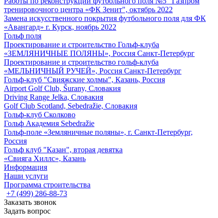
Работы по реконструкции футбольного поля №5 "Газпром
тренировочного центра «ФК Зенит", октябрь 2022
Замена искусственного покрытия футбольного поля для ФК
«Авангард» г. Курск, ноябрь 2022
Гольф поля
Проектирование и строительство Гольф-клуба
«ЗЕМЛЯНИЧНЫЕ ПОЛЯНЫ», Россия Санкт-Петербург
Проектирование и строительство гольф-клуба
«МЕЛЬНИЧНЫЙ РУЧЕЙ», Россия Санкт-Петербург
Гольф-клуб "Свияжские холмы", Казань, Россия
Airport Golf Club, Šurany, Словакия
Driving Range Jelka, Словакия
Golf Club Scotland, Sebedražie, Словакия
Гольф-клуб Сколково
Гольф Академия Sebedražie
Гольф-поле «Земляничные поляны», г. Санкт-Петербург,
Россия
Гольф клуб "Казан", вторая девятка
«Свияга Хиллс», Казань
Информация
Наши услуги
Программа строительства
+7 (499) 286-88-73
Заказать звонок
Задать вопрос