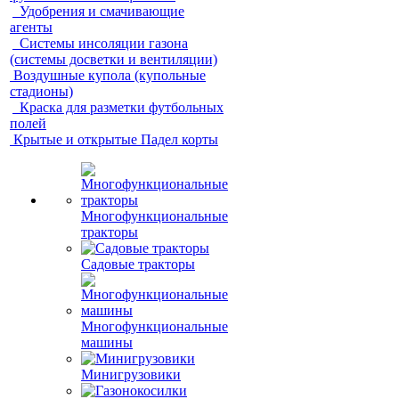
Удобрения и смачивающие
агенты
Системы инсоляции газона
(системы досветки и вентиляции)
Воздушные купола (купольные
стадионы)
Краска для разметки футбольных
полей
Крытые и открытые Падел корты
Многофункциональные
тракторы
Садовые тракторы
Многофункциональные
машины
Минигрузовики