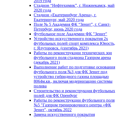
2019 года
Стадион “Нефтехимик”, г. Нижнекамск, май
2020 года
Стадион «Екатеринбург Арена», г.
Екатеринург, май 2020 года
Поле № 5 Академия ФК “Зенит”, г. Санкт-
Петербург, июнь 2020 года
Футбольное поле Академии ФК "Зенит"
Устройство искусственного покрытия 2х
футбольных полей спорт комплекса Юность,
г. Ялуторовск. (сентябрь 2021)
Работы по реконструкции технических зон
футбольного поля стадиона Газпром арена
(декабрь 2021)
Выполнение работ по подготовке основания
футбольного поля №3 для ФК Зенит под
устройство гибридного газона площадью
8064м.кв., включая модернизацию системы
полива
Строительство и реконструкция футбольных
полей для ФК Оренбург
Работы по реконструкции футбольного поля
№5 "Газпром тренировочного центра «ФК
Зенит", октябрь 2022
Замена искусственного покрытия