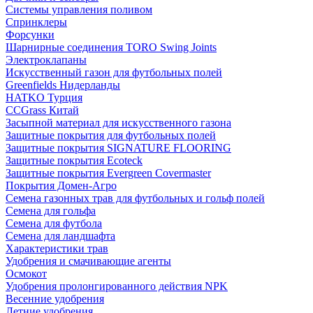
Системы управления поливом
Спринклеры
Форсунки
Шарнирные соединения TORO Swing Joints
Электроклапаны
Искусственный газон для футбольных полей
Greenfields Нидерланды
HATKO Турция
CCGrass Китай
Засыпной материал для искусственного газона
Защитные покрытия для футбольных полей
Защитные покрытия SIGNATURE FLOORING
Защитные покрытия Ecoteck
Защитные покрытия Evergreen Covermaster
Покрытия Домен-Агро
Семена газонных трав для футбольных и гольф полей
Семена для гольфа
Семена для футбола
Семена для ландшафта
Характеристики трав
Удобрения и смачивающие агенты
Осмокот
Удобрения пролонгированного действия NPK
Весенние удобрения
Летние удобрения