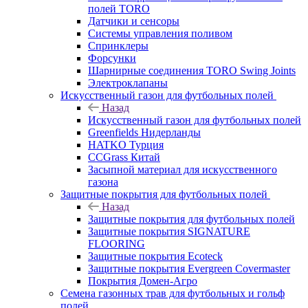
полей TORO
Датчики и сенсоры
Системы управления поливом
Спринклеры
Форсунки
Шарнирные соединения TORO Swing Joints
Электроклапаны
Искусственный газон для футбольных полей
Назад
Искусственный газон для футбольных полей
Greenfields Нидерланды
HATKO Турция
CCGrass Китай
Засыпной материал для искусственного
газона
Защитные покрытия для футбольных полей
Назад
Защитные покрытия для футбольных полей
Защитные покрытия SIGNATURE
FLOORING
Защитные покрытия Ecoteck
Защитные покрытия Evergreen Covermaster
Покрытия Домен-Агро
Семена газонных трав для футбольных и гольф
полей