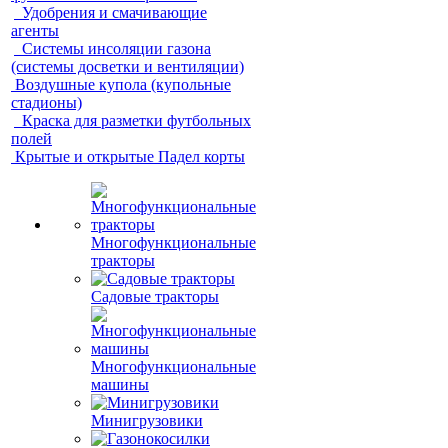
Удобрения и смачивающие
агенты
Системы инсоляции газона
(системы досветки и вентиляции)
Воздушные купола (купольные
стадионы)
Краска для разметки футбольных
полей
Крытые и открытые Падел корты
Многофункциональные
тракторы
Садовые тракторы
Многофункциональные
машины
Минигрузовики