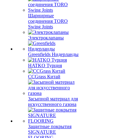
Шарнирные
соединения TORO
Swing Joints
Электроклапаны
Greenfields Нидерланды
HATKO Турция
CCGrass Китай
Засыпной материал для
искусственного газона
Защитные покрытия
SIGNATURE
FLOORING