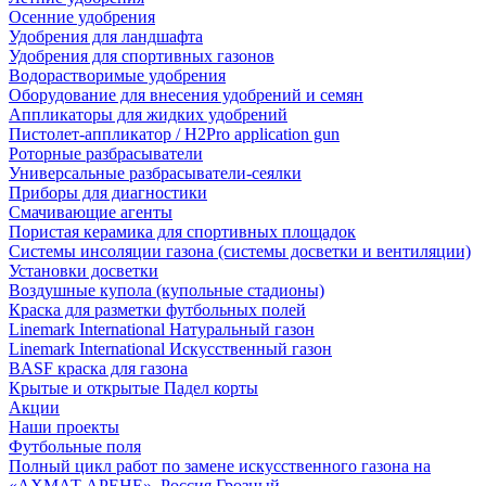
Осенние удобрения
Удобрения для ландшафта
Удобрения для спортивных газонов
Водорастворимые удобрения
Оборудование для внесения удобрений и семян
Аппликаторы для жидких удобрений
Пистолет-аппликатор / H2Pro application gun
Роторные разбрасыватели
Универсальные разбрасыватели-сеялки
Приборы для диагностики
Смачивающие агенты
Пористая керамика для спортивных площадок
Системы инсоляции газона (системы досветки и вентиляции)
Установки досветки
Воздушные купола (купольные стадионы)
Краска для разметки футбольных полей
Linemark International Натуральный газон
Linemark International Искусственный газон
BASF краска для газона
Крытые и открытые Падел корты
Акции
Наши проекты
Футбольные поля
Полный цикл работ по замене искусственного газона на
«АХМАТ АРЕНЕ», Россия Грозный