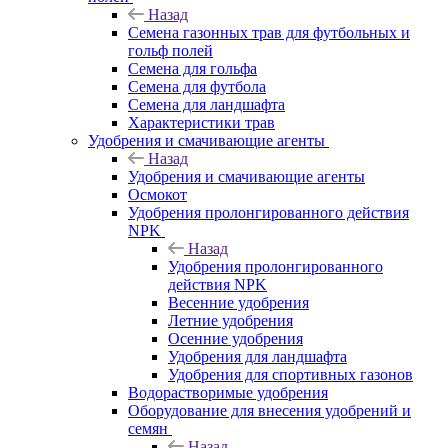
Назад
Семена газонных трав для футбольных и
гольф полей
Семена для гольфа
Семена для футбола
Семена для ландшафта
Характеристики трав
Удобрения и смачивающие агенты
Назад
Удобрения и смачивающие агенты
Осмокот
Удобрения пролонгированного действия
NPK
Назад
Удобрения пролонгированного
действия NPK
Весенние удобрения
Летние удобрения
Осенние удобрения
Удобрения для ландшафта
Удобрения для спортивных газонов
Водорастворимые удобрения
Оборудование для внесения удобрений и
семян
Назад