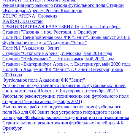
Реновация натурального газона футбольного поля Стадион
«Краснодар-Арена», Россия Краснодар
ZELPO ARENA, Словакия
KAIRAT, Казахстан
ТРЕНИРОВОЧНАЯ БАЗА «ЗЕНИТ», г. Санкт-Петербург
Стадион "Газовик", пос. Ростоши, г. Оренбург
Поле №2 Тренировочная база ФК "Зенит", июль-август 2018 г.
Футбольное поле для "Академии "Зенит"
Поле №1 "Академия "Зенит"
Стадион "Открытие Арена", г. Москва, май 2019 года
Стадион “Нефтехимик”, г. Нижнекамск, май 2020 года
Стадион «Екатеринбург Арена», г. Екатеринург, май 2020 года
Поле № 5 Академия ФК “Зенит”, г. Санкт-Петербург, июнь
2020 года
Футбольное поле Академии ФК "Зенит"
Устройство искусственного покрытия 2х футбольных полей
спорт комплекса Юность, г. Ялуторовск. (сентябрь 2021)
Работы по реконструкции технических зон футбольного поля
стадиона Газпром арена (декабрь 2021)
Выполнение работ по подготовке основания футбольного
поля №3 для ФК Зенит под устройство гибридного газона
площадью 8064м.кв., включая модернизацию системы полива
Строительство и реконструкция футбольных полей для ФК
Оренбург