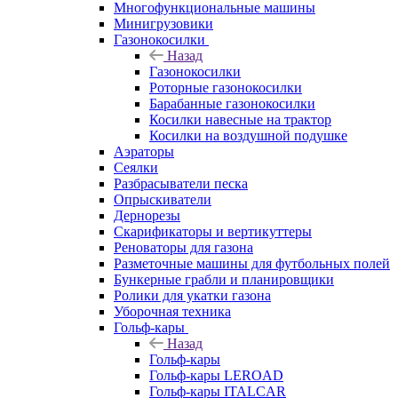
Многофункциональные машины
Минигрузовики
Газонокосилки
Назад
Газонокосилки
Роторные газонокосилки
Барабанные газонокосилки
Косилки навесные на трактор
Косилки на воздушной подушке
Аэраторы
Сеялки
Разбрасыватели песка
Опрыскиватели
Дернорезы
Скарификаторы и вертикуттеры
Реноваторы для газона
Разметочные машины для футбольных полей
Бункерные грабли и планировщики
Ролики для укатки газона
Уборочная техника
Гольф-кары
Назад
Гольф-кары
Гольф-кары LEROAD
Гольф-кары ITALCAR