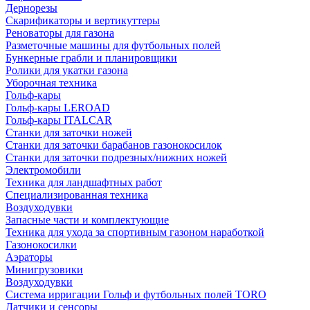
Дернорезы
Скарификаторы и вертикуттеры
Реноваторы для газона
Разметочные машины для футбольных полей
Бункерные грабли и планировщики
Ролики для укатки газона
Уборочная техника
Гольф-кары
Гольф-кары LEROAD
Гольф-кары ITALCAR
Станки для заточки ножей
Станки для заточки барабанов газонокосилок
Станки для заточки подрезных/нижних ножей
Электромобили
Техника для ландшафтных работ
Специализированная техника
Воздуходувки
Запасные части и комплектующие
Техника для ухода за спортивным газоном наработкой
Газонокосилки
Аэраторы
Минигрузовики
Воздуходувки
Система ирригации Гольф и футбольных полей TORO
Датчики и сенсоры