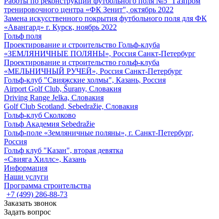
Работы по реконструкции футбольного поля №5 "Газпром
тренировочного центра «ФК Зенит", октябрь 2022
Замена искусственного покрытия футбольного поля для ФК
«Авангард» г. Курск, ноябрь 2022
Гольф поля
Проектирование и строительство Гольф-клуба
«ЗЕМЛЯНИЧНЫЕ ПОЛЯНЫ», Россия Санкт-Петербург
Проектирование и строительство гольф-клуба
«МЕЛЬНИЧНЫЙ РУЧЕЙ», Россия Санкт-Петербург
Гольф-клуб "Свияжские холмы", Казань, Россия
Airport Golf Club, Šurany, Словакия
Driving Range Jelka, Словакия
Golf Club Scotland, Sebedražie, Словакия
Гольф-клуб Сколково
Гольф Академия Sebedražie
Гольф-поле «Земляничные поляны», г. Санкт-Петербург,
Россия
Гольф клуб "Казан", вторая девятка
«Свияга Хиллс», Казань
Информация
Наши услуги
Программа строительства
+7 (499) 286-88-73
Заказать звонок
Задать вопрос