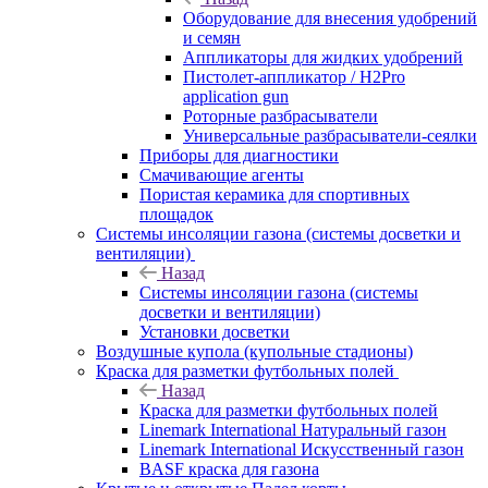
Оборудование для внесения удобрений
и семян
Аппликаторы для жидких удобрений
Пистолет-аппликатор / H2Pro
application gun
Роторные разбрасыватели
Универсальные разбрасыватели-сеялки
Приборы для диагностики
Смачивающие агенты
Пористая керамика для спортивных
площадок
Системы инсоляции газона (системы досветки и
вентиляции)
Назад
Системы инсоляции газона (системы
досветки и вентиляции)
Установки досветки
Воздушные купола (купольные стадионы)
Краска для разметки футбольных полей
Назад
Краска для разметки футбольных полей
Linemark International Натуральный газон
Linemark International Искусственный газон
BASF краска для газона