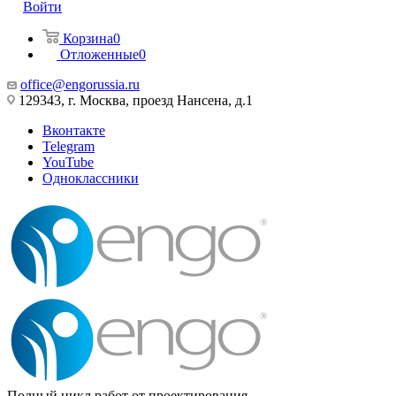
Войти
Корзина
0
Отложенные
0
office@engorussia.ru
129343, г. Москва, проезд Нансена, д.1
Вконтакте
Telegram
YouTube
Одноклассники
Полный цикл работ от проектирования