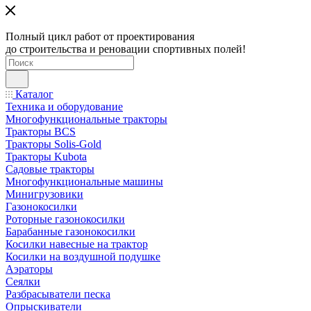
Полный цикл работ от проектирования
до строительства и реновации спортивных полей!
Каталог
Техника и оборудование
Многофункциональные тракторы
Тракторы BCS
Тракторы Solis-Gold
Тракторы Kubota
Садовые тракторы
Многофункциональные машины
Минигрузовики
Газонокосилки
Роторные газонокосилки
Барабанные газонокосилки
Косилки навесные на трактор
Косилки на воздушной подушке
Аэраторы
Сеялки
Разбрасыватели песка
Опрыскиватели