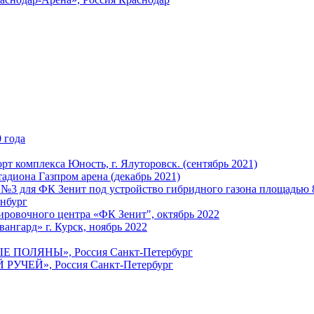
 года
т комплекса Юность, г. Ялуторовск. (сентябрь 2021)
адиона Газпром арена (декабрь 2021)
 №3 для ФК Зенит под устройство гибридного газона площадью 
енбург
ировочного центра «ФК Зенит", октябрь 2022
ангард» г. Курск, ноябрь 2022
ЫЕ ПОЛЯНЫ», Россия Санкт-Петербург
 РУЧЕЙ», Россия Санкт-Петербург