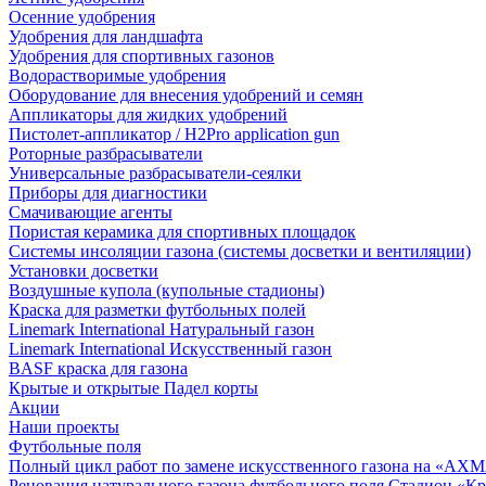
Осенние удобрения
Удобрения для ландшафта
Удобрения для спортивных газонов
Водорастворимые удобрения
Оборудование для внесения удобрений и семян
Аппликаторы для жидких удобрений
Пистолет-аппликатор / H2Pro application gun
Роторные разбрасыватели
Универсальные разбрасыватели-сеялки
Приборы для диагностики
Смачивающие агенты
Пористая керамика для спортивных площадок
Системы инсоляции газона (системы досветки и вентиляции)
Установки досветки
Воздушные купола (купольные стадионы)
Краска для разметки футбольных полей
Linemark International Натуральный газон
Linemark International Искусственный газон
BASF краска для газона
Крытые и открытые Падел корты
Акции
Наши проекты
Футбольные поля
Полный цикл работ по замене искусственного газона на «АХ
Реновация натурального газона футбольного поля Стадион «Кр