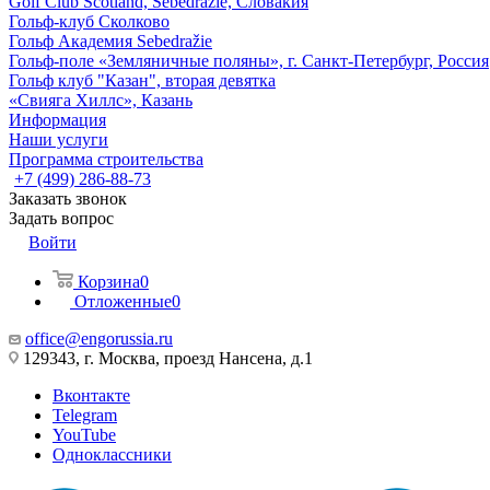
Golf Club Scotland, Sebedražie, Словакия
Гольф-клуб Сколково
Гольф Академия Sebedražie
Гольф-поле «Земляничные поляны», г. Санкт-Петербург, Россия
Гольф клуб "Казан", вторая девятка
«Свияга Хиллс», Казань
Информация
Наши услуги
Программа строительства
+7 (499) 286-88-73
Заказать звонок
Задать вопрос
Войти
Корзина
0
Отложенные
0
office@engorussia.ru
129343, г. Москва, проезд Нансена, д.1
Вконтакте
Telegram
YouTube
Одноклассники