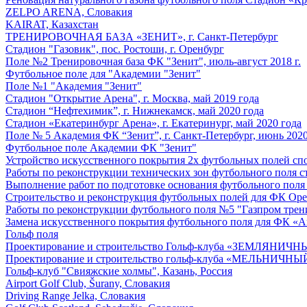
ZELPO ARENA, Словакия
KAIRAT, Казахстан
ТРЕНИРОВОЧНАЯ БАЗА «ЗЕНИТ», г. Санкт-Петербург
Стадион "Газовик", пос. Ростоши, г. Оренбург
Поле №2 Тренировочная база ФК "Зенит", июль-август 2018 г.
Футбольное поле для "Академии "Зенит"
Поле №1 "Академия "Зенит"
Стадион "Открытие Арена", г. Москва, май 2019 года
Стадион “Нефтехимик”, г. Нижнекамск, май 2020 года
Стадион «Екатеринбург Арена», г. Екатеринург, май 2020 года
Поле № 5 Академия ФК “Зенит”, г. Санкт-Петербург, июнь 2020
Футбольное поле Академии ФК "Зенит"
Устройство искусственного покрытия 2х футбольных полей спор
Работы по реконструкции технических зон футбольного поля ст
Выполнение работ по подготовке основания футбольного поля
Строительство и реконструкция футбольных полей для ФК Ор
Работы по реконструкции футбольного поля №5 "Газпром трен
Замена искусственного покрытия футбольного поля для ФК «Ав
Гольф поля
Проектирование и строительство Гольф-клуба «ЗЕМЛЯНИЧН
Проектирование и строительство гольф-клуба «МЕЛЬНИЧНЫЙ
Гольф-клуб "Свияжские холмы", Казань, Россия
Airport Golf Club, Šurany, Словакия
Driving Range Jelka, Словакия