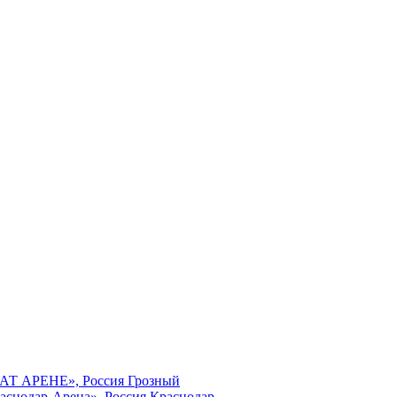
МАТ АРЕНЕ», Россия Грозный
аснодар-Арена», Россия Краснодар