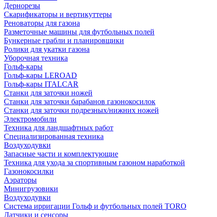
Дернорезы
Скарификаторы и вертикуттеры
Реноваторы для газона
Разметочные машины для футбольных полей
Бункерные грабли и планировщики
Ролики для укатки газона
Уборочная техника
Гольф-кары
Гольф-кары LEROAD
Гольф-кары ITALCAR
Станки для заточки ножей
Станки для заточки барабанов газонокосилок
Станки для заточки подрезных/нижних ножей
Электромобили
Техника для ландшафтных работ
Специализированная техника
Воздуходувки
Запасные части и комплектующие
Техника для ухода за спортивным газоном наработкой
Газонокосилки
Аэраторы
Минигрузовики
Воздуходувки
Система ирригации Гольф и футбольных полей TORO
Датчики и сенсоры