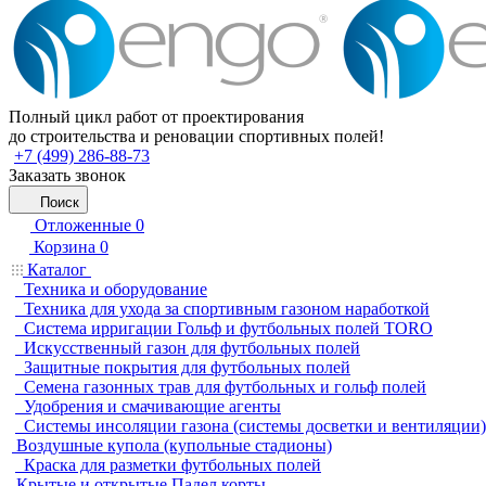
Полный цикл работ от проектирования
до строительства и реновации спортивных полей!
+7 (499) 286-88-73
Заказать звонок
Поиск
Отложенные
0
Корзина
0
Каталог
Техника и оборудование
Техника для ухода за спортивным газоном наработкой
Система ирригации Гольф и футбольных полей TORO
Искусственный газон для футбольных полей
Защитные покрытия для футбольных полей
Семена газонных трав для футбольных и гольф полей
Удобрения и смачивающие агенты
Системы инсоляции газона (системы досветки и вентиляции)
Воздушные купола (купольные стадионы)
Краска для разметки футбольных полей
Крытые и открытые Падел корты