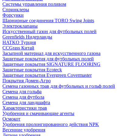
Системы управления поливом
Спринклеры
Форсунки
Шарнирные соединения TORO Swing Joints
Электроклапаны
Искусственный газон для футбольных полей
Greenfields Нидерланды
HATKO Турция
CCGrass Китай
Засыпной материал для искусственного газона
Защитные покрытия для футбольных полей
Защитные покрытия SIGNATURE FLOORING
Защитные покрытия Ecoteck
Защитные покрытия Evergreen Covermaster
Покрытия Домен-Агро
Семена газонных трав для футбольных и гольф полей
Семена для гольфа
Семена для футбола
Семена для ландшафта
Характеристики трав
Удобрения и смачивающие агенты
Осмокот
Удобрения пролонгированного действия NPK
Весенние удобрения
Летние удобрения