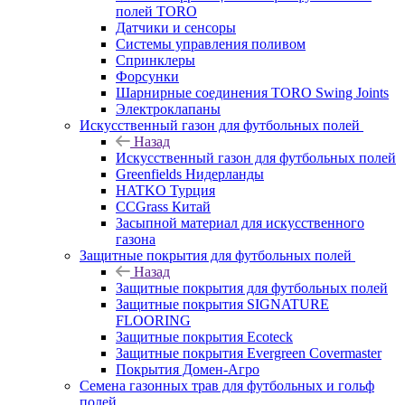
полей TORO
Датчики и сенсоры
Системы управления поливом
Спринклеры
Форсунки
Шарнирные соединения TORO Swing Joints
Электроклапаны
Искусственный газон для футбольных полей
Назад
Искусственный газон для футбольных полей
Greenfields Нидерланды
HATKO Турция
CCGrass Китай
Засыпной материал для искусственного
газона
Защитные покрытия для футбольных полей
Назад
Защитные покрытия для футбольных полей
Защитные покрытия SIGNATURE
FLOORING
Защитные покрытия Ecoteck
Защитные покрытия Evergreen Covermaster
Покрытия Домен-Агро
Семена газонных трав для футбольных и гольф
полей