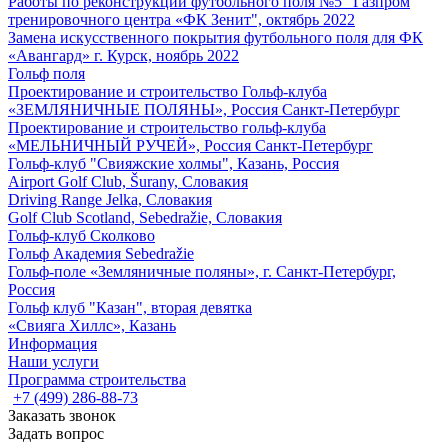
Работы по реконструкции футбольного поля №5 "Газпром
тренировочного центра «ФК Зенит", октябрь 2022
Замена искусственного покрытия футбольного поля для ФК
«Авангард» г. Курск, ноябрь 2022
Гольф поля
Проектирование и строительство Гольф-клуба
«ЗЕМЛЯНИЧНЫЕ ПОЛЯНЫ», Россия Санкт-Петербург
Проектирование и строительство гольф-клуба
«МЕЛЬНИЧНЫЙ РУЧЕЙ», Россия Санкт-Петербург
Гольф-клуб "Свияжские холмы", Казань, Россия
Airport Golf Club, Šurany, Словакия
Driving Range Jelka, Словакия
Golf Club Scotland, Sebedražie, Словакия
Гольф-клуб Сколково
Гольф Академия Sebedražie
Гольф-поле «Земляничные поляны», г. Санкт-Петербург,
Россия
Гольф клуб "Казан", вторая девятка
«Свияга Хиллс», Казань
Информация
Наши услуги
Программа строительства
+7 (499) 286-88-73
Заказать звонок
Задать вопрос