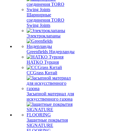
Шарнирные
соединения TORO
Swing Joints
Электроклапаны
Greenfields Нидерланды
HATKO Турция
CCGrass Китай
Засыпной материал для
искусственного газона
Защитные покрытия
SIGNATURE
FLOORING