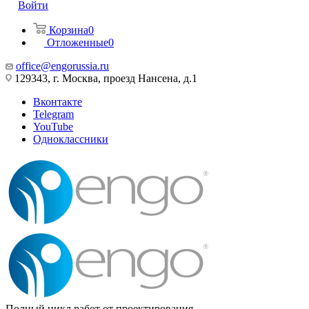
Войти
Корзина
0
Отложенные
0
office@engorussia.ru
129343, г. Москва, проезд Нансена, д.1
Вконтакте
Telegram
YouTube
Одноклассники
Полный цикл работ от проектирования