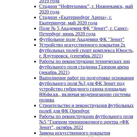
2019 года
Стадион “Нефтехимик”, г. Нижнекамск, май
2020 года
Стадион «Екатеринбург Арена», г.
Екатеринург, май 2020 года
Поле № 5 Академия ФК “Зенит”, г. Санкт-
Петербург, июнь 2020 года
Футбольное поле Академии ФК "Зенит"
Устройство искусственного покрытия 2х
футбольных полей спорт комплекса Юность,
г. Ялуторовск. (сентябрь 2021)
Работы по реконструкции технических зон
футбольного поля стадиона Газпром арена
(декабрь 2021)
Выполнение работ по подготовке основания
футбольного поля №3 для ФК Зенит под
устройство гибридного газона площадью
8064м.кв., включая модернизацию системы
полива
Строительство и реконструкция футбольных
полей для ФК Оренбург
Работы по реконструкции футбольного поля
№5 "Газпром тренировочного центра «ФК
Зенит", октябрь 2022
Замена искусственного покрытия