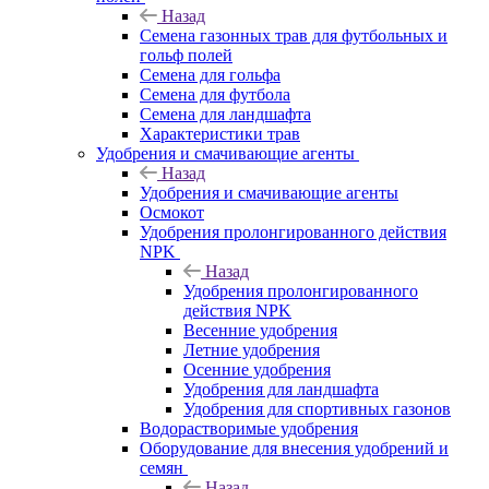
Назад
Семена газонных трав для футбольных и
гольф полей
Семена для гольфа
Семена для футбола
Семена для ландшафта
Характеристики трав
Удобрения и смачивающие агенты
Назад
Удобрения и смачивающие агенты
Осмокот
Удобрения пролонгированного действия
NPK
Назад
Удобрения пролонгированного
действия NPK
Весенние удобрения
Летние удобрения
Осенние удобрения
Удобрения для ландшафта
Удобрения для спортивных газонов
Водорастворимые удобрения
Оборудование для внесения удобрений и
семян
Назад