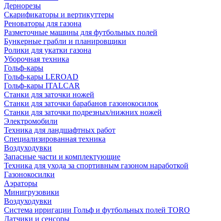
Дернорезы
Скарификаторы и вертикуттеры
Реноваторы для газона
Разметочные машины для футбольных полей
Бункерные грабли и планировщики
Ролики для укатки газона
Уборочная техника
Гольф-кары
Гольф-кары LEROAD
Гольф-кары ITALCAR
Станки для заточки ножей
Станки для заточки барабанов газонокосилок
Станки для заточки подрезных/нижних ножей
Электромобили
Техника для ландшафтных работ
Специализированная техника
Воздуходувки
Запасные части и комплектующие
Техника для ухода за спортивным газоном наработкой
Газонокосилки
Аэраторы
Минигрузовики
Воздуходувки
Система ирригации Гольф и футбольных полей TORO
Датчики и сенсоры