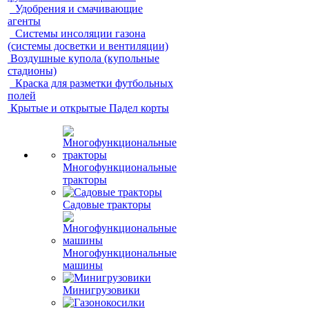
Удобрения и смачивающие
агенты
Системы инсоляции газона
(системы досветки и вентиляции)
Воздушные купола (купольные
стадионы)
Краска для разметки футбольных
полей
Крытые и открытые Падел корты
Многофункциональные
тракторы
Садовые тракторы
Многофункциональные
машины
Минигрузовики