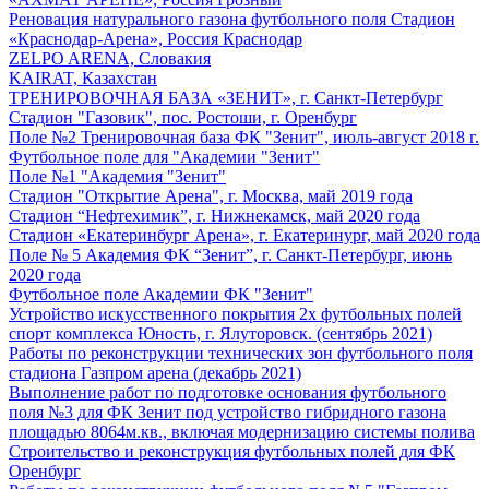
Реновация натурального газона футбольного поля Стадион
«Краснодар-Арена», Россия Краснодар
ZELPO ARENA, Словакия
KAIRAT, Казахстан
ТРЕНИРОВОЧНАЯ БАЗА «ЗЕНИТ», г. Санкт-Петербург
Стадион "Газовик", пос. Ростоши, г. Оренбург
Поле №2 Тренировочная база ФК "Зенит", июль-август 2018 г.
Футбольное поле для "Академии "Зенит"
Поле №1 "Академия "Зенит"
Стадион "Открытие Арена", г. Москва, май 2019 года
Стадион “Нефтехимик”, г. Нижнекамск, май 2020 года
Стадион «Екатеринбург Арена», г. Екатеринург, май 2020 года
Поле № 5 Академия ФК “Зенит”, г. Санкт-Петербург, июнь
2020 года
Футбольное поле Академии ФК "Зенит"
Устройство искусственного покрытия 2х футбольных полей
спорт комплекса Юность, г. Ялуторовск. (сентябрь 2021)
Работы по реконструкции технических зон футбольного поля
стадиона Газпром арена (декабрь 2021)
Выполнение работ по подготовке основания футбольного
поля №3 для ФК Зенит под устройство гибридного газона
площадью 8064м.кв., включая модернизацию системы полива
Строительство и реконструкция футбольных полей для ФК
Оренбург