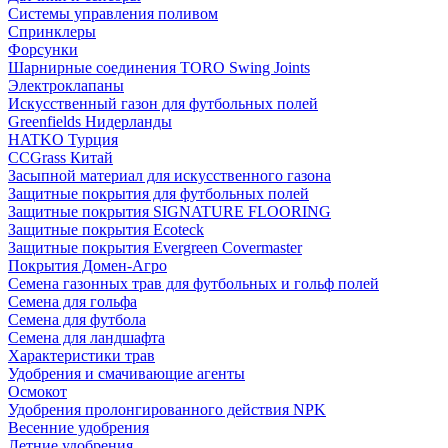
Системы управления поливом
Спринклеры
Форсунки
Шарнирные соединения TORO Swing Joints
Электроклапаны
Искусственный газон для футбольных полей
Greenfields Нидерланды
HATKO Турция
CCGrass Китай
Засыпной материал для искусственного газона
Защитные покрытия для футбольных полей
Защитные покрытия SIGNATURE FLOORING
Защитные покрытия Ecoteck
Защитные покрытия Evergreen Covermaster
Покрытия Домен-Агро
Семена газонных трав для футбольных и гольф полей
Семена для гольфа
Семена для футбола
Семена для ландшафта
Характеристики трав
Удобрения и смачивающие агенты
Осмокот
Удобрения пролонгированного действия NPK
Весенние удобрения
Летние удобрения