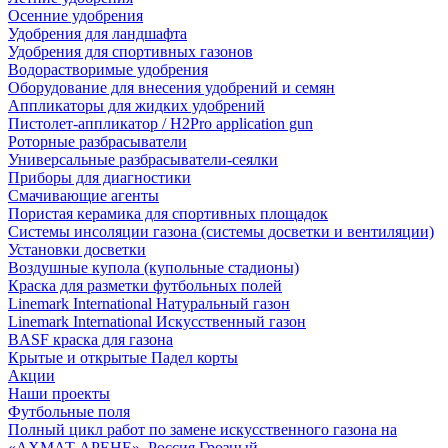
Осенние удобрения
Удобрения для ландшафта
Удобрения для спортивных газонов
Водорастворимые удобрения
Оборудование для внесения удобрений и семян
Аппликаторы для жидких удобрений
Пистолет-аппликатор / H2Pro application gun
Роторные разбрасыватели
Универсальные разбрасыватели-сеялки
Приборы для диагностики
Смачивающие агенты
Пористая керамика для спортивных площадок
Системы инсоляции газона (системы досветки и вентиляции)
Установки досветки
Воздушные купола (купольные стадионы)
Краска для разметки футбольных полей
Linemark International Натуральный газон
Linemark International Искусственный газон
BASF краска для газона
Крытые и открытые Падел корты
Акции
Наши проекты
Футбольные поля
Полный цикл работ по замене искусственного газона на
«АХМАТ АРЕНЕ», Россия Грозный