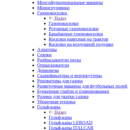
Многофункциональные машины
Минигрузовики
Газонокосилки
Назад
Газонокосилки
Роторные газонокосилки
Барабанные газонокосилки
Косилки навесные на трактор
Косилки на воздушной подушке
Аэраторы
Сеялки
Разбрасыватели песка
Опрыскиватели
Дернорезы
Скарификаторы и вертикуттеры
Реноваторы для газона
Разметочные машины для футбольных полей
Бункерные грабли и планировщики
Ролики для укатки газона
Уборочная техника
Гольф-кары
Назад
Гольф-кары
Гольф-кары LEROAD
Гольф-кары ITALCAR