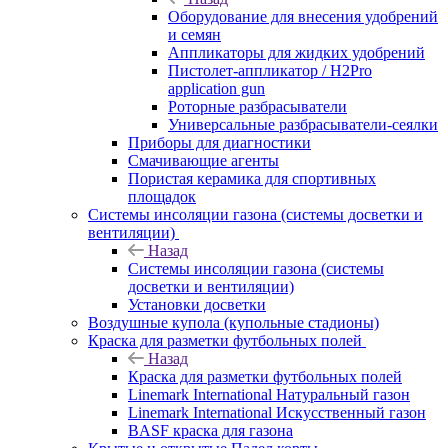
Оборудование для внесения удобрений
и семян
Аппликаторы для жидких удобрений
Пистолет-аппликатор / H2Pro
application gun
Роторные разбрасыватели
Универсальные разбрасыватели-сеялки
Приборы для диагностики
Смачивающие агенты
Пористая керамика для спортивных
площадок
Системы инсоляции газона (системы досветки и
вентиляции)
Назад
Системы инсоляции газона (системы
досветки и вентиляции)
Установки досветки
Воздушные купола (купольные стадионы)
Краска для разметки футбольных полей
Назад
Краска для разметки футбольных полей
Linemark International Натуральный газон
Linemark International Искусственный газон
BASF краска для газона