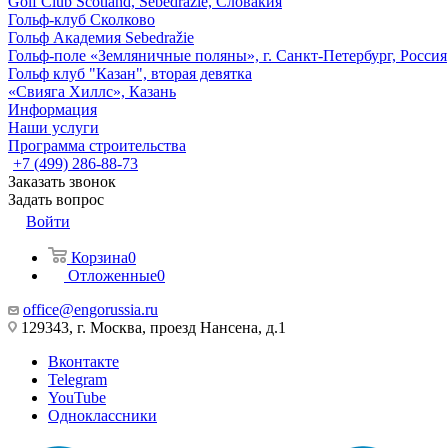
Golf Club Scotland, Sebedražie, Словакия
Гольф-клуб Сколково
Гольф Академия Sebedražie
Гольф-поле «Земляничные поляны», г. Санкт-Петербург, Россия
Гольф клуб "Казан", вторая девятка
«Свияга Хиллс», Казань
Информация
Наши услуги
Программа строительства
+7 (499) 286-88-73
Заказать звонок
Задать вопрос
Войти
Корзина
0
Отложенные
0
office@engorussia.ru
129343, г. Москва, проезд Нансена, д.1
Вконтакте
Telegram
YouTube
Одноклассники