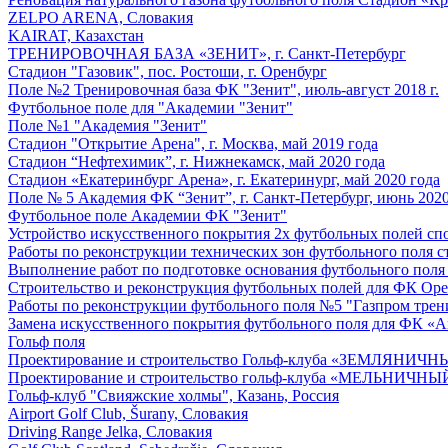
ZELPO ARENA, Словакия
KAIRAT, Казахстан
ТРЕНИРОВОЧНАЯ БАЗА «ЗЕНИТ», г. Санкт-Петербург
Стадион "Газовик", пос. Ростоши, г. Оренбург
Поле №2 Тренировочная база ФК "Зенит", июль-август 2018 г.
Футбольное поле для "Академии "Зенит"
Поле №1 "Академия "Зенит"
Стадион "Открытие Арена", г. Москва, май 2019 года
Стадион “Нефтехимик”, г. Нижнекамск, май 2020 года
Стадион «Екатеринбург Арена», г. Екатеринург, май 2020 года
Поле № 5 Академия ФК “Зенит”, г. Санкт-Петербург, июнь 2020
Футбольное поле Академии ФК "Зенит"
Устройство искусственного покрытия 2х футбольных полей спор
Работы по реконструкции технических зон футбольного поля ст
Выполнение работ по подготовке основания футбольного поля
Строительство и реконструкция футбольных полей для ФК Ор
Работы по реконструкции футбольного поля №5 "Газпром трен
Замена искусственного покрытия футбольного поля для ФК «Ав
Гольф поля
Проектирование и строительство Гольф-клуба «ЗЕМЛЯНИЧН
Проектирование и строительство гольф-клуба «МЕЛЬНИЧНЫЙ
Гольф-клуб "Свияжские холмы", Казань, Россия
Airport Golf Club, Šurany, Словакия
Driving Range Jelka, Словакия