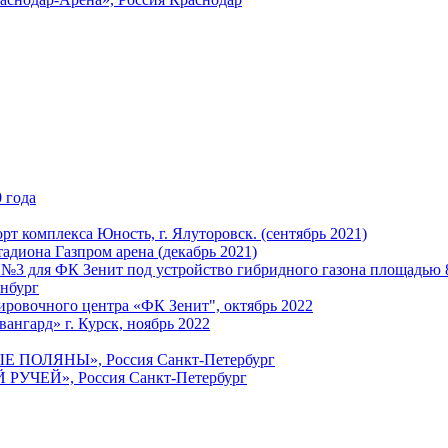
 года
т комплекса Юность, г. Ялуторовск. (сентябрь 2021)
адиона Газпром арена (декабрь 2021)
 №3 для ФК Зенит под устройство гибридного газона площадью 
енбург
ировочного центра «ФК Зенит", октябрь 2022
ангард» г. Курск, ноябрь 2022
ЫЕ ПОЛЯНЫ», Россия Санкт-Петербург
 РУЧЕЙ», Россия Санкт-Петербург