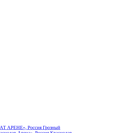
МАТ АРЕНЕ», Россия Грозный
аснодар-Арена», Россия Краснодар