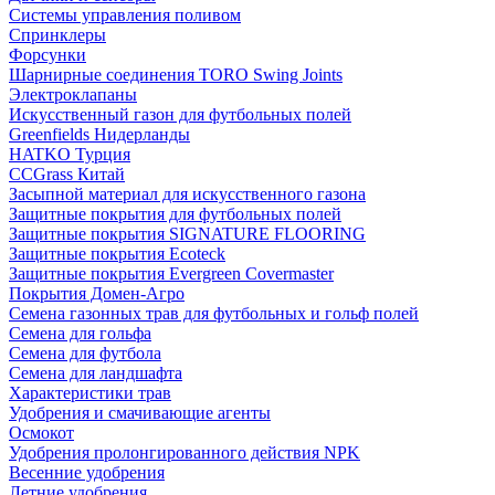
Системы управления поливом
Спринклеры
Форсунки
Шарнирные соединения TORO Swing Joints
Электроклапаны
Искусственный газон для футбольных полей
Greenfields Нидерланды
HATKO Турция
CCGrass Китай
Засыпной материал для искусственного газона
Защитные покрытия для футбольных полей
Защитные покрытия SIGNATURE FLOORING
Защитные покрытия Ecoteck
Защитные покрытия Evergreen Covermaster
Покрытия Домен-Агро
Семена газонных трав для футбольных и гольф полей
Семена для гольфа
Семена для футбола
Семена для ландшафта
Характеристики трав
Удобрения и смачивающие агенты
Осмокот
Удобрения пролонгированного действия NPK
Весенние удобрения
Летние удобрения