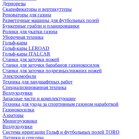
Дернорезы
Скарификаторы и вертикуттеры
Реноваторы для газона
Разметочные машины для футбольных полей
Бункерные грабли и планировщики
Ролики для укатки газона
Уборочная техника
Гольф-кары
Гольф-кары LEROAD
Гольф-кары ITALCAR
Станки для заточки ножей
Станки для заточки барабанов газонокосилок
Станки для заточки подрезных/нижних ножей
Электромобили
Техника для ландшафтных работ
Специализированная техника
Воздуходувки
Запасные части и комплектующие
Техника для ухода за спортивным газоном наработкой
Газонокосилки
Аэраторы
Минигрузовики
Воздуходувки
Система ирригации Гольф и футбольных полей TORO
Датчики и сенсоры