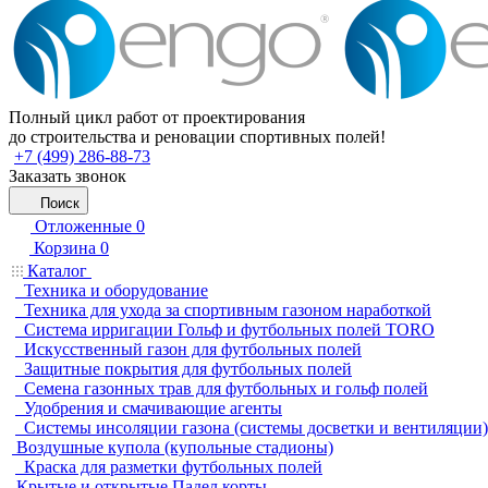
Полный цикл работ от проектирования
до строительства и реновации спортивных полей!
+7 (499) 286-88-73
Заказать звонок
Поиск
Отложенные
0
Корзина
0
Каталог
Техника и оборудование
Техника для ухода за спортивным газоном наработкой
Система ирригации Гольф и футбольных полей TORO
Искусственный газон для футбольных полей
Защитные покрытия для футбольных полей
Семена газонных трав для футбольных и гольф полей
Удобрения и смачивающие агенты
Системы инсоляции газона (системы досветки и вентиляции)
Воздушные купола (купольные стадионы)
Краска для разметки футбольных полей
Крытые и открытые Падел корты