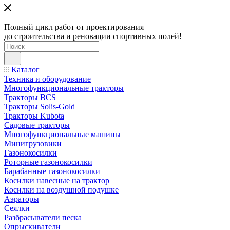
Полный цикл работ от проектирования
до строительства и реновации спортивных полей!
Каталог
Техника и оборудование
Многофункциональные тракторы
Тракторы BCS
Тракторы Solis-Gold
Тракторы Kubota
Садовые тракторы
Многофункциональные машины
Минигрузовики
Газонокосилки
Роторные газонокосилки
Барабанные газонокосилки
Косилки навесные на трактор
Косилки на воздушной подушке
Аэраторы
Сеялки
Разбрасыватели песка
Опрыскиватели