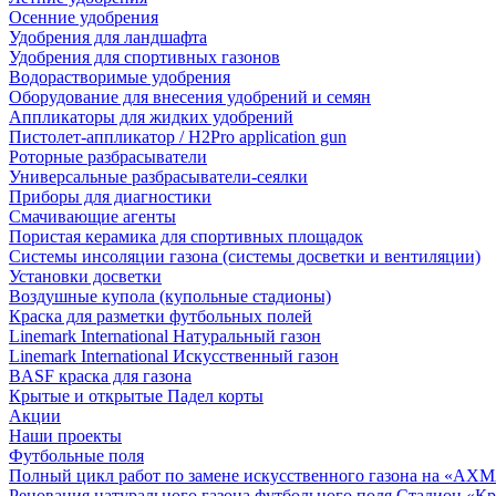
Осенние удобрения
Удобрения для ландшафта
Удобрения для спортивных газонов
Водорастворимые удобрения
Оборудование для внесения удобрений и семян
Аппликаторы для жидких удобрений
Пистолет-аппликатор / H2Pro application gun
Роторные разбрасыватели
Универсальные разбрасыватели-сеялки
Приборы для диагностики
Смачивающие агенты
Пористая керамика для спортивных площадок
Системы инсоляции газона (системы досветки и вентиляции)
Установки досветки
Воздушные купола (купольные стадионы)
Краска для разметки футбольных полей
Linemark International Натуральный газон
Linemark International Искусственный газон
BASF краска для газона
Крытые и открытые Падел корты
Акции
Наши проекты
Футбольные поля
Полный цикл работ по замене искусственного газона на «АХ
Реновация натурального газона футбольного поля Стадион «Кр