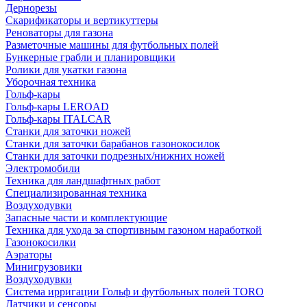
Дернорезы
Скарификаторы и вертикуттеры
Реноваторы для газона
Разметочные машины для футбольных полей
Бункерные грабли и планировщики
Ролики для укатки газона
Уборочная техника
Гольф-кары
Гольф-кары LEROAD
Гольф-кары ITALCAR
Станки для заточки ножей
Станки для заточки барабанов газонокосилок
Станки для заточки подрезных/нижних ножей
Электромобили
Техника для ландшафтных работ
Специализированная техника
Воздуходувки
Запасные части и комплектующие
Техника для ухода за спортивным газоном наработкой
Газонокосилки
Аэраторы
Минигрузовики
Воздуходувки
Система ирригации Гольф и футбольных полей TORO
Датчики и сенсоры