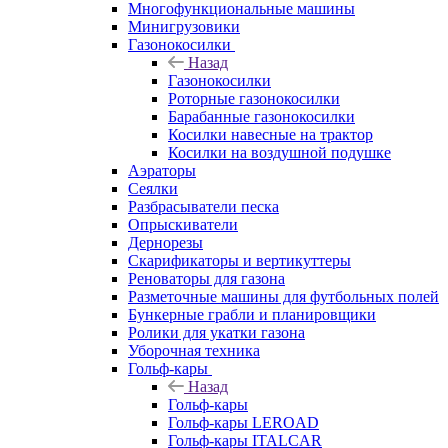
Многофункциональные машины
Минигрузовики
Газонокосилки
Назад
Газонокосилки
Роторные газонокосилки
Барабанные газонокосилки
Косилки навесные на трактор
Косилки на воздушной подушке
Аэраторы
Сеялки
Разбрасыватели песка
Опрыскиватели
Дернорезы
Скарификаторы и вертикуттеры
Реноваторы для газона
Разметочные машины для футбольных полей
Бункерные грабли и планировщики
Ролики для укатки газона
Уборочная техника
Гольф-кары
Назад
Гольф-кары
Гольф-кары LEROAD
Гольф-кары ITALCAR