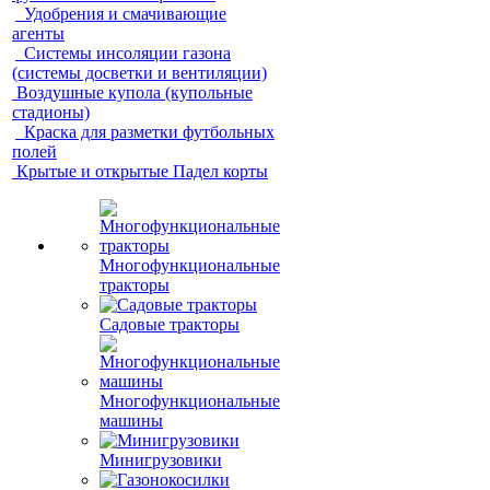
Удобрения и смачивающие
агенты
Системы инсоляции газона
(системы досветки и вентиляции)
Воздушные купола (купольные
стадионы)
Краска для разметки футбольных
полей
Крытые и открытые Падел корты
Многофункциональные
тракторы
Садовые тракторы
Многофункциональные
машины
Минигрузовики