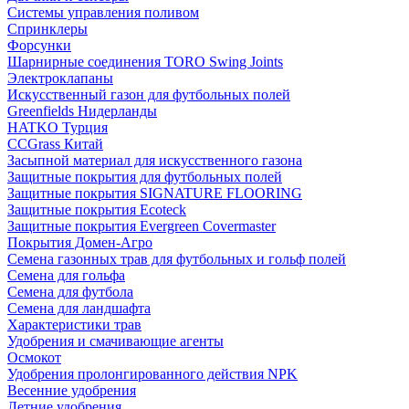
Системы управления поливом
Спринклеры
Форсунки
Шарнирные соединения TORO Swing Joints
Электроклапаны
Искусственный газон для футбольных полей
Greenfields Нидерланды
HATKO Турция
CCGrass Китай
Засыпной материал для искусственного газона
Защитные покрытия для футбольных полей
Защитные покрытия SIGNATURE FLOORING
Защитные покрытия Ecoteck
Защитные покрытия Evergreen Covermaster
Покрытия Домен-Агро
Семена газонных трав для футбольных и гольф полей
Семена для гольфа
Семена для футбола
Семена для ландшафта
Характеристики трав
Удобрения и смачивающие агенты
Осмокот
Удобрения пролонгированного действия NPK
Весенние удобрения
Летние удобрения