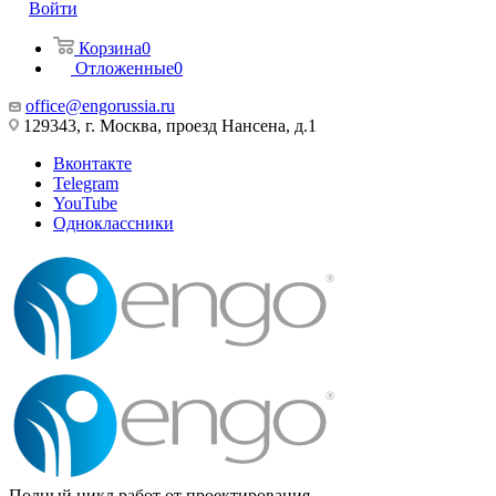
Войти
Корзина
0
Отложенные
0
office@engorussia.ru
129343, г. Москва, проезд Нансена, д.1
Вконтакте
Telegram
YouTube
Одноклассники
Полный цикл работ от проектирования