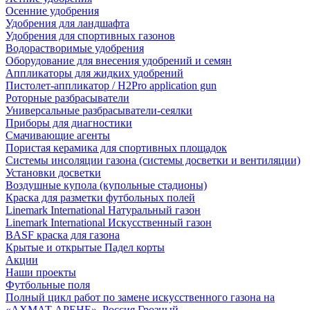
Осенние удобрения
Удобрения для ландшафта
Удобрения для спортивных газонов
Водорастворимые удобрения
Оборудование для внесения удобрений и семян
Аппликаторы для жидких удобрений
Пистолет-аппликатор / H2Pro application gun
Роторные разбрасыватели
Универсальные разбрасыватели-сеялки
Приборы для диагностики
Смачивающие агенты
Пористая керамика для спортивных площадок
Системы инсоляции газона (системы досветки и вентиляции)
Установки досветки
Воздушные купола (купольные стадионы)
Краска для разметки футбольных полей
Linemark International Натуральный газон
Linemark International Искусственный газон
BASF краска для газона
Крытые и открытые Падел корты
Акции
Наши проекты
Футбольные поля
Полный цикл работ по замене искусственного газона на
«АХМАТ АРЕНЕ», Россия Грозный