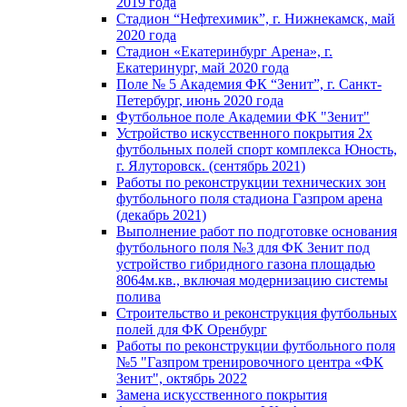
2019 года
Стадион “Нефтехимик”, г. Нижнекамск, май
2020 года
Стадион «Екатеринбург Арена», г.
Екатеринург, май 2020 года
Поле № 5 Академия ФК “Зенит”, г. Санкт-
Петербург, июнь 2020 года
Футбольное поле Академии ФК "Зенит"
Устройство искусственного покрытия 2х
футбольных полей спорт комплекса Юность,
г. Ялуторовск. (сентябрь 2021)
Работы по реконструкции технических зон
футбольного поля стадиона Газпром арена
(декабрь 2021)
Выполнение работ по подготовке основания
футбольного поля №3 для ФК Зенит под
устройство гибридного газона площадью
8064м.кв., включая модернизацию системы
полива
Строительство и реконструкция футбольных
полей для ФК Оренбург
Работы по реконструкции футбольного поля
№5 "Газпром тренировочного центра «ФК
Зенит", октябрь 2022
Замена искусственного покрытия