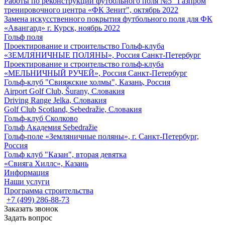
Работы по реконструкции футбольного поля №5 "Газпром
тренировочного центра «ФК Зенит", октябрь 2022
Замена искусственного покрытия футбольного поля для ФК
«Авангард» г. Курск, ноябрь 2022
Гольф поля
Проектирование и строительство Гольф-клуба
«ЗЕМЛЯНИЧНЫЕ ПОЛЯНЫ», Россия Санкт-Петербург
Проектирование и строительство гольф-клуба
«МЕЛЬНИЧНЫЙ РУЧЕЙ», Россия Санкт-Петербург
Гольф-клуб "Свияжские холмы", Казань, Россия
Airport Golf Club, Šurany, Словакия
Driving Range Jelka, Словакия
Golf Club Scotland, Sebedražie, Словакия
Гольф-клуб Сколково
Гольф Академия Sebedražie
Гольф-поле «Земляничные поляны», г. Санкт-Петербург,
Россия
Гольф клуб "Казан", вторая девятка
«Свияга Хиллс», Казань
Информация
Наши услуги
Программа строительства
+7 (499) 286-88-73
Заказать звонок
Задать вопрос