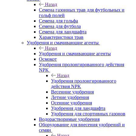
Назад
Семена газонных трав для футбольных и
гольф полей
Семена для гольфа
Семена для футбола
Семена для ландшафта
Характеристики трав
Удобрения и смачивающие агенты
Назад
Удобрения и смачивающие агенты
Осмокот
Удобрения пролонгированного действия
NPK
Назад
Удобрения пролонгированного
действия NPK
Весенние удобрения
Летние удобрения
Осенние удобрения
Удобрения для ландшафта
Удобрения для спортивных газонов
Водорастворимые удобрения
Оборудование для внесения удобрений и
семян
Назад