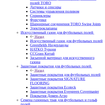
полей TORO
Датчики и сенсоры
Системы управления поливом
Спринклеры
Форсунки
Шарнирные соединения TORO Swing Joints
Электроклапаны
Искусственный газон для футбольных полей
Назад
Искусственный газон для футбольных полей
Greenfields Нидерланды
HATKO Турция
CCGrass Китай
Засыпной материал для искусственного
газона
Защитные покрытия для футбольных полей
Назад
Защитные покрытия для футбольных полей
Защитные покрытия SIGNATURE
FLOORING
Защитные покрытия Ecoteck
Защитные покрытия Evergreen Covermaster
Покрытия Домен-Агро
Семена газонных трав для футбольных и гольф
полей