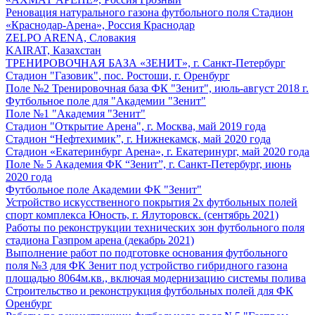
Реновация натурального газона футбольного поля Стадион
«Краснодар-Арена», Россия Краснодар
ZELPO ARENA, Словакия
KAIRAT, Казахстан
ТРЕНИРОВОЧНАЯ БАЗА «ЗЕНИТ», г. Санкт-Петербург
Стадион "Газовик", пос. Ростоши, г. Оренбург
Поле №2 Тренировочная база ФК "Зенит", июль-август 2018 г.
Футбольное поле для "Академии "Зенит"
Поле №1 "Академия "Зенит"
Стадион "Открытие Арена", г. Москва, май 2019 года
Стадион “Нефтехимик”, г. Нижнекамск, май 2020 года
Стадион «Екатеринбург Арена», г. Екатеринург, май 2020 года
Поле № 5 Академия ФК “Зенит”, г. Санкт-Петербург, июнь
2020 года
Футбольное поле Академии ФК "Зенит"
Устройство искусственного покрытия 2х футбольных полей
спорт комплекса Юность, г. Ялуторовск. (сентябрь 2021)
Работы по реконструкции технических зон футбольного поля
стадиона Газпром арена (декабрь 2021)
Выполнение работ по подготовке основания футбольного
поля №3 для ФК Зенит под устройство гибридного газона
площадью 8064м.кв., включая модернизацию системы полива
Строительство и реконструкция футбольных полей для ФК
Оренбург