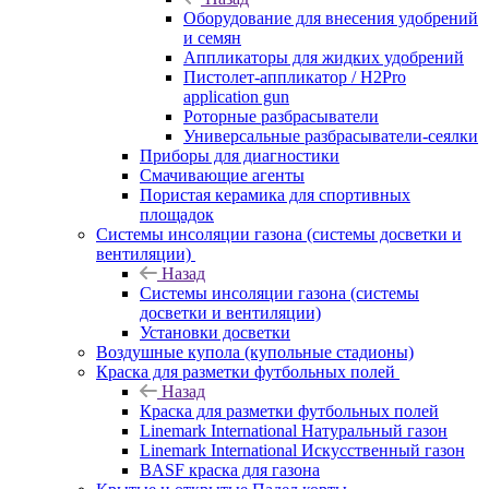
Оборудование для внесения удобрений
и семян
Аппликаторы для жидких удобрений
Пистолет-аппликатор / H2Pro
application gun
Роторные разбрасыватели
Универсальные разбрасыватели-сеялки
Приборы для диагностики
Смачивающие агенты
Пористая керамика для спортивных
площадок
Системы инсоляции газона (системы досветки и
вентиляции)
Назад
Системы инсоляции газона (системы
досветки и вентиляции)
Установки досветки
Воздушные купола (купольные стадионы)
Краска для разметки футбольных полей
Назад
Краска для разметки футбольных полей
Linemark International Натуральный газон
Linemark International Искусственный газон
BASF краска для газона