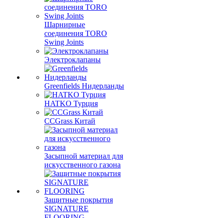
Шарнирные
соединения TORO
Swing Joints
Электроклапаны
Greenfields Нидерланды
HATKO Турция
CCGrass Китай
Засыпной материал для
искусственного газона
Защитные покрытия
SIGNATURE
FLOORING