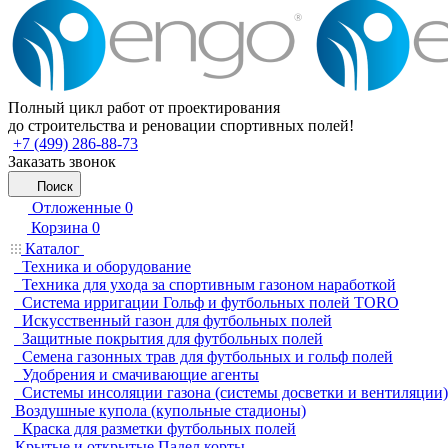
Полный цикл работ от проектирования
до строительства и реновации спортивных полей!
+7 (499) 286-88-73
Заказать звонок
Поиск
Отложенные
0
Корзина
0
Каталог
Техника и оборудование
Техника для ухода за спортивным газоном наработкой
Система ирригации Гольф и футбольных полей TORO
Искусственный газон для футбольных полей
Защитные покрытия для футбольных полей
Семена газонных трав для футбольных и гольф полей
Удобрения и смачивающие агенты
Системы инсоляции газона (системы досветки и вентиляции)
Воздушные купола (купольные стадионы)
Краска для разметки футбольных полей
Крытые и открытые Падел корты