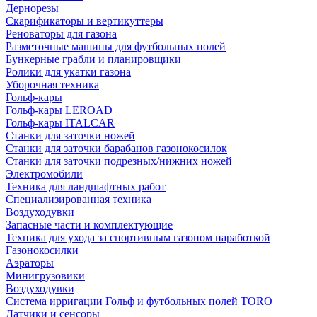
Дернорезы
Скарификаторы и вертикуттеры
Реноваторы для газона
Разметочные машины для футбольных полей
Бункерные грабли и планировщики
Ролики для укатки газона
Уборочная техника
Гольф-кары
Гольф-кары LEROAD
Гольф-кары ITALCAR
Станки для заточки ножей
Станки для заточки барабанов газонокосилок
Станки для заточки подрезных/нижних ножей
Электромобили
Техника для ландшафтных работ
Специализированная техника
Воздуходувки
Запасные части и комплектующие
Техника для ухода за спортивным газоном наработкой
Газонокосилки
Аэраторы
Минигрузовики
Воздуходувки
Система ирригации Гольф и футбольных полей TORO
Датчики и сенсоры