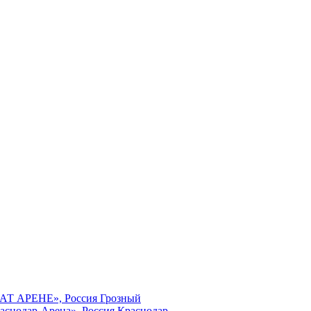
МАТ АРЕНЕ», Россия Грозный
аснодар-Арена», Россия Краснодар