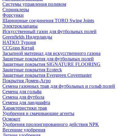
Системы управления поливом
Спринклеры
Форсунки
Шарнирные соединения TORO Swing Joints
Электроклапаны
Искусственный газон для футбольных полей
Greenfields Нидерланды
HATKO Турция
CCGrass Китай
Засыпной материал для искусственного газона
Защитные покрытия для футбольных полей
Защитные покрытия SIGNATURE FLOORING
Защитные покрытия Ecoteck
Защитные покрытия Evergreen Covermaster
Покрытия Домен-Агро
Семена газонных трав для футбольных и гольф полей
Семена для гольфа
Семена для футбола
Семена для ландшафта
Характеристики трав
Удобрения и смачивающие агенты
Осмокот
Удобрения пролонгированного действия NPK
Весенние удобрения
Летние удобрения