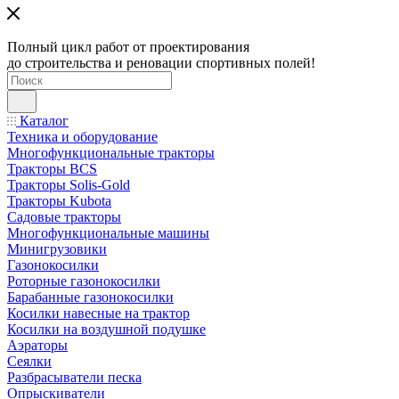
Полный цикл работ от проектирования
до строительства и реновации спортивных полей!
Каталог
Техника и оборудование
Многофункциональные тракторы
Тракторы BCS
Тракторы Solis-Gold
Тракторы Kubota
Садовые тракторы
Многофункциональные машины
Минигрузовики
Газонокосилки
Роторные газонокосилки
Барабанные газонокосилки
Косилки навесные на трактор
Косилки на воздушной подушке
Аэраторы
Сеялки
Разбрасыватели песка
Опрыскиватели