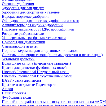
Осенние удобрения
Удобрения для ландшафта
Удобрения для спортивных газонов
Водорастворимые удобрения
Оборудование для внесения удобрений и семян
Аппликаторы для жидких удобрений
Пистолет-аппликатор / H2Pro application gun
Роторные разбрасыватели
Универсальные разбрасыватели-сеялки
Приборы для диагностики
Смачивающие агенты
Пористая керамика для спортивных площадок
Системы инсоляции газона (системы досветки и вентиляции)
Установки досветки
Воздушные купола (купольные стадионы)
Краска для разметки футбольных полей
Linemark International Натуральный газон
Linemark International Искусственный газон
BASF краска для газона
Крытые и открытые Падел корты
Акции
Наши проекты
Футбольные поля
Полный цикл работ по замене искусственного газона на «АХ
Реновация натурального газона футбольного поля Стадион «Кр