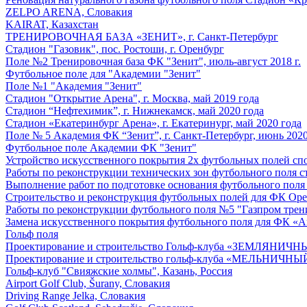
ZELPO ARENA, Словакия
KAIRAT, Казахстан
ТРЕНИРОВОЧНАЯ БАЗА «ЗЕНИТ», г. Санкт-Петербург
Стадион "Газовик", пос. Ростоши, г. Оренбург
Поле №2 Тренировочная база ФК "Зенит", июль-август 2018 г.
Футбольное поле для "Академии "Зенит"
Поле №1 "Академия "Зенит"
Стадион "Открытие Арена", г. Москва, май 2019 года
Стадион “Нефтехимик”, г. Нижнекамск, май 2020 года
Стадион «Екатеринбург Арена», г. Екатеринург, май 2020 года
Поле № 5 Академия ФК “Зенит”, г. Санкт-Петербург, июнь 2020
Футбольное поле Академии ФК "Зенит"
Устройство искусственного покрытия 2х футбольных полей спор
Работы по реконструкции технических зон футбольного поля ст
Выполнение работ по подготовке основания футбольного поля
Строительство и реконструкция футбольных полей для ФК Ор
Работы по реконструкции футбольного поля №5 "Газпром трен
Замена искусственного покрытия футбольного поля для ФК «Ав
Гольф поля
Проектирование и строительство Гольф-клуба «ЗЕМЛЯНИЧН
Проектирование и строительство гольф-клуба «МЕЛЬНИЧНЫЙ
Гольф-клуб "Свияжские холмы", Казань, Россия
Airport Golf Club, Šurany, Словакия
Driving Range Jelka, Словакия