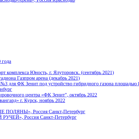
 года
т комплекса Юность, г. Ялуторовск. (сентябрь 2021)
адиона Газпром арена (декабрь 2021)
 №3 для ФК Зенит под устройство гибридного газона площадью 
енбург
ировочного центра «ФК Зенит", октябрь 2022
ангард» г. Курск, ноябрь 2022
ЫЕ ПОЛЯНЫ», Россия Санкт-Петербург
 РУЧЕЙ», Россия Санкт-Петербург