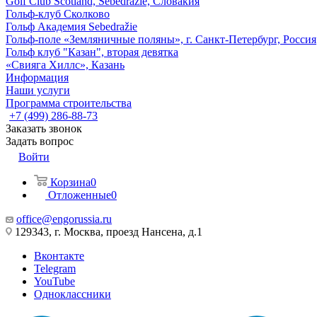
Golf Club Scotland, Sebedražie, Словакия
Гольф-клуб Сколково
Гольф Академия Sebedražie
Гольф-поле «Земляничные поляны», г. Санкт-Петербург, Россия
Гольф клуб "Казан", вторая девятка
«Свияга Хиллс», Казань
Информация
Наши услуги
Программа строительства
+7 (499) 286-88-73
Заказать звонок
Задать вопрос
Войти
Корзина
0
Отложенные
0
office@engorussia.ru
129343, г. Москва, проезд Нансена, д.1
Вконтакте
Telegram
YouTube
Одноклассники