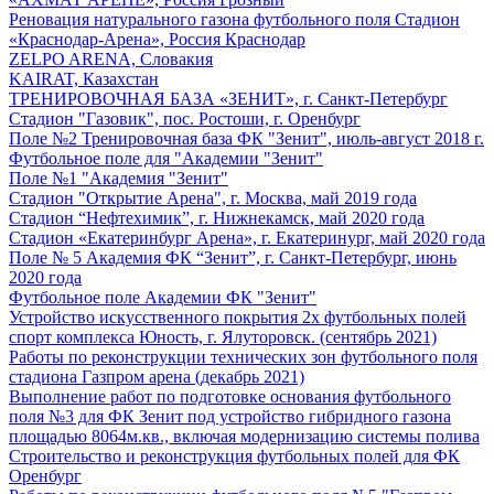
Реновация натурального газона футбольного поля Стадион
«Краснодар-Арена», Россия Краснодар
ZELPO ARENA, Словакия
KAIRAT, Казахстан
ТРЕНИРОВОЧНАЯ БАЗА «ЗЕНИТ», г. Санкт-Петербург
Стадион "Газовик", пос. Ростоши, г. Оренбург
Поле №2 Тренировочная база ФК "Зенит", июль-август 2018 г.
Футбольное поле для "Академии "Зенит"
Поле №1 "Академия "Зенит"
Стадион "Открытие Арена", г. Москва, май 2019 года
Стадион “Нефтехимик”, г. Нижнекамск, май 2020 года
Стадион «Екатеринбург Арена», г. Екатеринург, май 2020 года
Поле № 5 Академия ФК “Зенит”, г. Санкт-Петербург, июнь
2020 года
Футбольное поле Академии ФК "Зенит"
Устройство искусственного покрытия 2х футбольных полей
спорт комплекса Юность, г. Ялуторовск. (сентябрь 2021)
Работы по реконструкции технических зон футбольного поля
стадиона Газпром арена (декабрь 2021)
Выполнение работ по подготовке основания футбольного
поля №3 для ФК Зенит под устройство гибридного газона
площадью 8064м.кв., включая модернизацию системы полива
Строительство и реконструкция футбольных полей для ФК
Оренбург