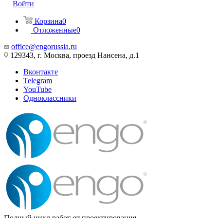
Войти
Корзина
0
Отложенные
0
office@engorussia.ru
129343, г. Москва, проезд Нансена, д.1
Вконтакте
Telegram
YouTube
Одноклассники
Полный цикл работ от проектирования