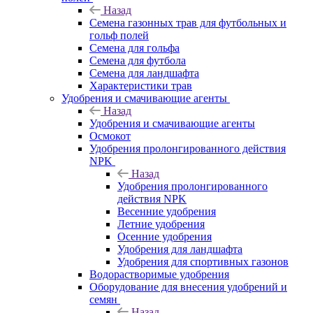
Назад
Семена газонных трав для футбольных и
гольф полей
Семена для гольфа
Семена для футбола
Семена для ландшафта
Характеристики трав
Удобрения и смачивающие агенты
Назад
Удобрения и смачивающие агенты
Осмокот
Удобрения пролонгированного действия
NPK
Назад
Удобрения пролонгированного
действия NPK
Весенние удобрения
Летние удобрения
Осенние удобрения
Удобрения для ландшафта
Удобрения для спортивных газонов
Водорастворимые удобрения
Оборудование для внесения удобрений и
семян
Назад