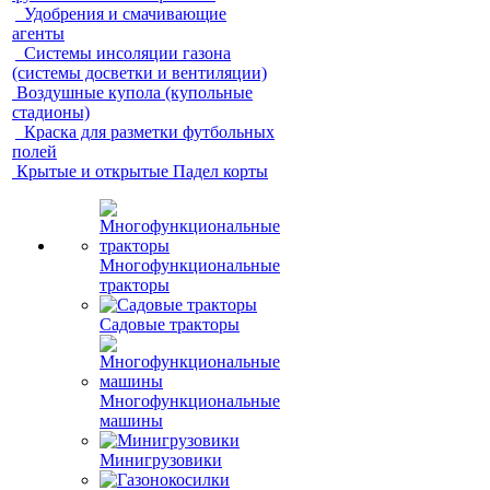
Удобрения и смачивающие
агенты
Системы инсоляции газона
(системы досветки и вентиляции)
Воздушные купола (купольные
стадионы)
Краска для разметки футбольных
полей
Крытые и открытые Падел корты
Многофункциональные
тракторы
Садовые тракторы
Многофункциональные
машины
Минигрузовики