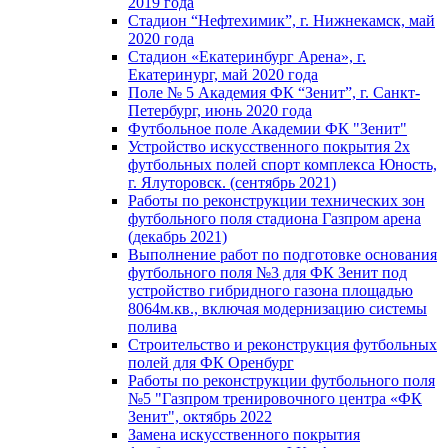
2019 года
Стадион “Нефтехимик”, г. Нижнекамск, май
2020 года
Стадион «Екатеринбург Арена», г.
Екатеринург, май 2020 года
Поле № 5 Академия ФК “Зенит”, г. Санкт-
Петербург, июнь 2020 года
Футбольное поле Академии ФК "Зенит"
Устройство искусственного покрытия 2х
футбольных полей спорт комплекса Юность,
г. Ялуторовск. (сентябрь 2021)
Работы по реконструкции технических зон
футбольного поля стадиона Газпром арена
(декабрь 2021)
Выполнение работ по подготовке основания
футбольного поля №3 для ФК Зенит под
устройство гибридного газона площадью
8064м.кв., включая модернизацию системы
полива
Строительство и реконструкция футбольных
полей для ФК Оренбург
Работы по реконструкции футбольного поля
№5 "Газпром тренировочного центра «ФК
Зенит", октябрь 2022
Замена искусственного покрытия