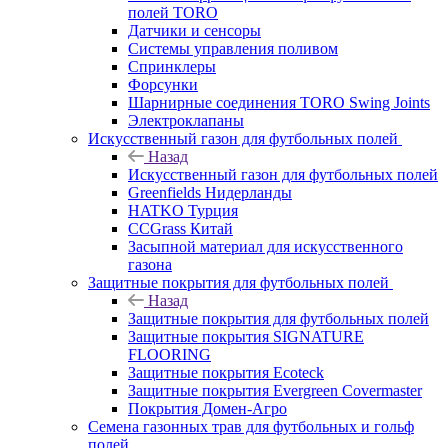
полей TORO
Датчики и сенсоры
Системы управления поливом
Спринклеры
Форсунки
Шарнирные соединения TORO Swing Joints
Электроклапаны
Искусственный газон для футбольных полей
Назад
Искусственный газон для футбольных полей
Greenfields Нидерланды
HATKO Турция
CCGrass Китай
Засыпной материал для искусственного
газона
Защитные покрытия для футбольных полей
Назад
Защитные покрытия для футбольных полей
Защитные покрытия SIGNATURE
FLOORING
Защитные покрытия Ecoteck
Защитные покрытия Evergreen Covermaster
Покрытия Домен-Агро
Семена газонных трав для футбольных и гольф
полей