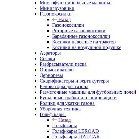
Многофункциональные машины
Минигрузовики
Газонокосилки
Назад
Газонокосилки
Роторные газонокосилки
Барабанные газонокосилки
Косилки навесные на трактор
Косилки на воздушной подушке
Аэраторы
Сеялки
Разбрасыватели песка
Опрыскиватели
Дернорезы
Скарификаторы и вертикуттеры
Реноваторы для газона
Разметочные машины для футбольных полей
Бункерные грабли и планировщики
Ролики для укатки газона
Уборочная техника
Гольф-кары
Назад
Гольф-кары
Гольф-кары LEROAD
Гольф-кары ITALCAR