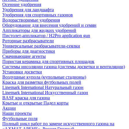
Осенние удобрения
Удобрения для ландшафта
Удобрения для спортивных газонов
Водорастворимые удобрения
Оборудование для внесения удобрений и семян
Аппликаторы для жидких удобрений
Пистолет-аппликатор / H2Pro application gun
Роторные разбрасыватели
Универсальные разбрасыватели-сеялки
Приборы для диагностики
Смачивающие агенты
Пористая керамика для спортивных площадок
Системы инсоляции газона (системы досветки и вентиляции)
Установки досветки
Воздушные купола (купольные стадионы)
Краска для разметки футбольных полей
Linemark International Натуральный газон
Linemark International Искусственный газон
BASF краска для газона
Крытые и открытые Падел корты
Акции
Наши проекты
Футбольные поля
Полный цикл работ по замене искусственного газона на
«АХМАТ АРЕНЕ», Россия Грозный