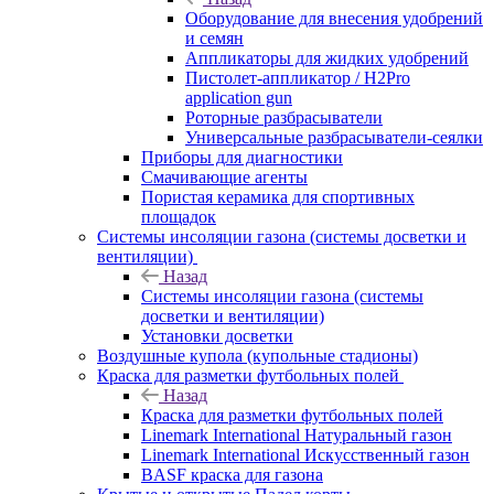
Оборудование для внесения удобрений
и семян
Аппликаторы для жидких удобрений
Пистолет-аппликатор / H2Pro
application gun
Роторные разбрасыватели
Универсальные разбрасыватели-сеялки
Приборы для диагностики
Смачивающие агенты
Пористая керамика для спортивных
площадок
Системы инсоляции газона (системы досветки и
вентиляции)
Назад
Системы инсоляции газона (системы
досветки и вентиляции)
Установки досветки
Воздушные купола (купольные стадионы)
Краска для разметки футбольных полей
Назад
Краска для разметки футбольных полей
Linemark International Натуральный газон
Linemark International Искусственный газон
BASF краска для газона