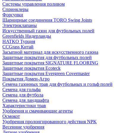
Системы управления поливом
Спринклеры
Форсунки
Шарнирные соединения TORO Swing Joints
Электроклапаны
Искусственный газон для футбольных полей
Greenfields Нидерланды
HATKO Турция
CCGrass Китай
Засыпной материал для искусственного газона
Защитные покрытия для футбольных полей
Защитные покрытия SIGNATURE FLOORING
Защитные покрытия Ecoteck
Защитные покрытия Evergreen Covermaster
Покрытия Домен-Агро
Семена газонных трав для футбольных и гольф полей
Семена для гольфа
Семена для футбола
Семена для ландшафта
Характеристики трав
Удобрения и смачивающие агенты
Осмокот
Удобрения пролонгированного действия NPK
Весенние удобрения
Летние удобрения