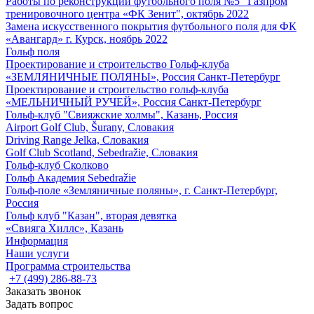
Работы по реконструкции футбольного поля №5 "Газпром
тренировочного центра «ФК Зенит", октябрь 2022
Замена искусственного покрытия футбольного поля для ФК
«Авангард» г. Курск, ноябрь 2022
Гольф поля
Проектирование и строительство Гольф-клуба
«ЗЕМЛЯНИЧНЫЕ ПОЛЯНЫ», Россия Санкт-Петербург
Проектирование и строительство гольф-клуба
«МЕЛЬНИЧНЫЙ РУЧЕЙ», Россия Санкт-Петербург
Гольф-клуб "Свияжские холмы", Казань, Россия
Airport Golf Club, Šurany, Словакия
Driving Range Jelka, Словакия
Golf Club Scotland, Sebedražie, Словакия
Гольф-клуб Сколково
Гольф Академия Sebedražie
Гольф-поле «Земляничные поляны», г. Санкт-Петербург,
Россия
Гольф клуб "Казан", вторая девятка
«Свияга Хиллс», Казань
Информация
Наши услуги
Программа строительства
+7 (499) 286-88-73
Заказать звонок
Задать вопрос