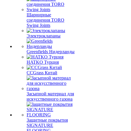
Шарнирные
соединения TORO
Swing Joints
Электроклапаны
Greenfields Нидерланды
HATKO Турция
CCGrass Китай
Засыпной материал для
искусственного газона
Защитные покрытия
SIGNATURE
FLOORING