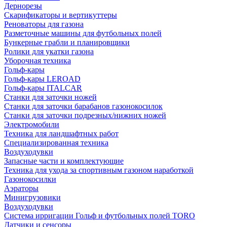
Дернорезы
Скарификаторы и вертикуттеры
Реноваторы для газона
Разметочные машины для футбольных полей
Бункерные грабли и планировщики
Ролики для укатки газона
Уборочная техника
Гольф-кары
Гольф-кары LEROAD
Гольф-кары ITALCAR
Станки для заточки ножей
Станки для заточки барабанов газонокосилок
Станки для заточки подрезных/нижних ножей
Электромобили
Техника для ландшафтных работ
Специализированная техника
Воздуходувки
Запасные части и комплектующие
Техника для ухода за спортивным газоном наработкой
Газонокосилки
Аэраторы
Минигрузовики
Воздуходувки
Система ирригации Гольф и футбольных полей TORO
Датчики и сенсоры