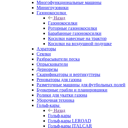
Многофункциональные машины
Минигрузовики
Газонокосилки
Назад
Газонокосилки
Роторные газонокосилки
Барабанные газонокосилки
Косилки навесные на трактор
Косилки на воздушной подушке
Аэраторы
Сеялки
Разбрасыватели песка
Опрыскиватели
Дернорезы
Скарификаторы и вертикуттеры
Реноваторы для газона
Разметочные машины для футбольных полей
Бункерные грабли и планировщики
Ролики для укатки газона
Уборочная техника
Гольф-кары
Назад
Гольф-кары
Гольф-кары LEROAD
Гольф-кары ITALCAR