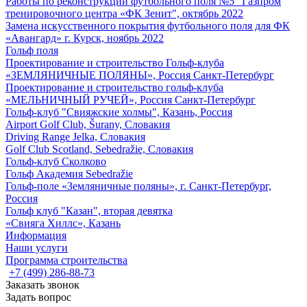
Работы по реконструкции футбольного поля №5 "Газпром
тренировочного центра «ФК Зенит", октябрь 2022
Замена искусственного покрытия футбольного поля для ФК
«Авангард» г. Курск, ноябрь 2022
Гольф поля
Проектирование и строительство Гольф-клуба
«ЗЕМЛЯНИЧНЫЕ ПОЛЯНЫ», Россия Санкт-Петербург
Проектирование и строительство гольф-клуба
«МЕЛЬНИЧНЫЙ РУЧЕЙ», Россия Санкт-Петербург
Гольф-клуб "Свияжские холмы", Казань, Россия
Airport Golf Club, Šurany, Словакия
Driving Range Jelka, Словакия
Golf Club Scotland, Sebedražie, Словакия
Гольф-клуб Сколково
Гольф Академия Sebedražie
Гольф-поле «Земляничные поляны», г. Санкт-Петербург,
Россия
Гольф клуб "Казан", вторая девятка
«Свияга Хиллс», Казань
Информация
Наши услуги
Программа строительства
+7 (499) 286-88-73
Заказать звонок
Задать вопрос