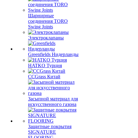
Шарнирные
соединения TORO
Swing Joints
Электроклапаны
Greenfields Нидерланды
HATKO Турция
CCGrass Китай
Засыпной материал для
искусственного газона
Защитные покрытия
SIGNATURE
FLOORING