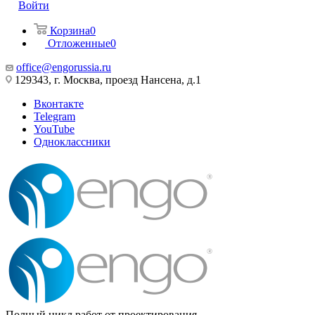
Войти
Корзина
0
Отложенные
0
office@engorussia.ru
129343, г. Москва, проезд Нансена, д.1
Вконтакте
Telegram
YouTube
Одноклассники
Полный цикл работ от проектирования