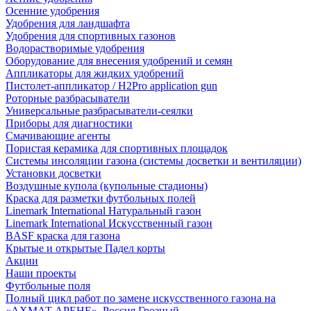
Осенние удобрения
Удобрения для ландшафта
Удобрения для спортивных газонов
Водорастворимые удобрения
Оборудование для внесения удобрений и семян
Аппликаторы для жидких удобрений
Пистолет-аппликатор / H2Pro application gun
Роторные разбрасыватели
Универсальные разбрасыватели-сеялки
Приборы для диагностики
Смачивающие агенты
Пористая керамика для спортивных площадок
Системы инсоляции газона (системы досветки и вентиляции)
Установки досветки
Воздушные купола (купольные стадионы)
Краска для разметки футбольных полей
Linemark International Натуральный газон
Linemark International Искусственный газон
BASF краска для газона
Крытые и открытые Падел корты
Акции
Наши проекты
Футбольные поля
Полный цикл работ по замене искусственного газона на
«АХМАТ АРЕНЕ», Россия Грозный