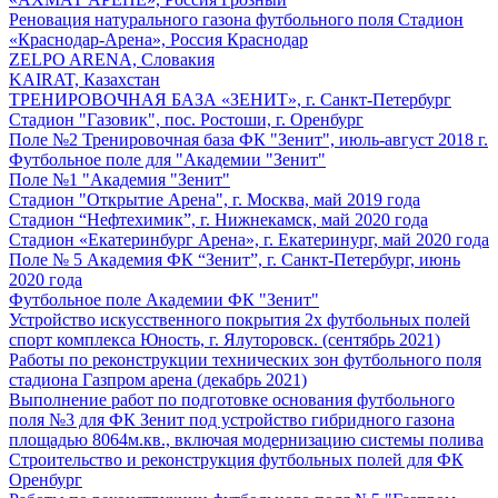
Реновация натурального газона футбольного поля Стадион
«Краснодар-Арена», Россия Краснодар
ZELPO ARENA, Словакия
KAIRAT, Казахстан
ТРЕНИРОВОЧНАЯ БАЗА «ЗЕНИТ», г. Санкт-Петербург
Стадион "Газовик", пос. Ростоши, г. Оренбург
Поле №2 Тренировочная база ФК "Зенит", июль-август 2018 г.
Футбольное поле для "Академии "Зенит"
Поле №1 "Академия "Зенит"
Стадион "Открытие Арена", г. Москва, май 2019 года
Стадион “Нефтехимик”, г. Нижнекамск, май 2020 года
Стадион «Екатеринбург Арена», г. Екатеринург, май 2020 года
Поле № 5 Академия ФК “Зенит”, г. Санкт-Петербург, июнь
2020 года
Футбольное поле Академии ФК "Зенит"
Устройство искусственного покрытия 2х футбольных полей
спорт комплекса Юность, г. Ялуторовск. (сентябрь 2021)
Работы по реконструкции технических зон футбольного поля
стадиона Газпром арена (декабрь 2021)
Выполнение работ по подготовке основания футбольного
поля №3 для ФК Зенит под устройство гибридного газона
площадью 8064м.кв., включая модернизацию системы полива
Строительство и реконструкция футбольных полей для ФК
Оренбург