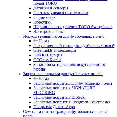
полей TORO
Датчики и сенсоры
Системы управления поливом
Спринклеры
Форсунки
Шарнирные соединения TORO Swing Joints
Электроклапаны
Искусственный газон для футбольных полей
Назад
Искусственный газон для футбольных полей
Greenfields Нидерланды
HATKO Турция
CCGrass Китай
Засыпной материал для искусственного
газона
Защитные покрытия для футбольных полей
Назад
Защитные покрытия для футбольных полей
Защитные покрытия SIGNATURE
FLOORING
Защитные покрытия Ecoteck
Защитные покрытия Evergreen Covermaster
Покрытия Домен-Агро
Семена газонных трав для футбольных и гольф
полей