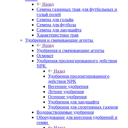
Назад
Семена газонных трав для футбольных и
гольф полей
Семена для гольфа
Семена для футбола
Семена для ландшафта
Характеристики трав
Удобрения и смачивающие агенты
Назад
Удобрения и смачивающие агенты
Осмокот
Удобрения пролонгированного действия
NPK
Назад
Удобрения пролонгированного
действия NPK
Весенние удобрения
Летние удобрения
Осенние удобрения
Удобрения для ландшафта
Удобрения для спортивных газонов
Водорастворимые удобрения
Оборудование для внесения удобрений и
семян
Назад