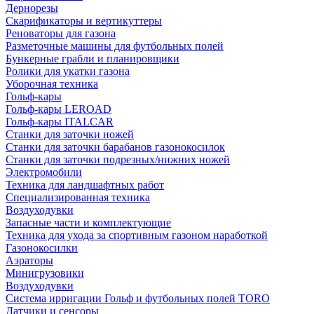
Дернорезы
Скарификаторы и вертикуттеры
Реноваторы для газона
Разметочные машины для футбольных полей
Бункерные грабли и планировщики
Ролики для укатки газона
Уборочная техника
Гольф-кары
Гольф-кары LEROAD
Гольф-кары ITALCAR
Станки для заточки ножей
Станки для заточки барабанов газонокосилок
Станки для заточки подрезных/нижних ножей
Электромобили
Техника для ландшафтных работ
Специализированная техника
Воздуходувки
Запасные части и комплектующие
Техника для ухода за спортивным газоном наработкой
Газонокосилки
Аэраторы
Минигрузовики
Воздуходувки
Система ирригации Гольф и футбольных полей TORO
Датчики и сенсоры