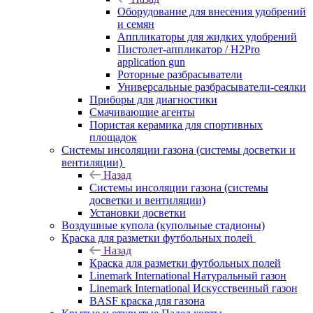
Оборудование для внесения удобрений
и семян
Аппликаторы для жидких удобрений
Пистолет-аппликатор / H2Pro
application gun
Роторные разбрасыватели
Универсальные разбрасыватели-сеялки
Приборы для диагностики
Смачивающие агенты
Пористая керамика для спортивных
площадок
Системы инсоляции газона (системы досветки и
вентиляции)
Назад
Системы инсоляции газона (системы
досветки и вентиляции)
Установки досветки
Воздушные купола (купольные стадионы)
Краска для разметки футбольных полей
Назад
Краска для разметки футбольных полей
Linemark International Натуральный газон
Linemark International Искусственный газон
BASF краска для газона