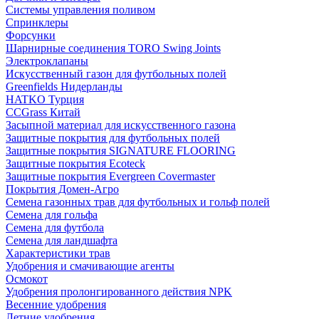
Системы управления поливом
Спринклеры
Форсунки
Шарнирные соединения TORO Swing Joints
Электроклапаны
Искусственный газон для футбольных полей
Greenfields Нидерланды
HATKO Турция
CCGrass Китай
Засыпной материал для искусственного газона
Защитные покрытия для футбольных полей
Защитные покрытия SIGNATURE FLOORING
Защитные покрытия Ecoteck
Защитные покрытия Evergreen Covermaster
Покрытия Домен-Агро
Семена газонных трав для футбольных и гольф полей
Семена для гольфа
Семена для футбола
Семена для ландшафта
Характеристики трав
Удобрения и смачивающие агенты
Осмокот
Удобрения пролонгированного действия NPK
Весенние удобрения
Летние удобрения