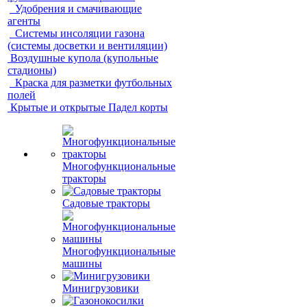
Удобрения и смачивающие
агенты
Системы инсоляции газона
(системы досветки и вентиляции)
Воздушные купола (купольные
стадионы)
Краска для разметки футбольных
полей
Крытые и открытые Падел корты
Многофункциональные
тракторы
Садовые тракторы
Многофункциональные
машины
Минигрузовики