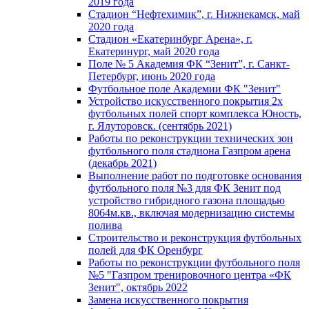
2019 года
Стадион “Нефтехимик”, г. Нижнекамск, май
2020 года
Стадион «Екатеринбург Арена», г.
Екатеринург, май 2020 года
Поле № 5 Академия ФК “Зенит”, г. Санкт-
Петербург, июнь 2020 года
Футбольное поле Академии ФК "Зенит"
Устройство искусственного покрытия 2х
футбольных полей спорт комплекса Юность,
г. Ялуторовск. (сентябрь 2021)
Работы по реконструкции технических зон
футбольного поля стадиона Газпром арена
(декабрь 2021)
Выполнение работ по подготовке основания
футбольного поля №3 для ФК Зенит под
устройство гибридного газона площадью
8064м.кв., включая модернизацию системы
полива
Строительство и реконструкция футбольных
полей для ФК Оренбург
Работы по реконструкции футбольного поля
№5 "Газпром тренировочного центра «ФК
Зенит", октябрь 2022
Замена искусственного покрытия